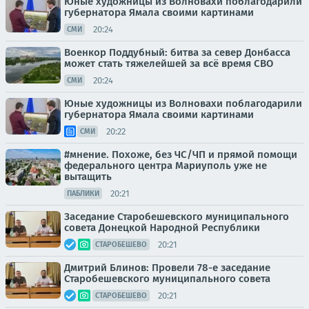
Юные художницы из Волновахи поблагодарили
губернатора Ямала своими картинами
20:24
СМИ
Военкор Поддубный: битва за север Донбасса
может стать тяжелейшей за всё время СВО
20:24
СМИ
Юные художницы из Волновахи поблагодарили
губернатора Ямала своими картинами
20:22
СМИ
#мнение. Похоже, без ЧС/ЧП и прямой помощи
федерального центра Мариуполь уже не
вытащить
20:21
ПАБЛИКИ
Заседание Старобешевского муниципального
совета Донецкой Народной Республики
20:21
СТАРОБЕШЕВО
Дмитрий Блинов: Провели 78-е заседание
Старобешевского муниципального совета
20:21
СТАРОБЕШЕВО