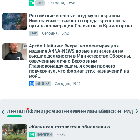
Сегодня, 19:58
СМИ
Российские военные штурмуют окраины
Николаевки — важного города-крепости на
пути к агломерации Славянска и Краматорска
Сегодня, 16:42
СМИ
Артём Шейнин: Вчера, комментируя для
издания ANNA-NEWS новые назначения на
высшие должности в Министерстве Обороны,
озвученные лично Верховным
Главнокомандующим, я среди прочего
подчеркнул, что формат этих назначений на
мой...
Сегодня, 19:12
МНЕНИЯ
ЛЕНТА
ТОП
ОФИЦ.
ВИДЕО
СМИ
ВОЕНКОРЫ
МНЕНИЯ
ПАБЛИКИ
ФОТО
ЛОНГРИДЫ
«Калинка» готовится к обновлению
20:39
ПАБЛИКИ