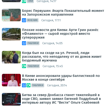
Сегодня, 14:17
СМИ
Борис Первушин: #карта Показательный момент
на Запорожском направлении
Сегодня, 17:11
МНЕНИЯ
Плохие новости для Киева: Арти Грин разнёс
«Фламинго» — сырой недострой вместо
супероружия
Сегодня, 14:05
ПАБЛИКИ
Когда был на сходе на ул. Речной, люди
рассказали, что неподалеку от их домов живет
бездомный мужчина
Сегодня, 15:45
ПАБЛИКИ
В Киеве анонсировали удары баллистикой по
Москве в конце сентября
Сегодня, 20:14
ПАБЛИКИ
Битва за север Донбасса станет тяжелейшей в
ходе СВО, заявил заявил Евгений Поддубный в
интервью автору ИС "Вести" Ольге Скабеевой