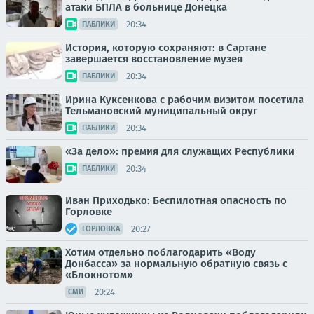
атаки БПЛА в больнице Донецка
20:34
ПАБЛИКИ
История, которую сохраняют: в Сартане
завершается восстановление музея
20:34
ПАБЛИКИ
Ирина Куксенкова с рабочим визитом посетила
Тельмановский муниципальный округ
20:34
ПАБЛИКИ
«За дело»: премия для служащих Республики
20:34
ПАБЛИКИ
Иван Приходько: Беспилотная опасность по
Горловке
20:27
ГОРЛОВКА
Хотим отдельно поблагодарить «Воду
Донбасса» за нормальную обратную связь с
«Блокнотом»
20:24
СМИ