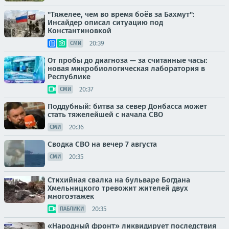
"Тяжелее, чем во время боёв за Бахмут":
Инсайдер описал ситуацию под
Константиновкой
20:39
СМИ
От пробы до диагноза — за считанные часы:
новая микробиологическая лаборатория в
Республике
20:37
СМИ
Поддубный: битва за север Донбасса может
стать тяжелейшей с начала СВО
20:36
СМИ
Сводка СВО на вечер 7 августа
20:35
СМИ
Стихийная свалка на бульваре Богдана
Хмельницкого тревожит жителей двух
многоэтажек
20:35
ПАБЛИКИ
«Народный фронт» ликвидирует последствия