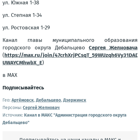
ул. Южная 1-38
ул. Степная 1-34
ул. Ростовская 1-29
Канал главы муниципального образования
городского округа Дебальцево
Сергея Желновача
(
https://max.ru/join/47crhXrjPCsqT_59WUzqh6Vy31DADj
UWAYCMhwbX_E
)
в MAX
Подписывайтесь
Гео:
Артёмовск
,
Дебальцево
,
Дзержинск
Персоны:
Сергей Желновач
Источник:
Канал в МАКС "Администрация городского округа
Дебальцево"
Подписывайтесь на наши каналы в МАКС и