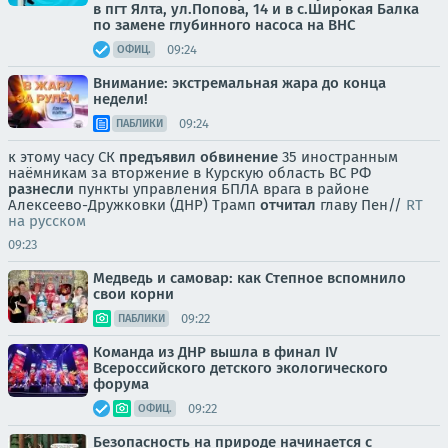
в пгт Ялта, ул.Попова, 14 и в с.Широкая Балка
по замене глубинного насоса на ВНС
09:24
ОФИЦ.
Внимание: экстремальная жара до конца
недели!
09:24
ПАБЛИКИ
к этому часу СК
предъявил обвинение
35 иностранным
наёмникам за вторжение в Курскую область ВС РФ
разнесли
пункты управления БПЛА врага в районе
Алексеево-Дружковки (ДНР) Трамп
отчитал
главу Пен//
RT
на русском
09:23
Медведь и самовар: как Степное вспомнило
свои корни
09:22
ПАБЛИКИ
Команда из ДНР вышла в финал IV
Всероссийского детского экологического
форума
09:22
ОФИЦ.
Безопасность на природе начинается с