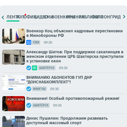
ЛЕНТА
ТОП
ОФИЦ.
ВИДЕО
СМИ
ВОЕНКОРЫ
МНЕНИЯ
ПАБЛИКИ
ФОТО
ЛОНГРИДЫ
Военкор Коц объяснил кадровые перестановки
в Минобороны РФ
09:30
СМИ
Александр Шатов: При поддержке сахалинцев в
женском отделении ЦРБ Шахтерска приступили
к установке окон
09:30
ШАХТЁРСК
ВНИМАНИЮ АБОНЕНТОВ ГУП ДНР
"ДОНСНАБКОМПЛЕКТ"!
09:30
МАНГУШ
Внимание! Особый противопожарный режим!
09:30
ШАХТЁРСК
Денис Пушилин: Продолжаем развивать
доступный массовый спорт