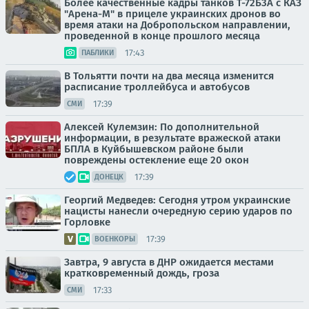
Более качественные кадры танков Т-72Б3А с КАЗ
"Арена-М" в прицеле украинских дронов во
время атаки на Добропольском направлении,
проведенной в конце прошлого месяца
17:43
ПАБЛИКИ
В Тольятти почти на два месяца изменится
расписание троллейбуса и автобусов
17:39
СМИ
Алексей Кулемзин: По дополнительной
информации, в результате вражеской атаки
БПЛА в Куйбышевском районе были
повреждены остекление еще 20 окон
17:39
ДОНЕЦК
Георгий Медведев: Сегодня утром украинские
нацисты нанесли очередную серию ударов по
Горловке
17:39
ВОЕНКОРЫ
Завтра, 9 августа в ДНР ожидается местами
кратковременный дождь, гроза
17:33
СМИ