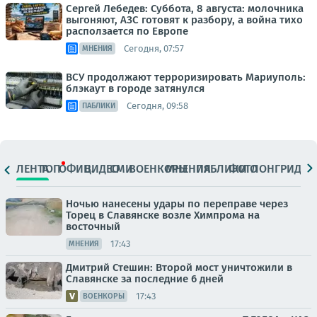
Сергей Лебедев: Суббота, 8 августа: молочника
выгоняют, АЗС готовят к разбору, а война тихо
расползается по Европе
Сегодня, 07:57
МНЕНИЯ
ВСУ продолжают терроризировать Мариуполь:
блэкаут в городе затянулся
Сегодня, 09:58
ПАБЛИКИ
ЛЕНТА
ТОП
ОФИЦ.
ВИДЕО
СМИ
ВОЕНКОРЫ
МНЕНИЯ
ПАБЛИКИ
ФОТО
ЛОНГРИДЫ
Ночью нанесены удары по переправе через
Торец в Славянске возле Химпрома на
восточный
17:43
МНЕНИЯ
Дмитрий Стешин: Второй мост уничтожили в
Славянске за последние 6 дней
17:43
ВОЕНКОРЫ