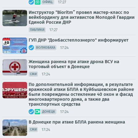
17:27
ОФИЦ.
Инструктор “Bioritm” провел мастер-класс по
вейкбордингу для активистов Молодой Гвардии
Единой России ДНР
17:27
ПАБЛИКИ
ГУП ДНР "Донбасстеплоэнерго" информирует
17:24
ВОЛНОВАХА
Женщина ранена при атаке дрона ВСУ на
торговый объект в Донецке
17:24
СМИ
По дополнительной информации, в результате
вражеской атаки БПЛА в Куйбышевском районе
были повреждены остекление 40 окон и фасад
многоквартирного дома, а также два
транспортных средства
17:24
ДОНЕЦК
В Донецке при атаке БПЛА ранена женщина
17:24
СМИ