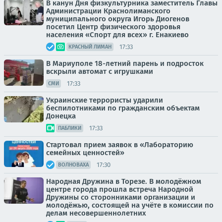
В канун Дня физкультурника заместитель Главы
Администрации Краснолиманского
муниципального округа Игорь Диогенов
посетил Центр физического здоровья
населения «Спорт для всех» г. Енакиево
17:33
КРАСНЫЙ ЛИМАН
В Мариуполе 18-летний парень и подросток
вскрыли автомат с игрушками
17:33
СМИ
Украинские террористы ударили
беспилотниками по гражданским объектам
Донецка
17:33
ПАБЛИКИ
Стартовал прием заявок в «Лабораторию
семейных ценностей»
17:30
ВОЛНОВАХА
Народная Дружина в Торезе. В молодёжном
центре города прошла встреча Народной
Дружины со сторонниками организации и
молодёжью, состоящей на учёте в комиссии по
делам несовершеннолетних