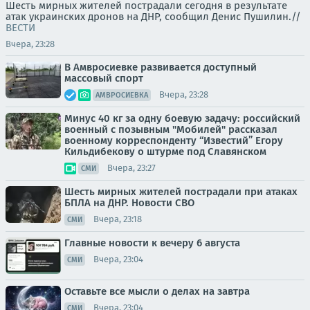
Шесть мирных жителей пострадали сегодня в результате
атак украинских дронов на ДНР, сообщил Денис Пушилин.//
ВЕСТИ
Вчера, 23:28
В Амвросиевке развивается доступный
массовый спорт
Вчера, 23:28
АМВРОСИЕВКА
Минус 40 кг за одну боевую задачу: российский
военный с позывным "Мобилей" рассказал
военному корреспонденту “Известий” Егору
Кильдибекову о штурме под Славянском
Вчера, 23:27
СМИ
Шесть мирных жителей пострадали при атаках
БПЛА на ДНР. Новости СВО
Вчера, 23:18
СМИ
Главные новости к вечеру 6 августа
Вчера, 23:04
СМИ
Оставьте все мысли о делах на завтра
Вчера, 23:04
СМИ