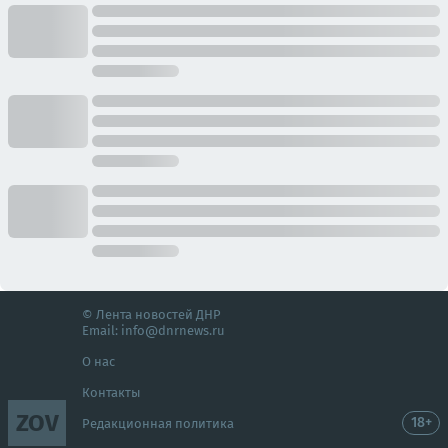
© Лента новостей ДНР
Email:
info@dnrnews.ru
О нас
Контакты
ZOV
18+
Редакционная политика