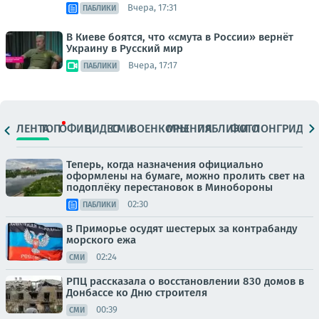
Вчера, 17:31
ПАБЛИКИ
В Киеве боятся, что «смута в России» вернёт
Украину в Русский мир
Вчера, 17:17
ПАБЛИКИ
ЛЕНТА
ТОП
ОФИЦ.
ВИДЕО
СМИ
ВОЕНКОРЫ
МНЕНИЯ
ПАБЛИКИ
ФОТО
ЛОНГРИДЫ
Теперь, когда назначения официально
оформлены на бумаге, можно пролить свет на
подоплёку перестановок в Минобороны
02:30
ПАБЛИКИ
В Приморье осудят шестерых за контрабанду
морского ежа
02:24
СМИ
РПЦ рассказала о восстановлении 830 домов в
Донбассе ко Дню строителя
00:39
СМИ