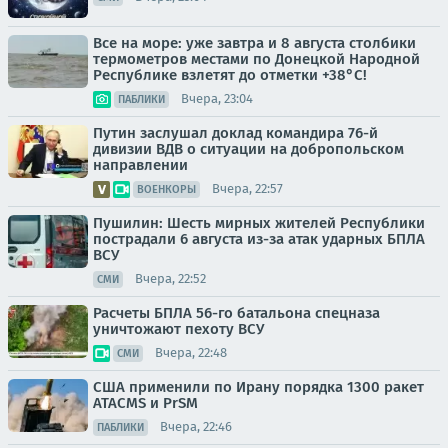
Все на море: уже завтра и 8 августа столбики
термометров местами по Донецкой Народной
Республике взлетят до отметки +38°C!
Вчера, 23:04
ПАБЛИКИ
Путин заслушал доклад командира 76-й
дивизии ВДВ о ситуации на добропольском
направлении
Вчера, 22:57
ВОЕНКОРЫ
Пушилин: Шесть мирных жителей Республики
пострадали 6 августа из-за атак ударных БПЛА
ВСУ
Вчера, 22:52
СМИ
Расчеты БПЛА 56-го батальона спецназа
уничтожают пехоту ВСУ
Вчера, 22:48
СМИ
США применили по Ирану порядка 1300 ракет
ATACMS и PrSM
Вчера, 22:46
ПАБЛИКИ