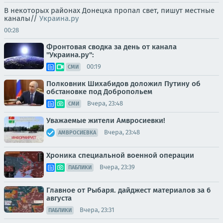
В некоторых районах Донецка пропал свет, пишут местные
каналы//
Украина.ру
00:28
Фронтовая сводка за день от канала
"Украина.ру":
00:19
СМИ
Полковник Шихабидов доложил Путину об
обстановке под Добропольем
Вчера, 23:48
СМИ
Уважаемые жители Амвросиевки!
Вчера, 23:48
АМВРОСИЕВКА
Хроника специальной военной операции
Вчера, 23:39
ПАБЛИКИ
Главное от Рыбаря. дайджест материалов за 6
августа
Вчера, 23:31
ПАБЛИКИ