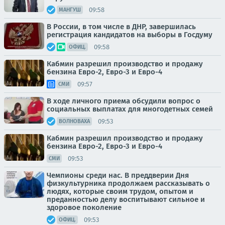
09:58
МАНГУШ
В России, в том числе в ДНР, завершилась
регистрация кандидатов на выборы в Госдуму
09:58
ОФИЦ.
Кабмин разрешил производство и продажу
бензина Евро-2, Евро-3 и Евро-4
09:57
СМИ
В ходе личного приема обсудили вопрос о
социальных выплатах для многодетных семей
09:53
ВОЛНОВАХА
Кабмин разрешил производство и продажу
бензина Евро-2, Евро-3 и Евро-4
09:53
СМИ
Чемпионы среди нас. В преддверии Дня
физкультурника продолжаем рассказывать о
людях, которые своим трудом, опытом и
преданностью делу воспитывают сильное и
здоровое поколение
09:53
ОФИЦ.