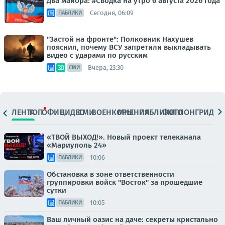
Два майора: #Сводка на утро 6 августа 2026 года
Сегодня, 06:09
ПАБЛИКИ
"Застой на фронте": Полковник Нахушев
пояснил, почему ВСУ запретили выкладывать
видео с ударами по русским
Вчера, 23:30
СМИ
ЛЕНТА
ТОП
ОФИЦ.
ВИДЕО
СМИ
ВОЕНКОРЫ
МНЕНИЯ
ПАБЛИКИ
ФОТО
ЛОНГРИДЫ
«ТВОЙ ВЫХОД!». Новый проект телеканала
«Мариуполь 24»
10:06
ПАБЛИКИ
Обстановка в зоне ответственности
группировки войск "Восток" за прошедшие
сутки
10:05
ПАБЛИКИ
Ваш личный оазис на даче: секреты кристально