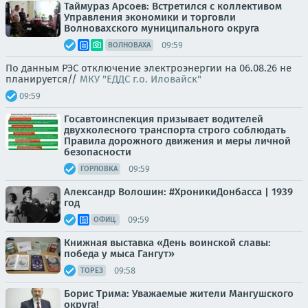
Таймураз Арсоев: Встретился с коллективом
Управления экономики и торговли
Волновахского муниципального округа
09:59
ВОЛНОВАХА
По данным РЭС отключение электроэнергии на 06.08.26 не
планируется//
МКУ "ЕДДС г.о. Иловайск"
09:59
Госавтоинспекция призывает водителей
двухколесного транспорта строго соблюдать
Правила дорожного движения и меры личной
безопасности
09:59
ГОРЛОВКА
Александр Волошин: #ХроникиДонбасса | 1939
год
09:59
ОФИЦ.
Книжная выставка «День воинской славы:
победа у мыса Гангут»
09:58
ТОРЕЗ
Борис Трима: Уважаемые жители Мангушского
округа!