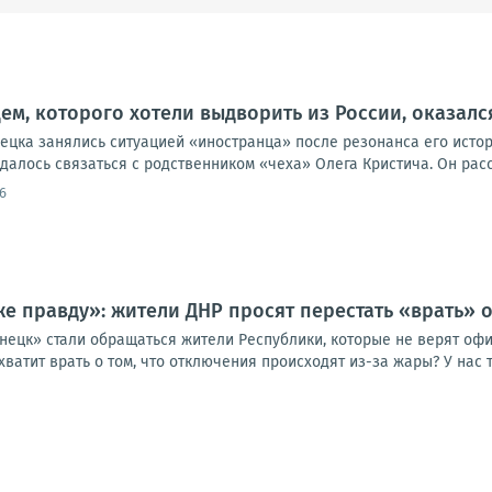
м, которого хотели выдворить из России, оказал
цка занялись ситуацией «иностранца» после резонанса его истори
алось связаться с родственником «чеха» Олега Кристича. Он расск
6
е правду»: жители ДНР просят перестать «врать» 
нецк» стали обращаться жители Республики, которые не верят о
ватит врать о том, что отключения происходят из-за жары? У нас то