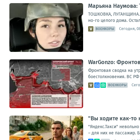
Марьяна Наумова:
ТОШКОВКА, ЛУГАНЩИНА. Н
но-го целого дома. Остал
Сегодня, 0
ВОЕНКОРЫ
WarGonzo: Фронтова
Фронтовая сводка на ут
боестолкновения. ВС РФ 
Сего
ВОЕНКОРЫ
"Вы ходите как-то
"Яндекс.Такси" невольно
– для них не пассажир. Б