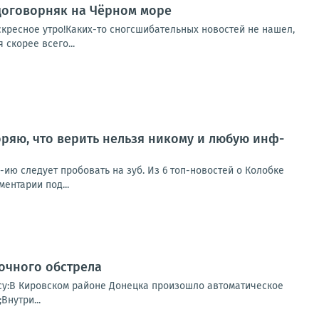
 договорняк на Чёрном море
скресное утро!Каких-то сногсшибательных новостей не нашел,
 скорее всего...
ряю, что верить нельзя никому и любую инф-
ию следует пробовать на зуб. Из 6 топ-новостей о Колобке
ентарии под...
очного обстрела
часу:В Кировском районе Донецка произошло автоматическое
нутри...