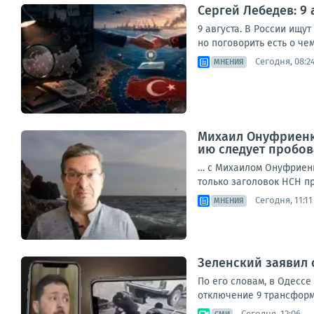
Сергей Лебедев: 9
9 августа. В России ищу
но поговорить есть о чем
Сегодня, 08:2
МНЕНИЯ
Михаил Онуфриенко
ию следует пробов
… с Михаилом Онуфриенк
только заголовок НСН пр
Сегодня, 11:11
МНЕНИЯ
Зеленский заявил 
По его словам, в Одессе
отключение 9 трансформа
Сегодня, 12:06