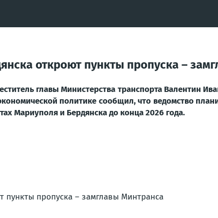
дянска откроют пункты пропуска – зам
е­сти­тель гла­вы Мини­стер­ства транс­пор­та Вален­тин Ива­
эко­но­ми­че­ской поли­ти­ке сооб­щил, что ведом­ство пла­н
тах Мари­у­по­ля и Бер­дян­ска до кон­ца 2026 года.