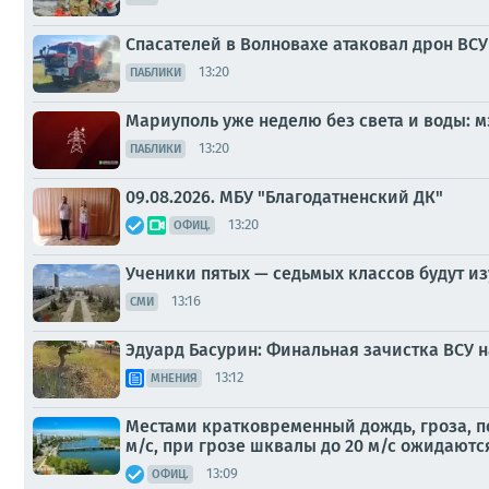
Спасателей в Волновахе атаковал дрон ВСУ
13:20
ПАБЛИКИ
Мариуполь уже неделю без света и воды: 
13:20
ПАБЛИКИ
09.08.2026. МБУ "Благодатненский ДК"
13:20
ОФИЦ.
Ученики пятых — седьмых классов будут из
13:16
СМИ
Эдуард Басурин: Финальная зачистка ВСУ
13:12
МНЕНИЯ
Местами кратковременный дождь, гроза, по
м/с, при грозе шквалы до 20 м/с ожидаются
13:09
ОФИЦ.