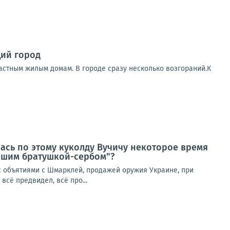
щий город
астным жилым домам. В городе сразу несколько возгораний.К
лась по этому куколду Вучичу некоторое время
нашим братушкой-сербом"?
 с объятиями с Шмарклей, продажей оружия Украине, при
всё предвидел, всё про...