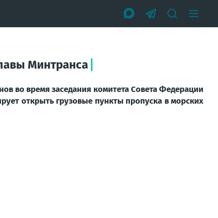
главы Минтранса
нов во вре­мя засе­да­ния коми­те­та Сове­та Феде­ра­ции
и­ру­ет открыть гру­зо­вые пунк­ты про­пус­ка в мор­ских