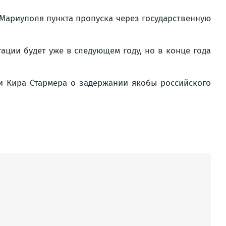
Мари­у­по­ля пунк­та про­пус­ка через госу­дар­ствен­ную
ста­ции будет уже в сле­ду­ю­щем году, но в кон­це года
Кира Стар­ме­ра о задер­жа­нии яко­бы рос­сий­ско­го