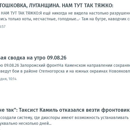
 ТОШКОВКА, ЛУГАНЩИНА. НАМ ТУТ ТАК ТЯЖКО:
АМ ТУТ ТАК ТЯЖКО:Я ещё никогда не видела настолько разрушенног
ись только коты, несчастные, голодные...- Там на бугре, наводчик си
8:57
я сводка на утро 09.08.26
ро 09.08.26 Запорожский фронтНа Каменском направлении сохраня
ведут бои в районе Степногорска и на южных окраинах Новояковле
дня, 10:14
 не так": Таксист Камиль отказался везти фронтови
 создали систему, где диаспоры имеют возможность устанавливать
уквально несколько дней...