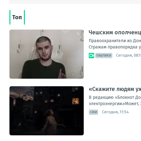
Топ
Чешским ополченце
Правоохранители из Доне
Стражам правопорядка уд
Сегодня, 08:1
ПАБЛИКИ
«Скажите людям уж
В редакцию «Блокнот До
электроэнергии.«Может, х
Сегодня, 11:54
СМИ