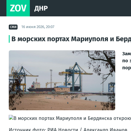
ZOV
ДНР
16 июня 2026, 20:07
СМИ
В морских портах Мариуполя и Бер
Зам
по 
пор­
Источ­ник фото: РИА Ново­сти / Алек­сандр Ива­нов