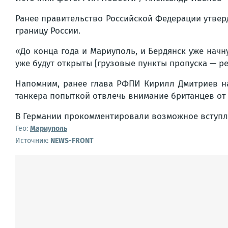
Ранее пра­ви­тель­ство Рос­сий­ской Феде­ра­ции утвер­д
гра­ни­цу Рос­сии.
«До кон­ца года и Мари­у­поль, и Бер­дянск уже нач­нут
уже будут откры­ты [гру­зо­вые пунк­ты про­пус­ка — ре
Напом­ним, ранее гла­ва РФПИ Кирилл Дмит­ри­ев назв
тан­ке­ра попыт­кой отвлечь вни­ма­ние бри­тан­цев от
В Гер­ма­нии про­ком­мен­ти­ро­ва­ли воз­мож­ное вступ­
Гео:
Мариуполь
Источник:
NEWS-FRONT