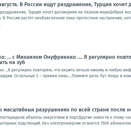
 августа. В России ищут раздражение, Турция хочет
т раздражение, Турция хочет договорняк на Чёрном мореДоброе во
. В России растёт необъяснённое пока протестное настроение, хотя
4
: … с Михаилом Онуфриенко …. Я регулярно повто
ать на зуб
о …Я регулярно повторяю, что верить нельзя никому и любую инф-
авдив. Остальные 5 – прямая ложь.…Помните дело Лут. Когда в комм
о масштабных разрушениях по всей стране после н
 постарадали объекты энергетики и порт.Другие новости к этому 
торных подстанций. Без электроэнергии остаются 1500 абонентов;В