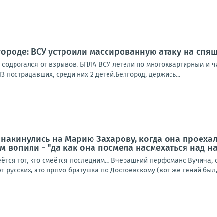
городе: ВСУ устроили массированную атаку на спя
 содрогался от взрывов. БПЛА ВСУ летели по многоквартирным и ч
3 пострадавших, среди них 2 детей.Белгород, держись...
е накинулись на Марию Захарову, когда она проеха
м вопили - "да как она посмела насмехаться над 
еётся тот, кто смеётся последним... Вчерашний перфоманс Вучича,
 русских, это прямо братушка по Достоевскому (вот же гений был, 