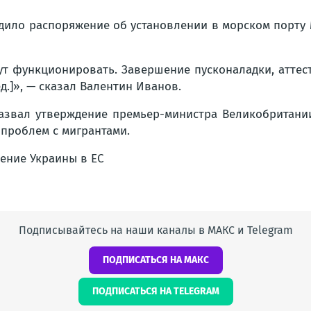
и­ло рас­по­ря­же­ние об уста­нов­ле­нии в мор­ском пор­ту 
 функ­ци­о­ни­ро­вать. Завер­ше­ние пус­ко­на­лад­ки, атте­
д.]», — ска­зал Вален­тин Ива­нов.
ал утвер­жде­ние пре­мьер-мини­стра Вели­ко­бри­та­нии 
 про­блем с мигран­та­ми.
ле­ние Укра­и­ны в ЕС
Подписывайтесь на наши каналы в МАКС и Telegram
ПОДПИСАТЬСЯ НА МАКС
ПОДПИСАТЬСЯ НА TELEGRAM