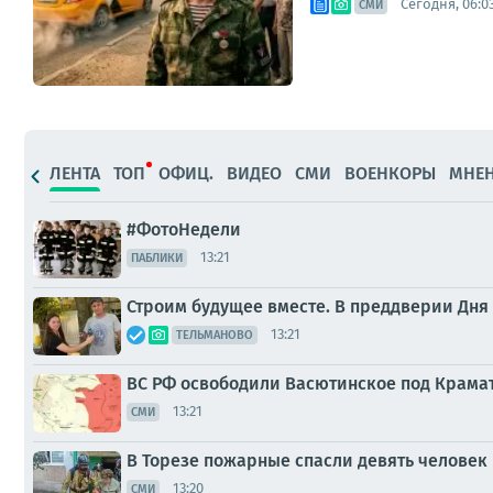
Сегодня, 06:0
СМИ
ЛЕНТА
ТОП
ОФИЦ.
ВИДЕО
СМИ
ВОЕНКОРЫ
МНЕ
#ФотоНедели
13:21
ПАБЛИКИ
Строим будущее вместе. В преддверии Дн
13:21
ТЕЛЬМАНОВО
ВС РФ освободили Васютинское под Крама
13:21
СМИ
В Торезе пожарные спасли девять человек
13:20
СМИ