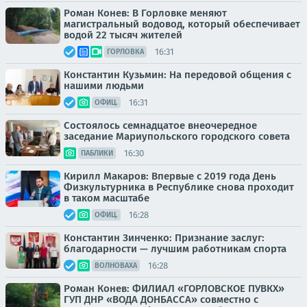
Роман Конев: В Горловке меняют
магистральный водовод, который обеспечивает
водой 22 тысяч жителей
16:31
ГОРЛОВКА
Константин Кузьмин: На передовой общения с
нашими людьми
16:31
ОФИЦ.
Состоялось семнадцатое внеочередное
заседание Мариупольского городского совета
16:30
ПАБЛИКИ
Кирилл Макаров: Впервые с 2019 года День
Физкультурника в Республике снова проходит
в таком масштабе
16:28
ОФИЦ.
Константин Зинченко: Признание заслуг:
благодарности — лучшим работникам спорта
16:28
ВОЛНОВАХА
Роман Конев: ФИЛИАЛ «ГОРЛОВСКОЕ ПУВКХ»
ГУП ДНР «ВОДА ДОНБАССА» совместно с