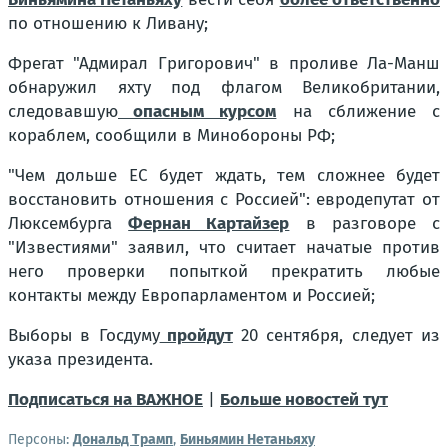
по отношению к Ливану;
Фрегат "Адмирал Григорович" в проливе Ла-Манш
обнаружил яхту под флагом Великобритании,
следовавшую
опасным курсом
на сближение с
кораблем, сообщили в Минобороны РФ;
"Чем дольше ЕС будет ждать, тем сложнее будет
восстановить отношения с Россией":
евродепутат от
Люксембурга
Фернан Картайзер
в разговоре с
"Известиями" заявил, что считает начатые против
него проверки попыткой прекратить любые
контакты между Европарламентом и Россией;
Выборы в Госдуму
пройдут
20 сентября, следует из
указа президента.
Подписаться на ВАЖНОЕ
|
Больше новостей тут
Персоны:
Дональд Трамп
,
Биньямин Нетаньяху