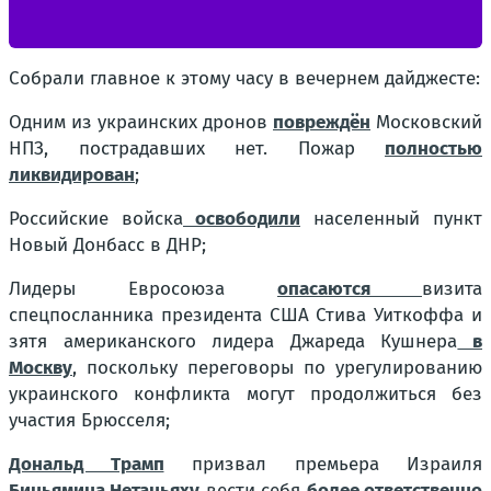
Собрали главное к этому часу в вечернем дайджесте:
Одним из украинских дронов
повреждён
Московский
НПЗ, пострадавших нет. Пожар
полностью
ликвидирован
;
Российские войска
освободили
населенный пункт
Новый Донбасс в ДНР;
Лидеры Евросоюза
опасаются
визита
спецпосланника президента США Стива Уиткоффа и
зятя американского лидера Джареда Кушнера
в
Москву
, поскольку переговоры по урегулированию
украинского конфликта могут продолжиться без
участия Брюсселя;
Дональд Трамп
призвал премьера Израиля
Биньямина Нетаньяху
вести себя
более ответственно