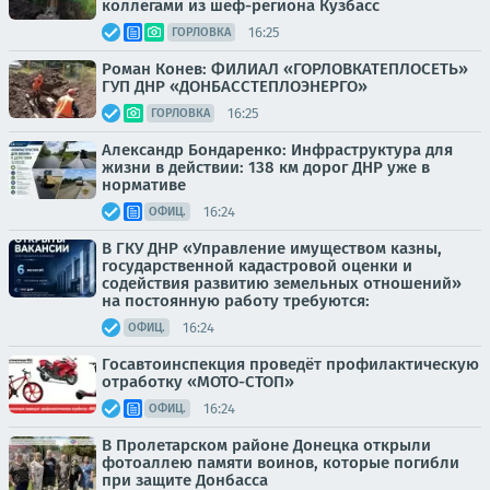
коллегами из шеф-региона Кузбасс
16:25
ГОРЛОВКА
Роман Конев: ФИЛИАЛ «ГОРЛОВКАТЕПЛОСЕТЬ»
ГУП ДНР «ДОНБАССТЕПЛОЭНЕРГО»
16:25
ГОРЛОВКА
Александр Бондаренко: Инфраструктура для
жизни в действии: 138 км дорог ДНР уже в
нормативе
16:24
ОФИЦ.
В ГКУ ДНР «Управление имуществом казны,
государственной кадастровой оценки и
содействия развитию земельных отношений»
на постоянную работу требуются:
16:24
ОФИЦ.
Госавтоинспекция проведёт профилактическую
отработку «МОТО-СТОП»
16:24
ОФИЦ.
В Пролетарском районе Донецка открыли
фотоаллею памяти воинов, которые погибли
при защите Донбасса