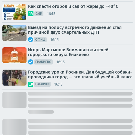
Как спасти огород и сад от жары до +40°C
16:15
СМИ
Выезд на полосу встречного движения стал
причиной двух смертельных ДТП
16:15
ОФИЦ.
Игорь Мартынов: Вниманию жителей
городского округа Енакиево
16:15
ЕНАКИЕВО
Городские уроки Росинки. Для будущей собаки-
проводника город — это главный учебный класс
16:13
ПАБЛИКИ