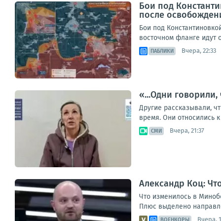
Бои под Константи
после освобожден
Бои под Константиновко
восточном фланге идут о
Вчера, 22:33
ПАБЛИКИ
«...Одни говорили,
Другие рассказывали, чт
время. Они относились к
Вчера, 21:37
СМИ
Александр Коц: Ч
Что изменилось в Миноб
Плюс выделено направле
Вчера, 1
ВОЕНКОРЫ