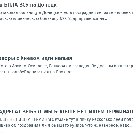
ки БПЛА ВСУ на Донецк
та­ко­вал боль­ни­цу в Донец­ке – есть постра­дав­шие, один чело­век пог
­скую кли­ни­че­скую боль­ни­цу №7. Удар при­шел­ся на...
оворы с Киевом идти нельзя
того в Архипо-Осиповке, Банковая и господин Зе должны быть стер
ость/жалобуПодписаться на Блокнот
 АДРЕСАТ ВЫБЫЛ. МЫ БОЛЬШЕ НЕ ПИШЕМ ТЕРМИНАТ
ШЕ НЕ ПИШЕМ ТЕРМИНАТОРУ:Мне тут в личку несколько дней подря
ашивают, поздравила ли я бывшего кумира?Что ж, наверное, надо...