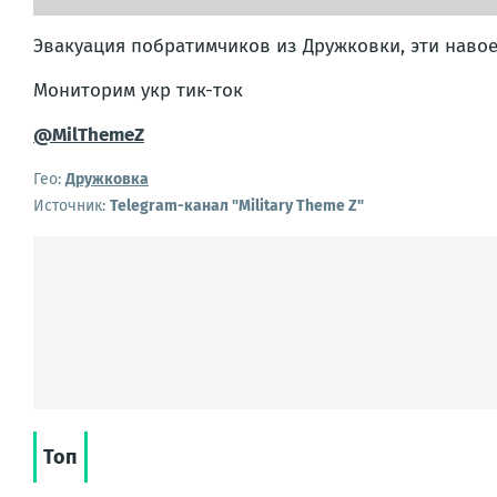
Эвакуация побратимчиков из Дружковки, эти навоев
Мониторим укр тик-ток
@MilThemeZ
Гео:
Дружковка
Источник:
Telegram-канал "Military Theme Z"
Топ