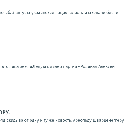
иб. 5 авгу­ста укра­ин­ские наци­о­на­ли­сты ата­ко­ва­ли бес­пи­
ты с лица земли.Депутат, лидер партии «Родина» Алексей
ОРУ:
д скидывают одну и ту же новость: Арнольду Шварценеггеру