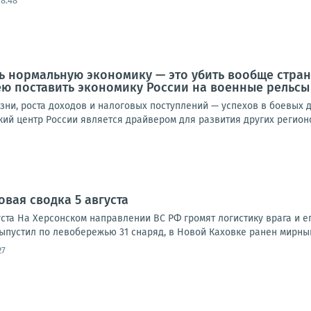
18:48
ть нормальную экономику — это убить вообще стра
ю поставить экономику России на военные рельсы
зни, роста доходов и налоговых поступлений — успехов в боевых 
й центр России является драйвером для развития других регионов
овая сводка 5 августа
ста На Херсонском направлении ВС РФ громят логистику врага и ег
ыпустил по левобережью 31 снаряд, в Новой Каховке ранен мирный
27