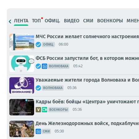
ЛЕНТА
ТОП
ОФИЦ.
ВИДЕО
СМИ
ВОЕНКОРЫ
МНЕ
МЧС России желает солнечного настроения
06:00
ОФИЦ.
ФСБ России запустили бот, в котором мож
05:42
ВОЛНОВАХА
Уважаемые жители города Волноваха и Во
05:36
ВОЛНОВАХА
Кадры боёв: бойцы «Центра» уничтожают п
05:36
ВОЕНКОРЫ
День Железнодорожных войск, подкаблучн
05:30
СМИ