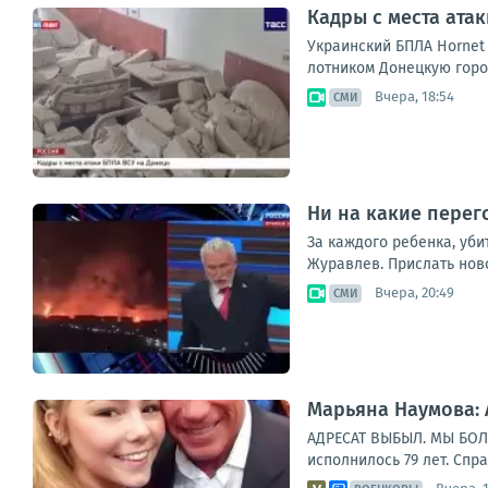
Кадры с места ата
Укра­ин­ский БПЛА Hornet а
лот­ни­ком Донец­кую город
Вчера, 18:54
СМИ
Ни на какие перег
За каждого ребенка, уби
Журавлев. Прислать нов
Вчера, 20:49
СМИ
Марьяна Наумова:
АДРЕСАТ ВЫБЫЛ. МЫ БОЛЬ
исполнилось 79 лет. Спр