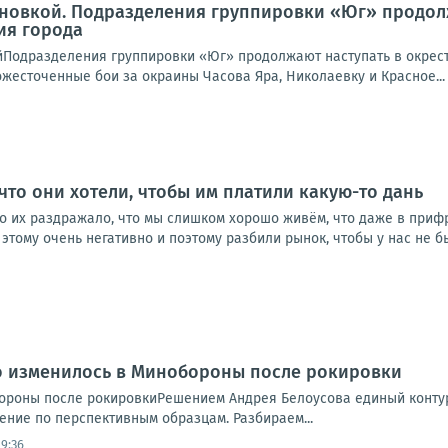
новкой. Подразделения группировки «Юг» продолж
ия города
йПодразделения группировки «Юг» продолжают наступать в окрест
жесточенные бои за окраины Часова Яра, Николаевку и Красное...
 что они хотели, чтобы им платили какую-то дань
о их раздражало, что мы слишком хорошо живём, что даже в прифр
 этому очень негативно и поэтому разбили рынок, чтобы у нас не бы
то изменилось в Минобороны после рокировки
ороны после рокировкиРешением Андрея Белоусова единый контур 
ние по перспективным образцам. Разбираем...
9:36