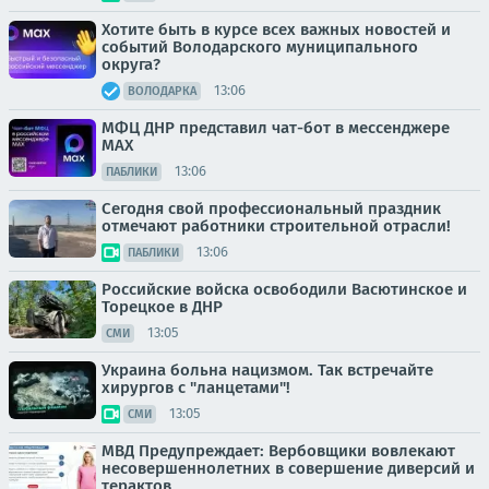
Хотите быть в курсе всех важных новостей и
событий Володарского муниципального
округа?
13:06
ВОЛОДАРКА
МФЦ ДНР представил чат-бот в мессенджере
MAX
13:06
ПАБЛИКИ
Сегодня свой профессиональный праздник
отмечают работники строительной отрасли!
13:06
ПАБЛИКИ
Российские войска освободили Васютинское и
Торецкое в ДНР
13:05
СМИ
Украина больна нацизмом. Так встречайте
хирургов с "ланцетами"!
13:05
СМИ
МВД Предупреждает: Вербовщики вовлекают
несовершеннолетних в совершение диверсий и
терактов