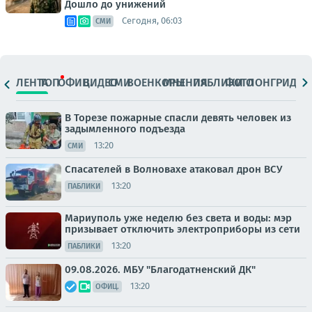
Дошло до унижений
Сегодня, 06:03
СМИ
ЛЕНТА
ТОП
ОФИЦ.
ВИДЕО
СМИ
ВОЕНКОРЫ
МНЕНИЯ
ПАБЛИКИ
ФОТО
ЛОНГРИДЫ
В Торезе пожарные спасли девять человек из
задымленного подъезда
13:20
СМИ
Спасателей в Волновахе атаковал дрон ВСУ
13:20
ПАБЛИКИ
Мариуполь уже неделю без света и воды: мэр
призывает отключить электроприборы из сети
13:20
ПАБЛИКИ
09.08.2026. МБУ "Благодатненский ДК"
13:20
ОФИЦ.