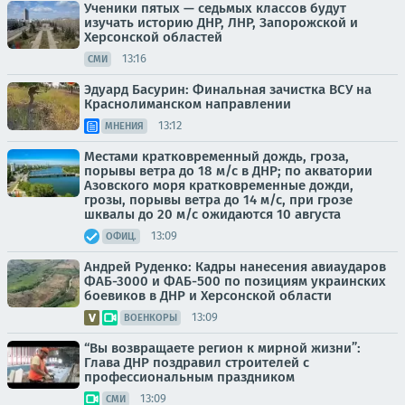
Ученики пятых — седьмых классов будут
изучать историю ДНР, ЛНР, Запорожской и
Херсонской областей
13:16
СМИ
Эдуард Басурин: Финальная зачистка ВСУ на
Краснолиманском направлении
13:12
МНЕНИЯ
Местами кратковременный дождь, гроза,
порывы ветра до 18 м/с в ДНР; по акватории
Азовского моря кратковременные дожди,
грозы, порывы ветра до 14 м/с, при грозе
шквалы до 20 м/с ожидаются 10 августа
13:09
ОФИЦ.
Андрей Руденко: Кадры нанесения авиаударов
ФАБ-3000 и ФАБ-500 по позициям украинских
боевиков в ДНР и Херсонской области
13:09
ВОЕНКОРЫ
“Вы возвращаете регион к мирной жизни”:
Глава ДНР поздравил строителей с
профессиональным праздником
13:09
СМИ