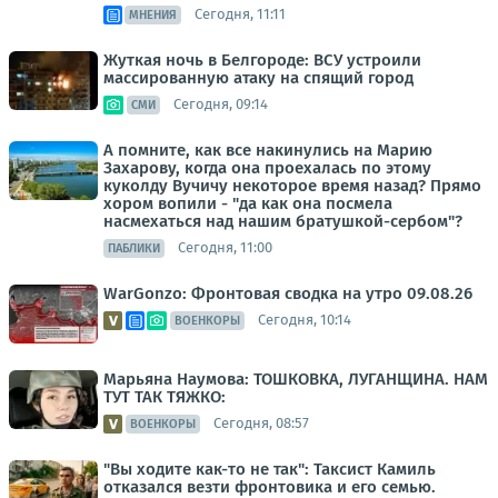
Сегодня, 11:11
МНЕНИЯ
Жуткая ночь в Белгороде: ВСУ устроили
массированную атаку на спящий город
Сегодня, 09:14
СМИ
А помните, как все накинулись на Марию
Захарову, когда она проехалась по этому
куколду Вучичу некоторое время назад? Прямо
хором вопили - "да как она посмела
насмехаться над нашим братушкой-сербом"?
Сегодня, 11:00
ПАБЛИКИ
WarGonzo: Фронтовая сводка на утро 09.08.26
Сегодня, 10:14
ВОЕНКОРЫ
Марьяна Наумова: ТОШКОВКА, ЛУГАНЩИНА. НАМ
ТУТ ТАК ТЯЖКО:
Сегодня, 08:57
ВОЕНКОРЫ
"Вы ходите как-то не так": Таксист Камиль
отказался везти фронтовика и его семью.