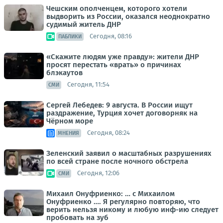
Чешским ополченцем, которого хотели
выдворить из России, оказался неоднократно
судимый житель ДНР
Сегодня, 08:16
ПАБЛИКИ
«Скажите людям уже правду»: жители ДНР
просят перестать «врать» о причинах
блэкаутов
Сегодня, 11:54
СМИ
Сергей Лебедев: 9 августа. В России ищут
раздражение, Турция хочет договорняк на
Чёрном море
Сегодня, 08:24
МНЕНИЯ
Зеленский заявил о масштабных разрушениях
по всей стране после ночного обстрела
Сегодня, 12:06
СМИ
Михаил Онуфриенко: … с Михаилом
Онуфриенко …. Я регулярно повторяю, что
верить нельзя никому и любую инф-ию следует
пробовать на зуб