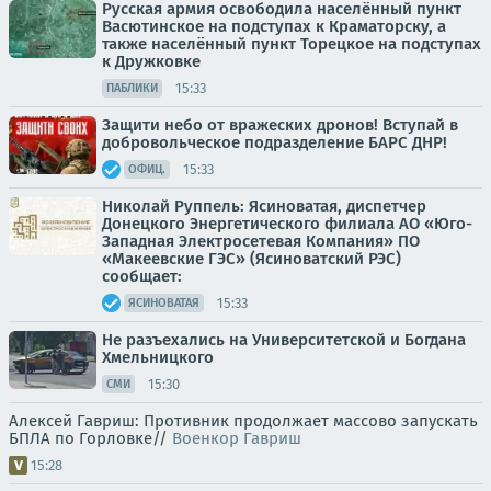
Русская армия освободила населённый пункт
Васютинское на подступах к Краматорску, а
также населённый пункт Торецкое на подступах
к Дружковке
15:33
ПАБЛИКИ
Защити небо от вражеских дронов! Вступай в
добровольческое подразделение БАРС ДНР!
15:33
ОФИЦ.
Николай Руппель: Ясиноватая, диспетчер
Донецкого Энергетического филиала АО «Юго-
Западная Электросетевая Компания» ПО
«Макеевские ГЭС» (Ясиноватский РЭС)
сообщает:
15:33
ЯСИНОВАТАЯ
Не разъехались на Университетской и Богдана
Хмельницкого
15:30
СМИ
Алексей Гавриш: Противник продолжает массово запускать
БПЛА по Горловке//
Военкор Гавриш
15:28