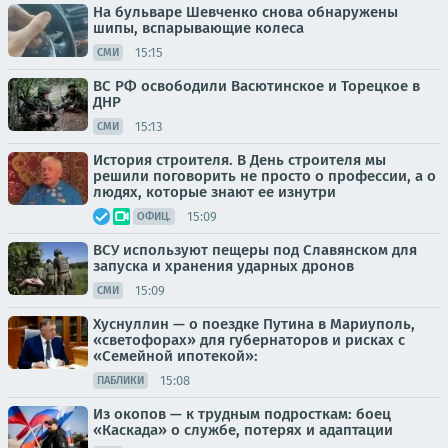
На бульваре Шевченко снова обнаружены
шипы, вспарывающие колеса
15:15
СМИ
ВС РФ освободили Васютинское и Торецкое в
ДНР
15:13
СМИ
История строителя. В День строителя мы
решили поговорить не просто о профессии, а о
людях, которые знают ее изнутри
15:09
ОФИЦ.
ВСУ используют пещеры под Славянском для
запуска и хранения ударных дронов
15:09
СМИ
Хуснуллин — о поездке Путина в Мариуполь,
«светофорах» для губернаторов и рисках с
«Семейной ипотекой»:
15:08
ПАБЛИКИ
Из окопов — к трудным подросткам: боец
«Каскада» о службе, потерях и адаптации