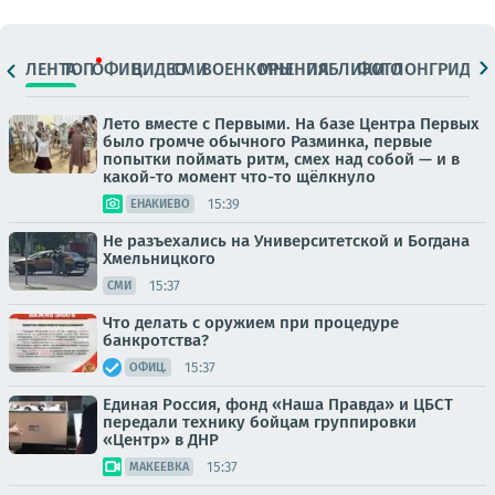
ЛЕНТА
ТОП
ОФИЦ.
ВИДЕО
СМИ
ВОЕНКОРЫ
МНЕНИЯ
ПАБЛИКИ
ФОТО
ЛОНГРИДЫ
Лето вместе с Первыми. На базе Центра Первых
было громче обычного Разминка, первые
попытки поймать ритм, смех над собой — и в
какой-то момент что-то щёлкнуло
15:39
ЕНАКИЕВО
Не разъехались на Университетской и Богдана
Хмельницкого
15:37
СМИ
Что делать с оружием при процедуре
банкротства?
15:37
ОФИЦ.
Единая Россия, фонд «Наша Правда» и ЦБСТ
передали технику бойцам группировки
«Центр» в ДНР
15:37
МАКЕЕВКА