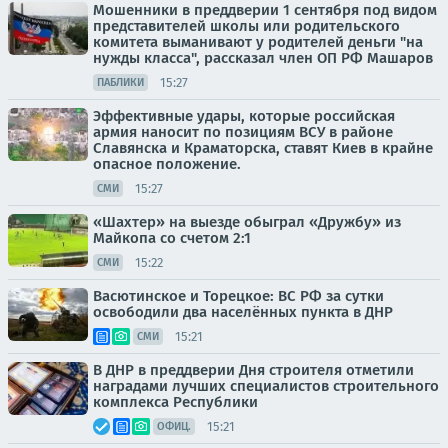
Мошенники в преддверии 1 сентября под видом
представителей школы или родительского
комитета выманивают у родителей деньги "на
нужды класса", рассказал член ОП РФ Машаров
15:27
ПАБЛИКИ
Эффективные удары, которые российская
армия наносит по позициям ВСУ в районе
Славянска и Краматорска, ставят Киев в крайне
опасное положение.
15:27
СМИ
«Шахтер» на выезде обыграл «Дружбу» из
Майкопа со счетом 2:1
15:22
СМИ
Васютинское и Торецкое: ВС РФ за сутки
освободили два населённых пункта в ДНР
15:21
СМИ
В ДНР в преддверии Дня строителя отметили
наградами лучших специалистов строительного
комплекса Республики
15:21
ОФИЦ.