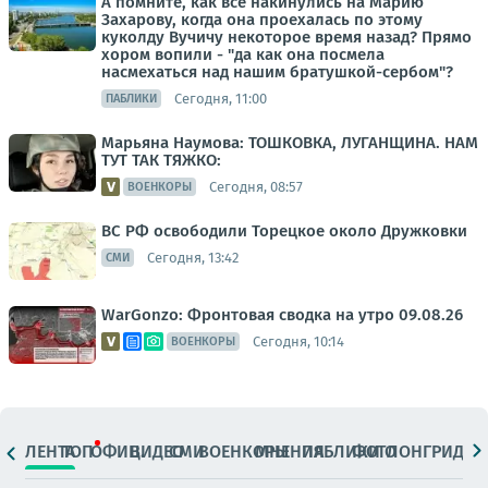
А помните, как все накинулись на Марию
Захарову, когда она проехалась по этому
куколду Вучичу некоторое время назад? Прямо
хором вопили - "да как она посмела
насмехаться над нашим братушкой-сербом"?
Сегодня, 11:00
ПАБЛИКИ
Марьяна Наумова: ТОШКОВКА, ЛУГАНЩИНА. НАМ
ТУТ ТАК ТЯЖКО:
Сегодня, 08:57
ВОЕНКОРЫ
ВС РФ освободили Торецкое около Дружковки
Сегодня, 13:42
СМИ
WarGonzo: Фронтовая сводка на утро 09.08.26
Сегодня, 10:14
ВОЕНКОРЫ
ЛЕНТА
ТОП
ОФИЦ.
ВИДЕО
СМИ
ВОЕНКОРЫ
МНЕНИЯ
ПАБЛИКИ
ФОТО
ЛОНГРИДЫ