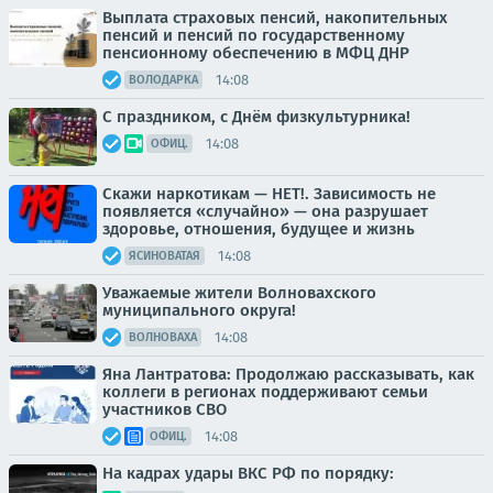
Выплата страховых пенсий, накопительных
пенсий и пенсий по государственному
пенсионному обеспечению в МФЦ ДНР
14:08
ВОЛОДАРКА
С праздником, с Днём физкультурника!
14:08
ОФИЦ.
Скажи наркотикам — НЕТ!. Зависимость не
появляется «случайно» — она разрушает
здоровье, отношения, будущее и жизнь
14:08
ЯСИНОВАТАЯ
Уважаемые жители Волновахского
муниципального округа!
14:08
ВОЛНОВАХА
Яна Лантратова: Продолжаю рассказывать, как
коллеги в регионах поддерживают семьи
участников СВО
14:08
ОФИЦ.
На кадрах удары ВКС РФ по порядку: