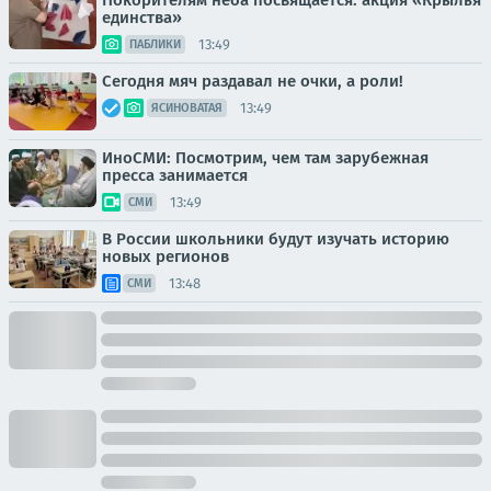
Покорителям неба посвящается: акция «Крылья
единства»
13:49
ПАБЛИКИ
Сегодня мяч раздавал не очки, а роли!
13:49
ЯСИНОВАТАЯ
ИноСМИ: Посмотрим, чем там зарубежная
пресса занимается
13:49
СМИ
В России школьники будут изучать историю
новых регионов
13:48
СМИ