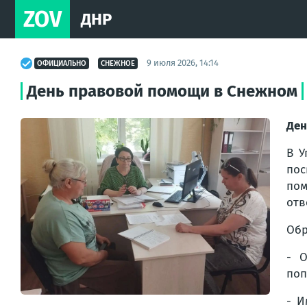
ZOV
ДНР
9 июля 2026, 14:14
ОФИЦИАЛЬНО
СНЕЖНОЕ
День правовой помощи в Снежном
Ден
В У
пос
пом
отв
Обр
- О
поп
- И