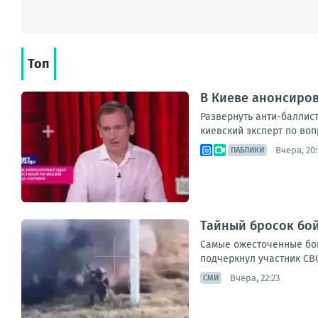
Топ
В Киеве анонсиров
Развернуть анти-баллис
киевский эксперт по воп
Вчера, 20:
ПАБЛИКИ
Тайный бросок бой
Самые ожесточенные бои
подчеркнул участник СВО
Вчера, 22:23
СМИ