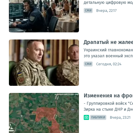
детальную цифровую мод
Вчера, 22:17
СМИ
Драпатый не жалее
Украинский главнокоман
это указал военный эксп
Сегодня, 02:24
СМИ
Изменения на фрон
- Группировкой войск "
Зирка на стыке ДНР и Дн
Вчера, 23:21
ПАБЛИКИ