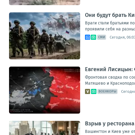
Они будут брать К
Враги стали братьями п
проявили себя на разных
Сегодня, 06:0
СМИ
Евгений Лисицын: 
Фронтовая сводка по сос
Матяшево и Красноподоль
Сегодня
ВОЕНКОРЫ
Взрыв у ресторана
Вашингтон и Киев уже о