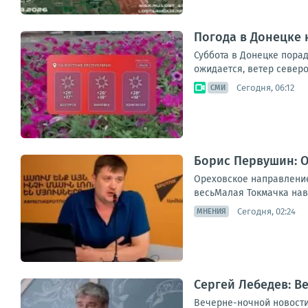
Погода в Донецке н
Суббота в Донецке порад
ожидается, ветер северо
Сегодня, 06:12
СМИ
Борис Первушин: О
Ореховское направление 
весьМалая Токмачка навс
Сегодня, 02:24
МНЕНИЯ
Сергей Лебедев: В
Вечерне-ночной новостиш