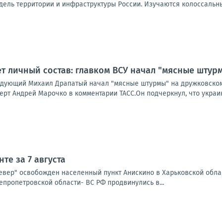
ель территории и инфраструктуры России. Изучаются колоссальны
т личный состав: главком ВСУ начал "мясные штур
дующий Михаил Драпатый начал "мясные штурмы" на дружковском 
ерт Андрей Марочко в комментарии ТАСС.Он подчеркнул, что украи
те за 7 августа
Север" освобожден населенный пункт Анискино в Харьковской обла
епропетровской области- ВС РФ продвинулись в...