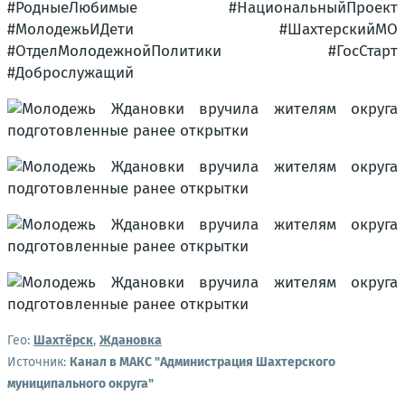
#РодныеЛюбимые #НациональныйПроект
#МолодежьИДети #ШахтерскийМО
#ОтделМолодежнойПолитики #ГосСтарт
#Доброслужащий
Гео:
Шахтёрск
,
Ждановка
Источник:
Канал в МАКС "Администрация Шахтерского
муниципального округа"