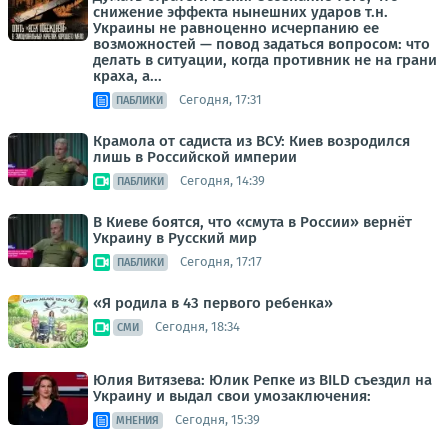
снижение эффекта нынешних ударов т.н.
Украины не равноценно исчерпанию ее
возможностей — повод задаться вопросом: что
делать в ситуации, когда противник не на грани
краха, а...
Сегодня, 17:31
ПАБЛИКИ
Крамола от садиста из ВСУ: Киев возродился
лишь в Российской империи
Сегодня, 14:39
ПАБЛИКИ
В Киеве боятся, что «смута в России» вернёт
Украину в Русский мир
Сегодня, 17:17
ПАБЛИКИ
«Я родила в 43 первого ребенка»
Сегодня, 18:34
СМИ
Юлия Витязева: Юлик Репке из BILD съездил на
Украину и выдал свои умозаключения:
Сегодня, 15:39
МНЕНИЯ