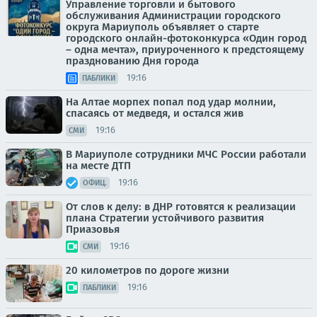
Управление торговли и бытового
обслуживания Администрации городского
округа Мариуполь объявляет о старте
городского онлайн-фотоконкурса «Один город
– одна мечта», приуроченного к предстоящему
празднованию Дня города
19:16
ПАБЛИКИ
На Алтае морпех попал под удар молнии,
спасаясь от медведя, и остался жив
19:16
СМИ
В Мариуполе сотрудники МЧС России работали
на месте ДТП
19:16
ОФИЦ.
От слов к делу: в ДНР готовятся к реализации
плана Стратегии устойчивого развития
Приазовья
19:16
СМИ
20 километров по дороге жизни
19:16
ПАБЛИКИ