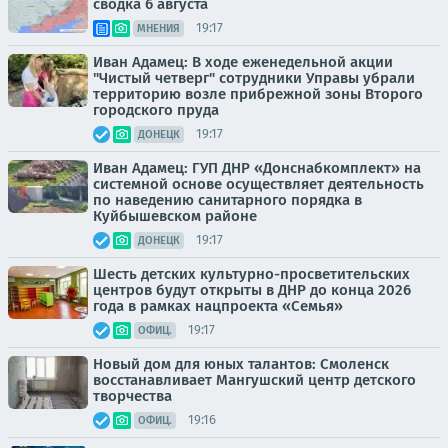
сводка 6 августа
19:17
МНЕНИЯ
Иван Адамец: В ходе еженедельной акции
"Чистый четверг" сотрудники Управы убрали
территорию возле прибрежной зоны Второго
городского пруда
19:17
ДОНЕЦК
Иван Адамец: ГУП ДНР «Донснабкомплект» на
системной основе осуществляет деятельность
по наведению санитарного порядка в
Куйбышевском районе
19:17
ДОНЕЦК
Шесть детских культурно-просветительских
центров будут открыты в ДНР до конца 2026
года в рамках нацпроекта «Семья»
19:17
ОФИЦ.
Новый дом для юных талантов: Смоленск
восстанавливает Мангушский центр детского
творчества
19:16
ОФИЦ.