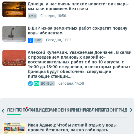
Донецк, у нас очень плохие новости: пик жары
мы таки проживем без света
Сегодня, 18:50
СМИ
В ДНР из-за ремонтных работ сократят подачу
воды абонентам
Сегодня, 11:03
СМИ
Алексей Кулемзин: Уважаемые Дончане!. В связи
с проведением плановых аварийно-
восстановительных работ с 6 по 10 августа, с
14:00 до 18:00 ежедневно, в некоторых районах
Донецка будут обесточены следующие
питающие станции:...
Сегодня, 14:58
ДОНЕЦК
ЛЕНТА
ТОП
ОФИЦ.
ВИДЕО
СМИ
ВОЕНКОРЫ
МНЕНИЯ
ПАБЛИКИ
ФОТО
ЛОНГРИДЫ
Иван Адамец: Чтобы летний отдых у воды
прошёл безопасно, важно соблюдать