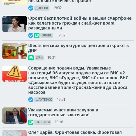
несколько ключевых правил
19:32
ДОНЕЦК
Фронт беспилотной войны в вашем смартфоне:
как халатность граждан снабжает врага
разведданными
19:32
ОФИЦ.
Шесть детских культурных центров откроют в
ДНР
19:31
СМИ
Сокращение подачи воды. Уважаемые
шахтерцы! 06 августа подача воды от ВНС «2
подъем», ВНС «Гурдус», ВНС «Стожково», ВНС
«Давыдовка» будет осуществляться после
восстановления электроснабжения до сброса
насосов
19:21
ШАХТЁРСК
Уважаемые участники закупок и
государственные заказчики!
19:18
ПАБЛИКИ
Олег Царёв: Фронтовая сводка. Фронтовая