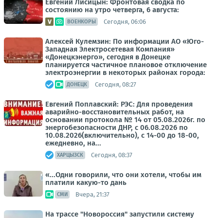
Евгений Лисицын: Фронтовая сводка по
состоянию на утро четверга, 6 августа:
Сегодня, 06:06
ВОЕНКОРЫ
Алексей Кулемзин: По информации АО «Юго-
Западная Электросетевая Компания»
«Донецкэнерго», сегодня в Донецке
планируется частичное плановое отключение
электроэнергии в некоторых районах города:
Сегодня, 08:27
ДОНЕЦК
Евгений Поплавский: РЭС: Для проведения
аварийно-восстановительных работ, на
основании протокола № 14 от 05.08.2026г. по
энергобезопасности ДНР, с 06.08.2026 по
10.08.2026(включительно), с 14-00 до 18-00,
ежедневно, на...
Сегодня, 08:37
ХАРЦЫЗСК
«...Одни говорили, что они хотели, чтобы им
платили какую-то дань
Вчера, 21:37
СМИ
На трассе "Новороссия" запустили систему