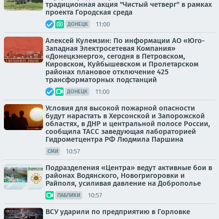
традиционная акция "Чистый четверг" в рамках
проекта Городская среда
11:00
ДОНЕЦК
Алексей Кулемзин: По информации АО «Юго-
Западная Электросетевая Компания»
«Донецкэнерго», сегодня в Петровском,
Кировском, Куйбышевском и Пролетарском
районах плановое отключение 425
трансформаторных подстанций
11:00
ДОНЕЦК
Условия для высокой пожарной опасности
будут нарастать в Херсонской и Запорожской
областях, в ДНР и центральной полосе России,
сообщила ТАСС заведующая лабораторией
Гидрометцентра РФ Людмила Паршина
10:57
СМИ
Подразделения «Центра» ведут активные бои в
районах Водянского, Новогригоровки и
Райполя, усиливая давление на Доброполье
10:57
ПАБЛИКИ
ВСУ ударили по предприятию в Горловке