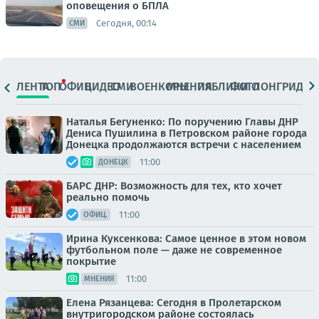
оповещения о БПЛА
Сегодня, 00:14
СМИ
ЛЕНТА
ТОП
ОФИЦ.
ВИДЕО
СМИ
ВОЕНКОРЫ
МНЕНИЯ
ПАБЛИКИ
ФОТО
ЛОНГРИДЫ
Наталья Бегуненко: По поручению Главы ДНР
Дениса Пушилина в Петровском районе города
Донецка продолжаются встречи с населением
11:00
ДОНЕЦК
БАРС ДНР: Возможность для тех, кто хочет
реально помочь
11:00
ОФИЦ.
Ирина Куксенкова: Самое ценное в этом новом
футбольном поле — даже не современное
покрытие
11:00
МНЕНИЯ
Елена Рязанцева: Сегодня в Пролетарском
внутригородском районе состоялась