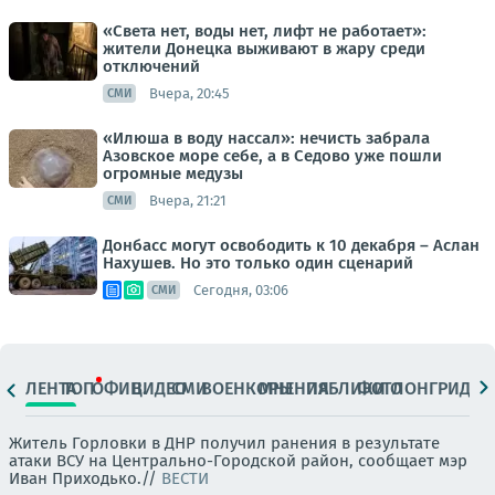
«Света нет, воды нет, лифт не работает»:
жители Донецка выживают в жару среди
отключений
Вчера, 20:45
СМИ
«Илюша в воду нассал»: нечисть забрала
Азовское море себе, а в Седово уже пошли
огромные медузы
Вчера, 21:21
СМИ
Донбасс могут освободить к 10 декабря – Аслан
Нахушев. Но это только один сценарий
Сегодня, 03:06
СМИ
ЛЕНТА
ТОП
ОФИЦ.
ВИДЕО
СМИ
ВОЕНКОРЫ
МНЕНИЯ
ПАБЛИКИ
ФОТО
ЛОНГРИДЫ
Житель Горловки в ДНР получил ранения в результате
атаки ВСУ на Центрально-Городской район, сообщает мэр
Иван Приходько.//
ВЕСТИ