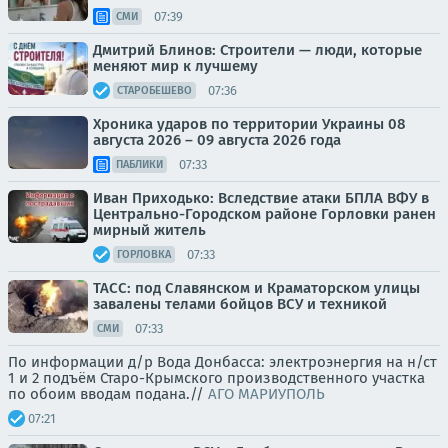
07:39
СМИ
Дмитрий Блинов: Строители — люди, которые
меняют мир к лучшему
07:36
СТАРОБЕШЕВО
Хроника ударов по территории Украины 08
августа 2026 – 09 августа 2026 года
07:33
ПАБЛИКИ
Иван Приходько: Вследствие атаки БПЛА ВФУ в
Центрально-Городском районе Горловки ранен
мирный житель
07:33
ГОРЛОВКА
ТАСС: под Славянском и Краматорском улицы
завалены телами бойцов ВСУ и техникой
07:33
СМИ
По информации д/р Вода Донбасса: электроэнергия на н/ст
1 и 2 подъём Старо-Крымского производственного участка
по обоим вводам подана.//
АГО МАРИУПОЛЬ
07:21