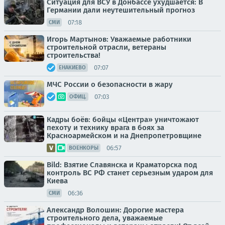
Ситуация для ВСУ в Донбассе ухудшается: В
Германии дали неутешительный прогноз
07:18
СМИ
Игорь Мартынов: Уважаемые работники
строительной отрасли, ветераны
строительства!
07:07
ЕНАКИЕВО
МЧС России о безопасности в жару
07:03
ОФИЦ.
Кадры боёв: бойцы «Центра» уничтожают
пехоту и технику врага в боях за
Красноармейском и на Днепропетровщине
06:57
ВОЕНКОРЫ
Bild: Взятие Славянска и Краматорска под
контроль ВС РФ станет серьезным ударом для
Киева
06:36
СМИ
Александр Волошин: Дорогие мастера
строительного дела, уважаемые