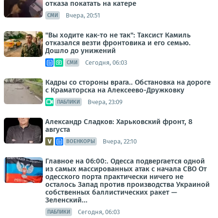
отказа покатать на катере
Вчера, 20:51
СМИ
"Вы ходите как-то не так": Таксист Камиль
отказался везти фронтовика и его семью.
Дошло до унижений
Сегодня, 06:03
СМИ
Кадры со стороны врага.. Обстановка на дороге
с Краматорска на Алексеево-Дружковку
Вчера, 23:09
ПАБЛИКИ
Александр Сладков: Харьковский фронт, 8
августа
Вчера, 22:10
ВОЕНКОРЫ
Главное на 06:00:. Одесса подвергается одной
из самых массированных атак с начала СВО От
одесского порта практически ничего не
осталось Запад против производства Украиной
собственных баллистических ракет —
Зеленский...
Сегодня, 06:03
ПАБЛИКИ