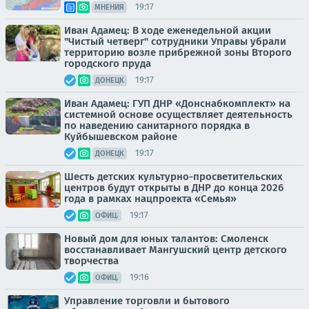
19:17
МНЕНИЯ
Иван Адамец: В ходе еженедельной акции
"Чистый четверг" сотрудники Управы убрали
территорию возле прибрежной зоны Второго
городского пруда
19:17
ДОНЕЦК
Иван Адамец: ГУП ДНР «Донснабкомплект» на
системной основе осуществляет деятельность
по наведению санитарного порядка в
Куйбышевском районе
19:17
ДОНЕЦК
Шесть детских культурно-просветительских
центров будут открыты в ДНР до конца 2026
года в рамках нацпроекта «Семья»
19:17
ОФИЦ.
Новый дом для юных талантов: Смоленск
восстанавливает Мангушский центр детского
творчества
19:16
ОФИЦ.
Управление торговли и бытового