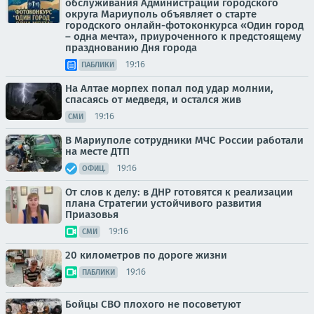
обслуживания Администрации городского
округа Мариуполь объявляет о старте
городского онлайн-фотоконкурса «Один город
– одна мечта», приуроченного к предстоящему
празднованию Дня города
19:16
ПАБЛИКИ
На Алтае морпех попал под удар молнии,
спасаясь от медведя, и остался жив
19:16
СМИ
В Мариуполе сотрудники МЧС России работали
на месте ДТП
19:16
ОФИЦ.
От слов к делу: в ДНР готовятся к реализации
плана Стратегии устойчивого развития
Приазовья
19:16
СМИ
20 километров по дороге жизни
19:16
ПАБЛИКИ
Бойцы СВО плохого не посоветуют