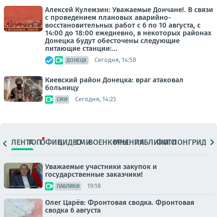
Алексей Кулемзин: Уважаемые Дончане!. В связи
с проведением плановых аварийно-
восстановительных работ с 6 по 10 августа, с
14:00 до 18:00 ежедневно, в некоторых районах
Донецка будут обесточены следующие
питающие станции:...
Сегодня, 14:58
ДОНЕЦК
Киевский район Донецка: враг атаковал
больницу
Сегодня, 14:23
СМИ
ЛЕНТА
ТОП
ОФИЦ.
ВИДЕО
СМИ
ВОЕНКОРЫ
МНЕНИЯ
ПАБЛИКИ
ФОТО
ЛОНГРИДЫ
Уважаемые участники закупок и
государственные заказчики!
19:18
ПАБЛИКИ
Олег Царёв: Фронтовая сводка. Фронтовая
сводка 6 августа