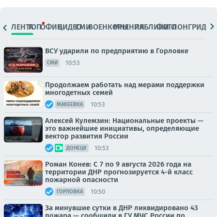
ЛЕНТА
ТОП
ОФИЦ.
ВИДЕО
СМИ
ВОЕНКОРЫ
МНЕНИЯ
ПАБЛИКИ
ФОТО
ЛОНГРИДЫ
ВСУ ударили по предприятию в Горловке
10:53
СМИ
Продолжаем работать над мерами поддержки
многодетных семей
10:53
МАКЕЕВКА
Алексей Кулемзин: Национальные проекты —
это важнейшие инициативы, определяющие
вектор развития России
10:53
ДОНЕЦК
Роман Конев: С 7 по 9 августа 2026 года на
территории ДНР прогнозируется 4-й класс
пожарной опасности
10:50
ГОРЛОВКА
За минувшие сутки в ДНР ликвидировано 43
пожара — сообщили в ГУ МЧС России по