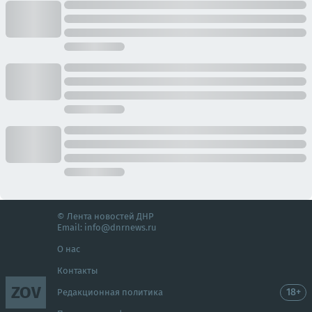
© Лента новостей ДНР
Email:
info@dnrnews.ru
О нас
Контакты
ZOV
18+
Редакционная политика