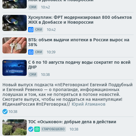
10:42
СМИ
Хуснуллин: ФРТ модернизировал 800 объектов
ЖКХ в Донбассе и Новороссии
10:42
СМИ
ВТБ: объем выдачи ипотеки в России вырос на
38%
10:39
СМИ
С 6 по 10 августа подачу воды сократят по всей
ДНР
10:38
СМИ
Новый выпуск подкаста «пЕРеговорка»! Евгений Поддубный
и Евгений Ревенко — о пропаганде, информационных
ловушках и том, как не потеряться в потоке новостей.
Смотрите выпуск, чтобы не поддаться на манипуляции!
#ЕдинаяРоссия #пЕРеговорка//
Юрий Атаманов
10:38
ТОС «Осыково»: добрые дела в действии
10:38
СТАРОБЕШЕВО