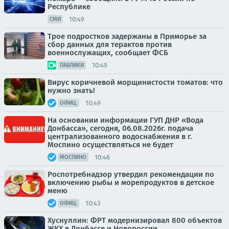
Республике
10:49
СМИ
Трое подростков задержаны в Приморье за
сбор данных для терактов против
военнослужащих, сообщает ФСБ
10:49
ПАБЛИКИ
Вирус коричневой морщинистости томатов: что
нужно знать!
10:49
ОФИЦ.
На основании информации ГУП ДНР «Вода
Донбасса», сегодня, 06.08.2026г. подача
централизованного водоснабжения в г.
Моспино осуществляться не будет
10:46
МОСПИНО
Роспотребнадзор утвердил рекомендации по
включению рыбы и морепродуктов в детское
меню
10:43
ОФИЦ.
Хуснуллин: ФРТ модернизировал 800 объектов
ЖКХ в Донбассе и Новороссии