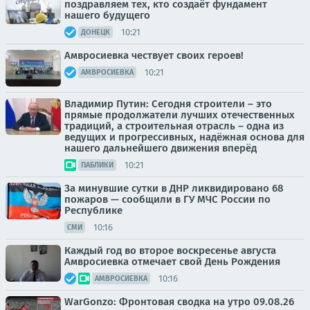
поздравляем тех, кто создаёт фундамент
нашего будущего
10:21
ДОНЕЦК
Амвросиевка чествует своих героев!
10:21
АМВРОСИЕВКА
Владимир Путин: Сегодня строители – это
прямые продолжатели лучших отечественных
традиций, а строительная отрасль – одна из
ведущих и прогрессивных, надёжная основа для
нашего дальнейшего движения вперёд
10:21
ПАБЛИКИ
За минувшие сутки в ДНР ликвидировано 68
пожаров — сообщили в ГУ МЧС России по
Республике
10:16
СМИ
Каждый год во второе воскресенье августа
Амвросиевка отмечает свой День Рождения
10:16
АМВРОСИЕВКА
WarGonzo: Фронтовая сводка на утро 09.08.26