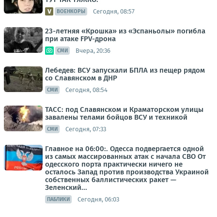
Сегодня, 08:57
ВОЕНКОРЫ
23-летняя «Крошка» из «Эспаньолы» погибла
при атаке FPV-дрона
Вчера, 20:36
СМИ
Лебедев: ВСУ запускали БПЛА из пещер рядом
со Славянском в ДНР
Сегодня, 08:54
СМИ
ТАСС: под Славянском и Краматорском улицы
завалены телами бойцов ВСУ и техникой
Сегодня, 07:33
СМИ
Главное на 06:00:. Одесса подвергается одной
из самых массированных атак с начала СВО От
одесского порта практически ничего не
осталось Запад против производства Украиной
собственных баллистических ракет —
Зеленский...
Сегодня, 06:03
ПАБЛИКИ