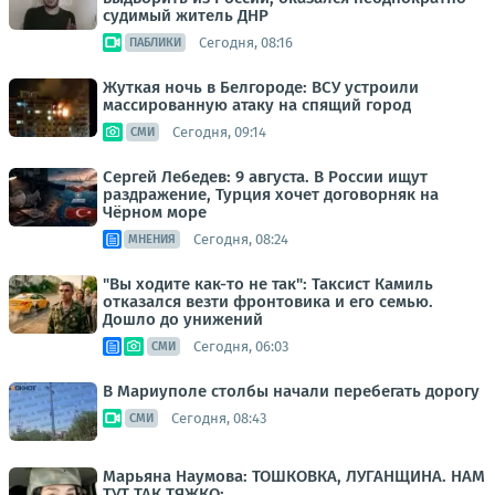
судимый житель ДНР
Сегодня, 08:16
ПАБЛИКИ
Жуткая ночь в Белгороде: ВСУ устроили
массированную атаку на спящий город
Сегодня, 09:14
СМИ
Сергей Лебедев: 9 августа. В России ищут
раздражение, Турция хочет договорняк на
Чёрном море
Сегодня, 08:24
МНЕНИЯ
"Вы ходите как-то не так": Таксист Камиль
отказался везти фронтовика и его семью.
Дошло до унижений
Сегодня, 06:03
СМИ
В Мариуполе столбы начали перебегать дорогу
Сегодня, 08:43
СМИ
Марьяна Наумова: ТОШКОВКА, ЛУГАНЩИНА. НАМ
ТУТ ТАК ТЯЖКО: