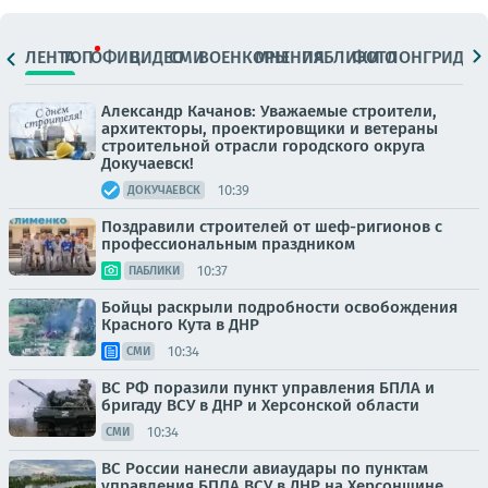
ЛЕНТА
ТОП
ОФИЦ.
ВИДЕО
СМИ
ВОЕНКОРЫ
МНЕНИЯ
ПАБЛИКИ
ФОТО
ЛОНГРИДЫ
Александр Качанов: Уважаемые строители,
архитекторы, проектировщики и ветераны
строительной отрасли городского округа
Докучаевск!
10:39
ДОКУЧАЕВСК
Поздравили строителей от шеф-ригионов с
профессиональным праздником
10:37
ПАБЛИКИ
Бойцы раскрыли подробности освобождения
Красного Кута в ДНР
10:34
СМИ
ВС РФ поразили пункт управления БПЛА и
бригаду ВСУ в ДНР и Херсонской области
10:34
СМИ
ВС России нанесли авиаудары по пунктам
управления БПЛА ВСУ в ДНР на Херсонщине