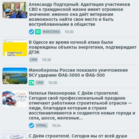
Александр Подгорный: Адаптация участников
СВО к гражданской жизни имеет огромное
значение: именно она даёт ветеранам
возможность найти свое место и быть
востребованными в обществе
10:30
МАКЕЕВКА
В Одессе во время ночной атаки были
повреждены объекты энергетики, подтверждает
ДТЭК
10:30
СМИ
Минобороны России показало уничтожение
ВСУ ударами ФАБ-3000 и ФАБ-500
10:30
СМИ
Наталья Никонорова: С Днём строителя!.
Сегодня свой профессиональный праздник
отмечают работники строительной отрасли —
люди, благодаря которым в стране
восстанавливаются и создаются новые города и
села, шоссе, железные...
10:24
ОФИЦ.
С Днём строителя!. Сегодня мы от всей души