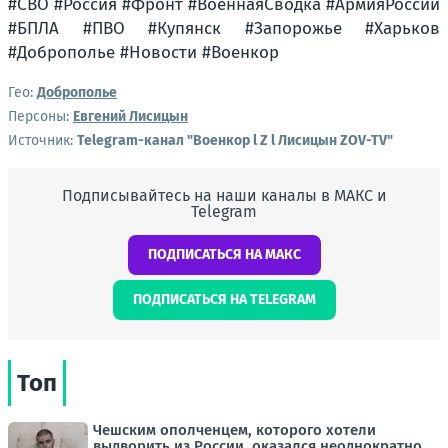
#СВО #Россия #Фронт #ВоеннаяСводка #АрмияРоссии
#БПЛА #ПВО #Купянск #Запорожье #Харьков
#Доброполье #Новости #Военкор
Гео:
Доброполье
Персоны:
Евгений Лисицын
Источник:
Telegram-канал "Военкор l Z l Лисицын ZOV-TV"
Подписывайтесь на наши каналы в МАКС и
Telegram
ПОДПИСАТЬСЯ НА МАКС
ПОДПИСАТЬСЯ НА TELEGRAM
Топ
Чешским ополченцем, которого хотели
выдворить из России, оказался неоднократно