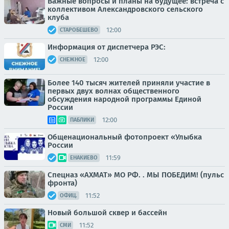
Важные вопросы и планы на будущее: встреча с
коллективом Александровского сельского
клуба
12:00
СТАРОБЕШЕВО
Информация от диспетчера РЭС:
12:00
СНЕЖНОЕ
Более 140 тысяч жителей приняли участие в
первых двух волнах общественного
обсуждения народной программы Единой
России
12:00
ПАБЛИКИ
Общенациональный фотопроект «Улыбка
России
11:59
ЕНАКИЕВО
Спецназ «АХМАТ» МО РФ. . МЫ ПОБЕДИМ! (пульс
фронта)
11:52
ОФИЦ.
Новый большой сквер и бассейн
11:52
СМИ