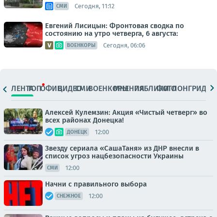
Сегодня, 11:12
СМИ
Евгений Лисицын: Фронтовая сводка по
состоянию на утро четверга, 6 августа:
Сегодня, 06:06
ВОЕНКОРЫ
ЛЕНТА
ТОП
ОФИЦ.
ВИДЕО
СМИ
ВОЕНКОРЫ
МНЕНИЯ
ПАБЛИКИ
ФОТО
ЛОНГРИДЫ
Алексей Кулемзин: Акция «Чистый четверг» во
всех районах Донецка!
12:00
ДОНЕЦК
Звезду сериала «СашаТаня» из ДНР внесли в
список угроз нацбезопасности Украины
12:00
СМИ
Начни с правильного выбора
12:00
СНЕЖНОЕ