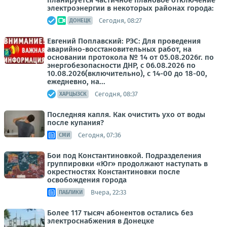
планируется частичное плановое отключение
электроэнергии в некоторых районах города:
Сегодня, 08:27
ДОНЕЦК
Евгений Поплавский: РЭС: Для проведения
аварийно-восстановительных работ, на
основании протокола № 14 от 05.08.2026г. по
энергобезопасности ДНР, с 06.08.2026 по
10.08.2026(включительно), с 14-00 до 18-00,
ежедневно, на...
Сегодня, 08:37
ХАРЦЫЗСК
Последняя капля. Как очистить ухо от воды
после купания?
Сегодня, 07:36
СМИ
Бои под Константиновкой. Подразделения
группировки «Юг» продолжают наступать в
окрестностях Константиновки после
освобождения города
Вчера, 22:33
ПАБЛИКИ
Более 117 тысяч абонентов остались без
электроснабжения в Донецке