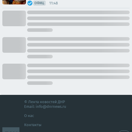
11:48
ОФИЦ.
© Лента новостей ДНР
Email:
info@dnrnews.ru
О нас
Контакты