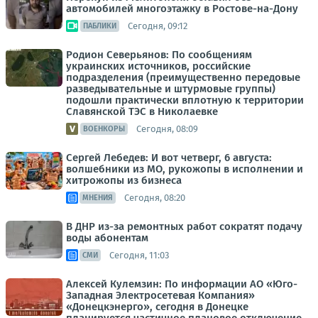
автомобилей многоэтажку в Ростове-на-Дону
Сегодня, 09:12
ПАБЛИКИ
Родион Северьянов: По сообщениям
украинских источников, российские
подразделения (преимущественно передовые
разведывательные и штурмовые группы)
подошли практически вплотную к территории
Славянской ТЭС в Николаевке
Сегодня, 08:09
ВОЕНКОРЫ
Сергей Лебедев: И вот четверг, 6 августа:
волшебники из МО, рукожопы в исполнении и
хитрожопы из бизнеса
Сегодня, 08:20
МНЕНИЯ
В ДНР из-за ремонтных работ сократят подачу
воды абонентам
Сегодня, 11:03
СМИ
Алексей Кулемзин: По информации АО «Юго-
Западная Электросетевая Компания»
«Донецкэнерго», сегодня в Донецке