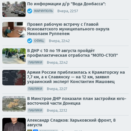
По информации д/р "Вода Донбасса":
Вчера, 22:57
МАРИУПОЛЬ
Провел рабочую встречу с Главой
Ясиноватского муниципального округа
Николаем Руппелем
Вчера, 22:42
ОФИЦ.
В ДНР с 10 по 19 августа пройдёт
профилактическая отработка "МОТО-СТОП"
Вчера, 22:42
ПАБЛИКИ
Армия России приблизилась к Краматорску на
7,7 км, а к Славянску — на 12 км, заявил
украинский эксперт Константин Машовец
Вчера, 22:27
ПАБЛИКИ
В Минстрое ДНР показали план застройки юго-
восточной части Донецка
Вчера, 22:12
ПАБЛИКИ
Александр Сладков: Харьковский фронт, 8
августа