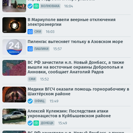
16:04
ВОЛНОВАХА
В Мариуполе ввели веерные отключения
электроэнергии
16:03
СМИ
Пиленгас вытесняет тюльку в Азовском море
15:57
ПАБЛИКИ
ВС РФ зачистили н.п. Новый Донбасс, а также
вышли на восточные окраины Доброполья и
Анновки, сообщает Анатолий Радов
15:52
СМИ
Медики ВГСЧ оказали помощь горнорабочему в
Шахтёрском районе
15:49
ОФИЦ.
Алексей Кулемзин: Последствия атаки
укронацистов в Куйбышевском районе
15:49
ДОНЕЦК