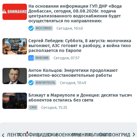
На основании информации ГУП ДНР «Вода
Донбасса», сегодня, 08.08.2026г. подача
централизованного водоснабжения будет
осуществляться по направлению:
Сегодня, 10:40
МОСПИНО
Сергей Лебедев: Суббота, 8 августа: молочника
выгоняют, АЗС готовят к разбору, а война тихо
расползается по Европе
Сегодня, 07:57
МНЕНИЯ
Антон Кольцов: Энергетики продолжают
ремонтно-восстановительные работы
Сегодня, 10:49
МАРИУПОЛЬ
Блэкаут в Мариуполе и Донецке: десятки тысяч
абонентов остались без света
Сегодня, 15:25
СМИ
ЛЕНТА
ТОП
ОФИЦ.
ВИДЕО
СМИ
ВОЕНКОРЫ
МНЕНИЯ
ПАБЛИКИ
ФОТО
ЛОНГРИДЫ