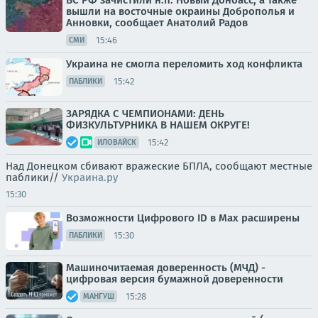
ВС РФ зачистили н.п. Новый Донбасс, а также
вышли на восточные окраины Доброполья и
Анновки, сообщает Анатолий Радов
15:46
СМИ
Украина не смогла переломить ход конфликта
15:42
ПАБЛИКИ
ЗАРЯДКА С ЧЕМПИОНАМИ: ДЕНЬ
ФИЗКУЛЬТУРНИКА В НАШЕМ ОКРУГЕ!
15:42
ИЛОВАЙСК
Над Донецком сбивают вражеские БПЛА, сообщают местные
паблики//
Украина.ру
15:30
Возможности Цифрового ID в Мах расширены
15:30
ПАБЛИКИ
Машиночитаемая доверенность (МЧД) -
цифровая версия бумажной доверенности
15:28
МАНГУШ