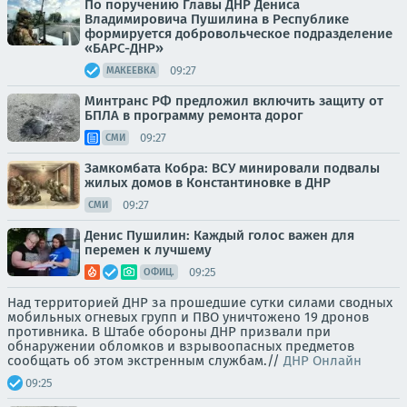
По поручению Главы ДНР Дениса
Владимировича Пушилина в Республике
формируется добровольческое подразделение
«БАРС-ДНР»
09:27
МАКЕЕВКА
Минтранс РФ предложил включить защиту от
БПЛА в программу ремонта дорог
09:27
СМИ
Замкомбата Кобра: ВСУ минировали подвалы
жилых домов в Константиновке в ДНР
09:27
СМИ
Денис Пушилин: Каждый голос важен для
перемен к лучшему
09:25
ОФИЦ.
Над территорией ДНР за прошедшие сутки силами сводных
мобильных огневых групп и ПВО уничтожено 19 дронов
противника. В Штабе обороны ДНР призвали при
обнаружении обломков и взрывоопасных предметов
сообщать об этом экстренным службам.//
ДНР Онлайн
09:25