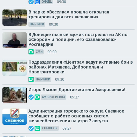
09:30
ОФИЦ.
В парке «Веселка» прошла открытая
тренировка для всех желающих
09:30
ПАБЛИКИ
В Донецке пьяный мужик пострелял из АК по
«Скорой» и полиции: его «запаковала»
Росгвардия
09:30
СМИ
Подразделения «Центра» ведут активные бои в
районах Матяшева, Доброполья и
Новогригоровки
09:30
ПАБЛИКИ
Игорь Лызов: Дорогие жители Амвросиевки!
09:27
АМВРОСИЕВКА
Администрация городского округа Снежное
сообщает о работе основных систем
жизнеобеспечения на утро 7 августа
09:27
СНЕЖНОЕ