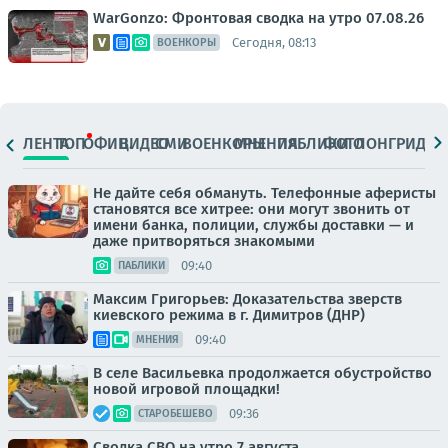
WarGonzo: Фронтовая сводка на утро 07.08.26
Сегодня, 08:13
ВОЕНКОРЫ
ЛЕНТА
ТОП
ОФИЦ.
ВИДЕО
СМИ
ВОЕНКОРЫ
МНЕНИЯ
ПАБЛИКИ
ФОТО
ЛОНГРИДЫ
Не дайте себя обмануть. Телефонные аферисты
становятся все хитрее: они могут звонить от
имени банка, полиции, службы доставки — и
даже притворяться знакомыми
09:40
ПАБЛИКИ
Максим Григорьев: Доказательства зверств
киевского режима в г. Димитров (ДНР)
09:40
МНЕНИЯ
В селе Васильевка продолжается обустройство
новой игровой площадки!
09:36
СТАРОБЕШЕВО
Сводка СВО на утро 7 августа