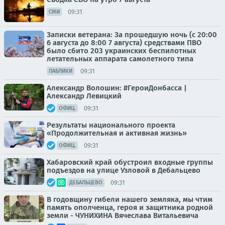
09:31
СМИ
Записки ветерана: За прошедшую ночь (с 20:00
6 августа до 8:00 7 августа) средствами ПВО
было сбито 203 украинских беспилотных
летательных аппарата самолетного типа
09:31
ПАБЛИКИ
Александр Волошин: #ГероиДонбасса |
Александр Левицкий
09:31
ОФИЦ.
Результаты национального проекта
«Продолжительная и активная жизнь»
09:31
ОФИЦ.
Хабаровский край обустроил входные группы
подъездов на улице Узловой в Дебальцево
09:31
ДЕБАЛЬЦЕВО
В годовщину гибели нашего земляка, мы чтим
память ополченца, героя и защитника родной
земли - ЧУНИХИНА Вячеслава Витальевича