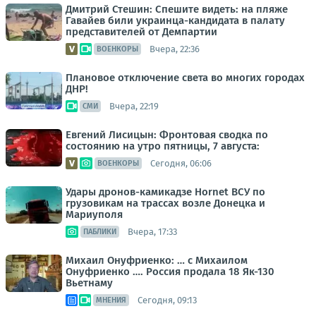
Дмитрий Стешин: Спешите видеть: на пляже
Гавайев били украинца-кандидата в палату
представителей от Демпартии
Вчера, 22:36
ВОЕНКОРЫ
Плановое отключение света во многих городах
ДНР!
Вчера, 22:19
СМИ
Евгений Лисицын: Фронтовая сводка по
состоянию на утро пятницы, 7 августа:
Сегодня, 06:06
ВОЕНКОРЫ
Удары дронов-камикадзе Hornet ВСУ по
грузовикам на трассах возле Донецка и
Мариуполя
Вчера, 17:33
ПАБЛИКИ
Михаил Онуфриенко: … с Михаилом
Онуфриенко …. Россия продала 18 Як-130
Вьетнаму
Сегодня, 09:13
МНЕНИЯ