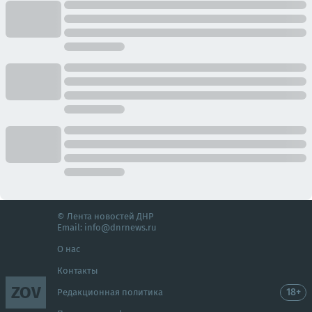
© Лента новостей ДНР
Email:
info@dnrnews.ru
О нас
Контакты
ZOV
18+
Редакционная политика