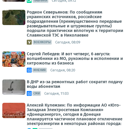
Сегодня, 09:12
ПАБЛИКИ
Родион Северьянов: По сообщениям
украинских источников, российские
подразделения (преимущественно передовые
разведывательные и штурмовые группы)
подошли практически вплотную к территории
Славянской ТЭС в Николаевке
Сегодня, 08:09
ВОЕНКОРЫ
Сергей Лебедев: И вот четверг, 6 августа:
волшебники из МО, рукожопы в исполнении и
хитрожопы из бизнеса
Сегодня, 08:20
МНЕНИЯ
В ДНР из-за ремонтных работ сократят подачу
воды абонентам
Сегодня, 11:03
СМИ
Алексей Кулемзин: По информации АО «Юго-
Западная Электросетевая Компания»
«Донецкэнерго», сегодня в Донецке
планируется частичное плановое отключение
электроэнергии в некоторых районах города: