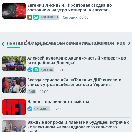
Евгений Лисицын: Фронтовая сводка по
состоянию на утро четверга, 6 августа:
Сегодня, 06:06
ВОЕНКОРЫ
ЛЕНТА
ТОП
ОФИЦ.
ВИДЕО
СМИ
ВОЕНКОРЫ
МНЕНИЯ
ПАБЛИКИ
ФОТО
ЛОНГРИДЫ
Алексей Кулемзин: Акция «Чистый четверг» во
всех районах Донецка!
12:00
ДОНЕЦК
Звезду сериала «СашаТаня» из ДНР внесли в
список угроз нацбезопасности Украины
12:00
СМИ
Начни с правильного выбора
12:00
СНЕЖНОЕ
Важные вопросы и планы на будущее: встреча с
коллективом Александровского сельского
клуба