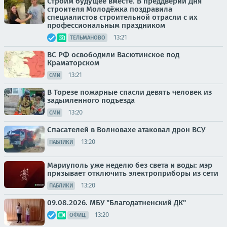
Строим будущее вместе. В преддверии Дня
строителя Молодёжка поздравила
специалистов строительной отрасли с их
профессиональным праздником
13:21
ТЕЛЬМАНОВО
ВС РФ освободили Васютинское под
Краматорском
13:21
СМИ
В Торезе пожарные спасли девять человек из
задымленного подъезда
13:20
СМИ
Спасателей в Волновахе атаковал дрон ВСУ
13:20
ПАБЛИКИ
Мариуполь уже неделю без света и воды: мэр
призывает отключить электроприборы из сети
13:20
ПАБЛИКИ
09.08.2026. МБУ "Благодатненский ДК"
13:20
ОФИЦ.