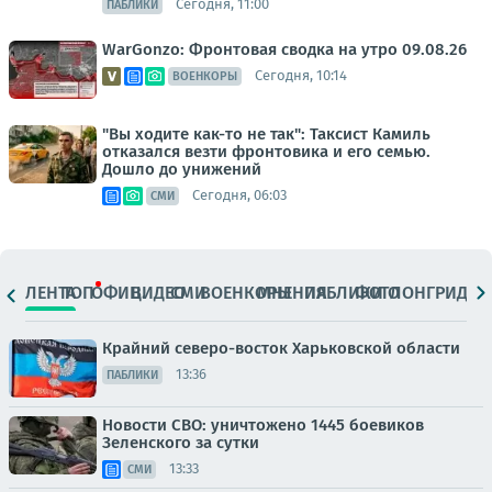
Сегодня, 11:00
ПАБЛИКИ
WarGonzo: Фронтовая сводка на утро 09.08.26
Сегодня, 10:14
ВОЕНКОРЫ
"Вы ходите как-то не так": Таксист Камиль
отказался везти фронтовика и его семью.
Дошло до унижений
Сегодня, 06:03
СМИ
ЛЕНТА
ТОП
ОФИЦ.
ВИДЕО
СМИ
ВОЕНКОРЫ
МНЕНИЯ
ПАБЛИКИ
ФОТО
ЛОНГРИДЫ
Крайний северо-восток Харьковской области
13:36
ПАБЛИКИ
Новости СВО: уничтожено 1445 боевиков
Зеленского за сутки
13:33
СМИ