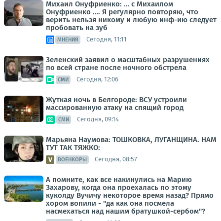
Михаил Онуфриенко: … с Михаилом
Онуфриенко …. Я регулярно повторяю, что
верить нельзя никому и любую инф-ию следует
пробовать на зуб
Сегодня, 11:11
МНЕНИЯ
Зеленский заявил о масштабных разрушениях
по всей стране после ночного обстрела
Сегодня, 12:06
СМИ
Жуткая ночь в Белгороде: ВСУ устроили
массированную атаку на спящий город
Сегодня, 09:14
СМИ
Марьяна Наумова: ТОШКОВКА, ЛУГАНЩИНА. НАМ
ТУТ ТАК ТЯЖКО:
Сегодня, 08:57
ВОЕНКОРЫ
А помните, как все накинулись на Марию
Захарову, когда она проехалась по этому
куколду Вучичу некоторое время назад? Прямо
хором вопили - "да как она посмела
насмехаться над нашим братушкой-сербом"?