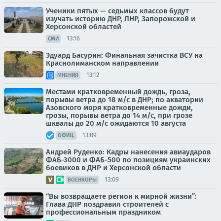
Ученики пятых — седьмых классов будут
изучать историю ДНР, ЛНР, Запорожской и
Херсонской областей
13:16
СМИ
Эдуард Басурин: Финальная зачистка ВСУ на
Краснолиманском направлении
13:12
МНЕНИЯ
Местами кратковременный дождь, гроза,
порывы ветра до 18 м/с в ДНР; по акватории
Азовского моря кратковременные дожди,
грозы, порывы ветра до 14 м/с, при грозе
шквалы до 20 м/с ожидаются 10 августа
13:09
ОФИЦ.
Андрей Руденко: Кадры нанесения авиаударов
ФАБ-3000 и ФАБ-500 по позициям украинских
боевиков в ДНР и Херсонской области
13:09
ВОЕНКОРЫ
“Вы возвращаете регион к мирной жизни”:
Глава ДНР поздравил строителей с
профессиональным праздником