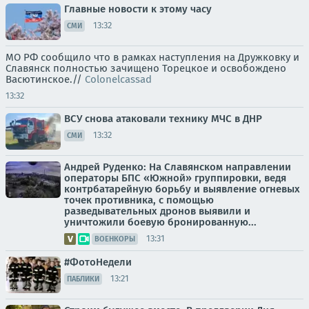
Главные новости к этому часу
13:32
СМИ
МО РФ сообщило что в рамках наступления на Дружковку и
Славянск полностью зачищено Торецкое и освобождено
Васютинское.//
Colonelcassad
13:32
ВСУ снова атаковали технику МЧС в ДНР
13:32
СМИ
Андрей Руденко: На Славянском направлении
операторы БПС «Южной» группировки, ведя
контрбатарейную борьбу и выявление огневых
точек противника, с помощью
разведывательных дронов выявили и
уничтожили боевую бронированную...
13:31
ВОЕНКОРЫ
#ФотоНедели
13:21
ПАБЛИКИ