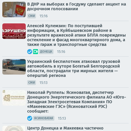
В ДНР на выборах в Госдуму сделают акцент на
досрочном голосовании
15:16
СМИ
Алексей Кулемзин: По поступившей
информации, в Куйбышевском районе в
результате вражеской атаки БПЛА повреждены
остекление и фасад многоквартирного дома, а
также гараж и транспортные средства
15:16
ДОНЕЦК
Украинский беспилотник атаковал грузовой
автомобиль в хуторе Богатый Белгородской
области, пострадали три мирных жителя —
оперштаб региона
15:13
СМИ
Николай Руппель: Ясиноватая, диспетчер
Донецкого Энергетического филиала АО «Юго-
Западная Электросетевая Компания» ПО
«Макеевские ГЭС» (Ясиноватский РЭС)
сообщает:
15:13
ЯСИНОВАТАЯ
Центр Донецка и Макеевка частично