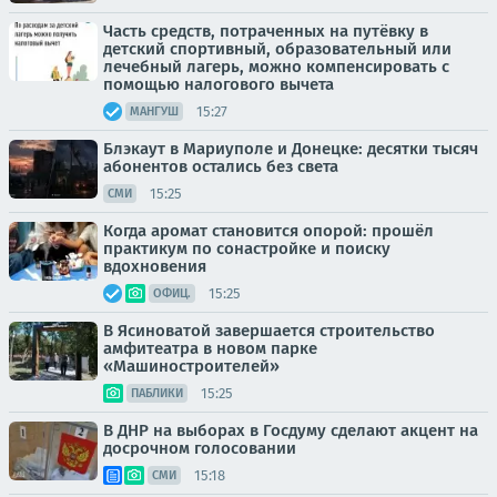
Часть средств, потраченных на путёвку в
детский спортивный, образовательный или
лечебный лагерь, можно компенсировать с
помощью налогового вычета
15:27
МАНГУШ
Блэкаут в Мариуполе и Донецке: десятки тысяч
абонентов остались без света
15:25
СМИ
Когда аромат становится опорой: прошёл
практикум по сонастройке и поиску
вдохновения
15:25
ОФИЦ.
В Ясиноватой завершается строительство
амфитеатра в новом парке
«Машиностроителей»
15:25
ПАБЛИКИ
В ДНР на выборах в Госдуму сделают акцент на
досрочном голосовании
15:18
СМИ