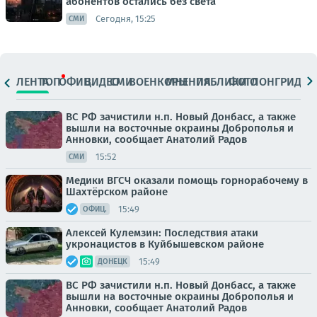
абонентов остались без света
Сегодня, 15:25
СМИ
ЛЕНТА
ТОП
ОФИЦ.
ВИДЕО
СМИ
ВОЕНКОРЫ
МНЕНИЯ
ПАБЛИКИ
ФОТО
ЛОНГРИДЫ
ВС РФ зачистили н.п. Новый Донбасс, а также
вышли на восточные окраины Доброполья и
Анновки, сообщает Анатолий Радов
15:52
СМИ
Медики ВГСЧ оказали помощь горнорабочему в
Шахтёрском районе
15:49
ОФИЦ.
Алексей Кулемзин: Последствия атаки
укронацистов в Куйбышевском районе
15:49
ДОНЕЦК
ВС РФ зачистили н.п. Новый Донбасс, а также
вышли на восточные окраины Доброполья и
Анновки, сообщает Анатолий Радов