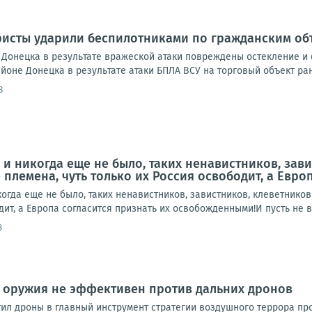
ристы ударили беспилотниками по гражданским об
Донецка в результате вражеской атаки повреждены остекление и 
йоне Донецка в результате атаки БПЛА ВСУ на торговый объект ран
3
, и никогда еще не было, таких ненавистников, зав
е племена, чуть только их Россия освободит, а Евр
икогда еще не было, таких ненавистников, завистников, клеветников
дит, а Европа согласится признать их освобожденными!И пусть не в
8
о оружия не эффективен против дальних дронов
ил дроны в главный инструмент стратегии воздушного террора про