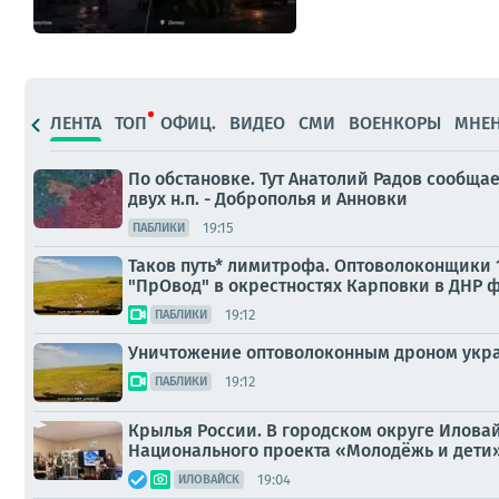
ЛЕНТА
ТОП
ОФИЦ.
ВИДЕО
СМИ
ВОЕНКОРЫ
МНЕ
По обстановке. Тут Анатолий Радов сообща
двух н.п. - Доброполья и Анновки
19:15
ПАБЛИКИ
Таков путь* лимитрофа. Оптоволоконщики 
"ПрОвод" в окрестностях Карповки в ДНР ф
19:12
ПАБЛИКИ
Уничтожение оптоволоконным дроном украи
19:12
ПАБЛИКИ
Крылья России. В городском округе Иловай
Национального проекта «Молодёжь и дети»
19:04
ИЛОВАЙСК