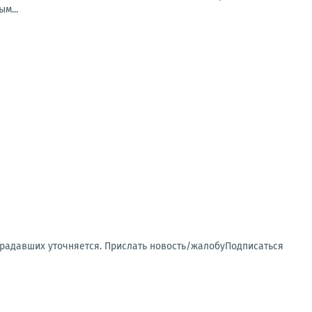
м...
традавших уточняется. Прислать новость/жалобуПодписаться