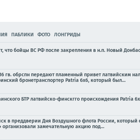
НИЯ
ПАБЛИКИ
ФОТО
ЛОНГРИДЫ
ет, что бойцы ВС РФ после закрепления в н.п. Новый Донб
16 гв. обрспн передают пламенный привет латвийским на
инский бронетранспортер Patria 6x6, который был...
нского БТР латвийско-финскгго происхождения Patria 6x
ск в преддверии Дня Воздушного флота России, который о
 организовали замечательную акцию под...