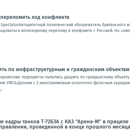
 переломить ход конфликта
SpectatorАвторитетный политический обозреватель британского из
адоваться иллюзорному перелому в конфликте с Россией. На самом
ить по инфраструктурным и гражданским объектам
краинские террористы пытались ударить по гражданскому объекту
ки УФСБ.Дроном с 3 килограммовым осколочно-фугасным зарядом ВС
7
е кадры танков Т-72Б3А с КАЗ "Арена-М" в прицеле
правлении, проведенной в конце прошлого месяц