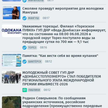
08:17
МАРИУПОЛЬ
Смоляне проведут мероприятие для молодежи
Мангуша
08:17
МАНГУШ
Уважаемые торезцы!. Филиал «Торезское
ПУВКХ» ГУП ДНР «Вода Донбасса» информирует,
что по состоянию на 08:00 06.08.2026 в
городской округ Торез поступило воды за
предыдущие сутки по 700 мм — 9,1 тыс
08:16
ТОРЕЗ
Памятка: "Как вести себя во время купания"
08:12
ШАХТЁРСК
МОЛОДЕЖНЫЙ СОВЕТ ГУП ДНР
«ДОНБАССТЕПЛОЭНЕРГО» СТАЛ ПОБЕДИТЕЛЕМ
РЕГИОНАЛЬНОГО ЭТАПА МЕЖДУНАРОДНОЙ
ПРЕМИИ #МЫВМЕСТЕ-2026
08:12
ПАБЛИКИ
Родион Северьянов: По сообщениям
украинских источников, российские
подразделения (преимущественно передовые