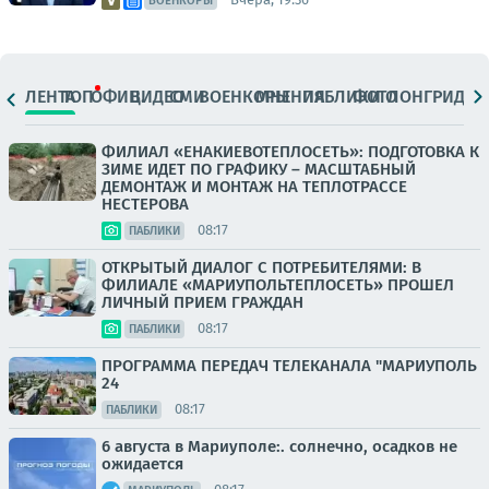
ВОЕНКОРЫ
ЛЕНТА
ТОП
ОФИЦ.
ВИДЕО
СМИ
ВОЕНКОРЫ
МНЕНИЯ
ПАБЛИКИ
ФОТО
ЛОНГРИДЫ
ФИЛИАЛ «ЕНАКИЕВОТЕПЛОСЕТЬ»: ПОДГОТОВКА К
ЗИМЕ ИДЕТ ПО ГРАФИКУ – МАСШТАБНЫЙ
ДЕМОНТАЖ И МОНТАЖ НА ТЕПЛОТРАССЕ
НЕСТЕРОВА
08:17
ПАБЛИКИ
ОТКРЫТЫЙ ДИАЛОГ С ПОТРЕБИТЕЛЯМИ: В
ФИЛИАЛЕ «МАРИУПОЛЬТЕПЛОСЕТЬ» ПРОШЕЛ
ЛИЧНЫЙ ПРИЕМ ГРАЖДАН
08:17
ПАБЛИКИ
ПРОГРАММА ПЕРЕДАЧ ТЕЛЕКАНАЛА "МАРИУПОЛЬ
24
08:17
ПАБЛИКИ
6 августа в Мариуполе:. солнечно, осадков не
ожидается