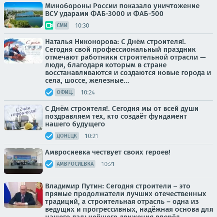
Минобороны России показало уничтожение
ВСУ ударами ФАБ-3000 и ФАБ-500
10:30
СМИ
Наталья Никонорова: С Днём строителя!.
Сегодня свой профессиональный праздник
отмечают работники строительной отрасли —
люди, благодаря которым в стране
восстанавливаются и создаются новые города и
села, шоссе, железные...
10:24
ОФИЦ.
С Днём строителя!. Сегодня мы от всей души
поздравляем тех, кто создаёт фундамент
нашего будущего
10:21
ДОНЕЦК
Амвросиевка чествует своих героев!
10:21
АМВРОСИЕВКА
Владимир Путин: Сегодня строители – это
прямые продолжатели лучших отечественных
традиций, а строительная отрасль – одна из
ведущих и прогрессивных, надёжная основа для