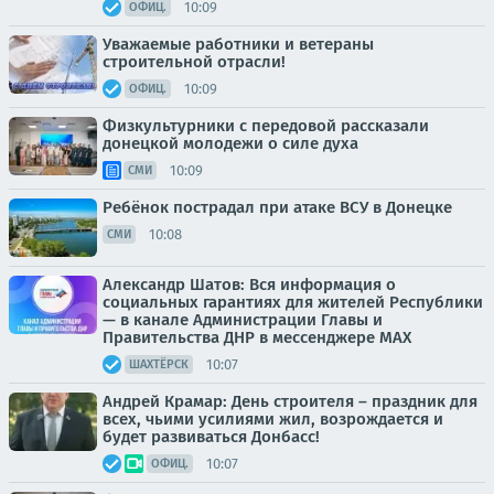
10:09
ОФИЦ.
Уважаемые работники и ветераны
строительной отрасли!
10:09
ОФИЦ.
Физкультурники с передовой рассказали
донецкой молодежи о силе духа
10:09
СМИ
Ребёнок пострадал при атаке ВСУ в Донецке
10:08
СМИ
Александр Шатов: Вся информация о
социальных гарантиях для жителей Республики
— в канале Администрации Главы и
Правительства ДНР в мессенджере MAX
10:07
ШАХТЁРСК
Андрей Крамар: День строителя – праздник для
всех, чьими усилиями жил, возрождается и
будет развиваться Донбасс!
10:07
ОФИЦ.