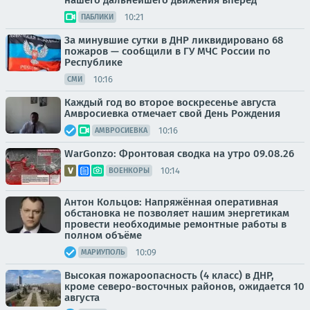
нашего дальнейшего движения вперёд
10:21
ПАБЛИКИ
За минувшие сутки в ДНР ликвидировано 68
пожаров — сообщили в ГУ МЧС России по
Республике
10:16
СМИ
Каждый год во второе воскресенье августа
Амвросиевка отмечает свой День Рождения
10:16
АМВРОСИЕВКА
WarGonzo: Фронтовая сводка на утро 09.08.26
10:14
ВОЕНКОРЫ
Антон Кольцов: Напряжённая оперативная
обстановка не позволяет нашим энергетикам
провести необходимые ремонтные работы в
полном объёме
10:09
МАРИУПОЛЬ
Высокая пожароопасность (4 класс) в ДНР,
кроме северо-восточных районов, ожидается 10
августа