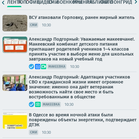
ЛЕНТА
ТОП
ОФИЦ.
ВИДЕО
СМИ
ВОЕНКОРЫ
МНЕНИЯ
ПАБЛИКИ
ФОТО
ЛОНГРИДЫ
ВСУ атаковали Горловку, ранен мирный житель
10:30
СМИ
Александр Подгорный: Уважаемые макеевчане!.
Макеевский комбинат детского питания
приглашает родителей учеников 1–4 классов
принять участие в выборе меню для школьных
завтраков на новый учебный год
10:30
МАКЕЕВКА
Александр Подгорный: Адаптация участников
СВО к гражданской жизни имеет огромное
значение: именно она даёт ветеранам
возможность найти свое место и быть
востребованными в обществе
10:30
МАКЕЕВКА
В Одессе во время ночной атаки были
повреждены объекты энергетики, подтверждает
ДТЭК
10:30
СМИ