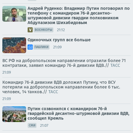
Андрей Руденко: Владимир Путин поговорил по
телефону с командиром 76-й десантно-
штурмовой дивизии гвардии полковником
Абдулазизом Шихабидовым
21:12
ВОЕНКОРЫ
Одиночных групп все больше
21:09
ПАБЛИКИ
ВС РФ на добропольском направлении отразили более 71
контратаки, заявил командир 76-й дивизии ВДВ.//
ТАСС
21:09
Командир 76-й дивизии ВДВ доложил Путину, что ВСУ
потеряли на добропольском направлении более 6 тыс.
человек, 14 танков.//
ТАСС
21:09
Путин созвонился с командиром 76-й
гвардейской десантно-штурмовой дивизии ВДВ,
сообщил Кремль
21:07
СМИ