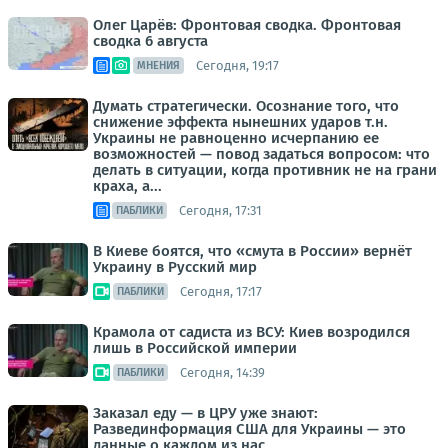
Олег Царёв: Фронтовая сводка. Фронтовая
сводка 6 августа
Сегодня, 19:17
МНЕНИЯ
Думать стратегически. Осознание того, что
снижение эффекта нынешних ударов т.н.
Украины не равноценно исчерпанию ее
возможностей — повод задаться вопросом: что
делать в ситуации, когда противник не на грани
краха, а...
Сегодня, 17:31
ПАБЛИКИ
В Киеве боятся, что «смута в России» вернёт
Украину в Русский мир
Сегодня, 17:17
ПАБЛИКИ
Крамола от садиста из ВСУ: Киев возродился
лишь в Российской империи
Сегодня, 14:39
ПАБЛИКИ
Заказал еду — в ЦРУ уже знают:
Развединформация США для Украины — это
данные о каждом из нас