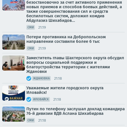
безостановочно за счет активного применения
новых приемов и способов боевых действий, а
также совершенствования сил и средств
беспилотных систем, доложил комдив
Абдулазиз Шихабидов...
21:19
СМИ
Потери противника на Добропольском
направлении составили более 6 тыс
21:19
СМИ
Заместитель главы Шахтерского округа обсудил
вопросы социальной поддержки и
благоустройства территории с жителями
Ждановки
21:18
ЖДАНОВКА
Уважаемые жители городского округа
Иловайск!
21:18
ИЛОВАЙСК
Путин по телефону заслушал доклад командира
76-й дивизии ВДВ Аслана Шихабидова
21:18
СМИ