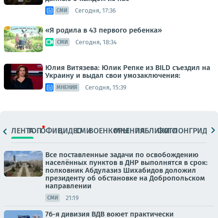
Сегодня, 17:36
СМИ
«Я родила в 43 первого ребенка»
Сегодня, 18:34
СМИ
Юлия Витязева: Юлик Репке из BILD съездил на
Украину и выдал свои умозаключения:
Сегодня, 15:39
МНЕНИЯ
ЛЕНТА
ТОП
ОФИЦ.
ВИДЕО
СМИ
ВОЕНКОРЫ
МНЕНИЯ
ПАБЛИКИ
ФОТО
ЛОНГРИДЫ
Все поставленные задачи по освобождению
населённых пунктов в ДНР выполнятся в срок:
полковник Абдулазиз Шихабидов доложил
президенту об обстановке на Добропольском
направлении
21:19
СМИ
76-я дивизия ВДВ воюет практически