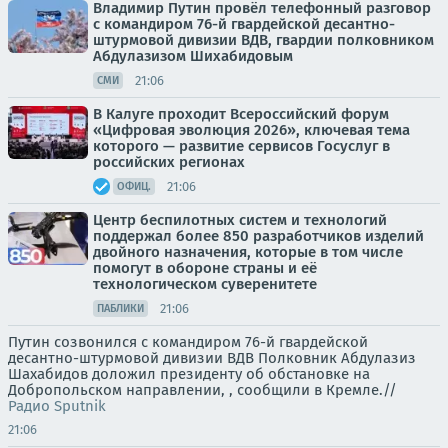
Владимир Путин провёл телефонный разговор
с командиром 76-й гвардейской десантно-
штурмовой дивизии ВДВ, гвардии полковником
Абдулазизом Шихабидовым
21:06
СМИ
В Калуге проходит Всероссийский форум
«Цифровая эволюция 2026», ключевая тема
которого — развитие сервисов Госуслуг в
российских регионах
21:06
ОФИЦ.
Центр беспилотных систем и технологий
поддержал более 850 разработчиков изделий
двойного назначения, которые в том числе
помогут в обороне страны и её
технологическом суверенитете
21:06
ПАБЛИКИ
Путин созвонился с командиром 76-й гвардейской
десантно-штурмовой дивизии ВДВ Полковник Абдулазиз
Шахабидов доложил президенту об обстановке на
Добропольском направлении, , сообщили в Кремле.//
Радио Sputnik
21:06