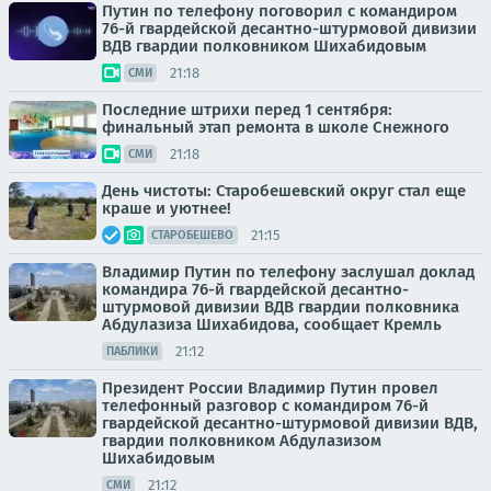
Путин по телефону поговорил с командиром
76-й гвардейской десантно-штурмовой дивизии
ВДВ гвардии полковником Шихабидовым
21:18
СМИ
Последние штрихи перед 1 сентября:
финальный этап ремонта в школе Снежного
21:18
СМИ
День чистоты: Старобешевский округ стал еще
краше и уютнее!
21:15
СТАРОБЕШЕВО
Владимир Путин по телефону заслушал доклад
командира 76-й гвардейской десантно-
штурмовой дивизии ВДВ гвардии полковника
Абдулазиза Шихабидова, сообщает Кремль
21:12
ПАБЛИКИ
Президент России Владимир Путин провел
телефонный разговор с командиром 76-й
гвардейской десантно-штурмовой дивизии ВДВ,
гвардии полковником Абдулазизом
Шихабидовым
21:12
СМИ