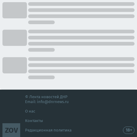
© Лента новостей ДНР
Email:
info@dnrnews.ru
О нас
Контакты
ZOV
18+
Редакционная политика