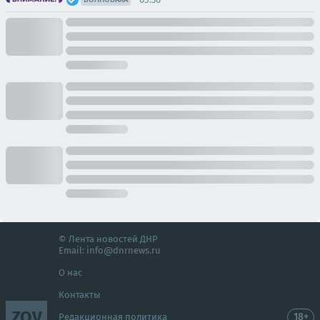
© Лента новостей ДНР
Email:
info@dnrnews.ru
О нас
Контакты
ZOV
18+
Редакционная политика