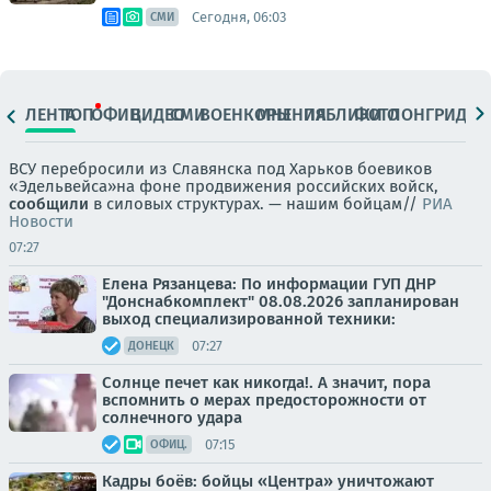
Сегодня, 06:03
СМИ
ЛЕНТА
ТОП
ОФИЦ.
ВИДЕО
СМИ
ВОЕНКОРЫ
МНЕНИЯ
ПАБЛИКИ
ФОТО
ЛОНГРИДЫ
ВСУ перебросили из Славянска под Харьков боевиков
«Эдельвейса»на фоне продвижения российских войск,
сообщили
в силовых структурах. — нашим бойцам//
РИА
Новости
07:27
Елена Рязанцева: По информации ГУП ДНР
"Донснабкомплект" 08.08.2026 запланирован
выход специализированной техники:
07:27
ДОНЕЦК
Солнце печет как никогда!. А значит, пора
вспомнить о мерах предосторожности от
солнечного удара
07:15
ОФИЦ.
Кадры боёв: бойцы «Центра» уничтожают