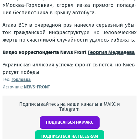
«Москва-Гор­лов­ка», сго­рел из-за пря­мо­го попа­да­
ния бес­пи­лот­ни­ка в кры­шу авто­бу­са.
Ата­ка ВСУ в оче­ред­ной раз нанес­ла серьез­ный убы­
ток граж­дан­ской инфра­струк­ту­ре, но чело­ве­че­ских
жертв по счаст­ли­вой слу­чай­но­сти уда­лось избе­жать.
Видео кор­ре­спон­ден­та News Front
Геор­гия Мед­ве­де­ва
Укра­ин­ская иллю­зия успе­ха: фронт сыпет­ся, но Киев
рису­ет побе­ды
Гео:
Горловка
Источник:
NEWS-FRONT
Подписывайтесь на наши каналы в МАКС и
Telegram
ПОДПИСАТЬСЯ НА МАКС
ПОДПИСАТЬСЯ НА TELEGRAM