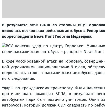
В резуль­та­те атак БПЛА со сто­ро­ны ВСУ Гор­лов­ка
лиши­лась несколь­ких рей­со­вых авто­бу­сов. Репор­таж
кор­ре­спон­ден­та News Front Геор­гия Мед­ве­де­ва.
В ходе мас­си­ро­ван­ной ата­ки на Гор­лов­ку, совер­шен­
ной укра­ин­ски­ми наци­о­на­ли­ста­ми 9 июля, обстре­лу
под­верг­лась сто­ян­ка пас­са­жир­ских авто­бу­сов даль­
не­го сле­до­ва­ния.
Уда­ры по граж­дан­ско­му транс­пор­ту были нане­се­ны
про­тив­ни­ком с помо­щью БПЛА, в резуль­та­те чего
авто­бус­ный парк был частич­но уни­что­жен. Один из
авто­бу­сов, кото­рый дол­жен был сле­до­вать по рей­су