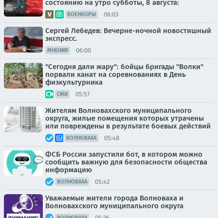
состоянию на утро субботы, 8 августа:
06:03
ВОЕНКОРЫ
Сергей Лебедев: Вечерне-ночной новостишный
экспресс.
06:00
МНЕНИЯ
"Сегодня дали жару": бойцы бригады "Волки"
порвали канат на соревнованиях в День
физкультурника
05:57
СМИ
Жителям Волновахского муниципального
округа, жилые помещения которых утрачены
или повреждены в результате боевых действий
05:48
ВОЛНОВАХА
ФСБ России запустили бот, в котором можно
сообщить важную для безопасности общества
информацию
05:42
ВОЛНОВАХА
Уважаемые жители города Волноваха и
Волновахского муниципального округа
05:36
ВОЛНОВАХА