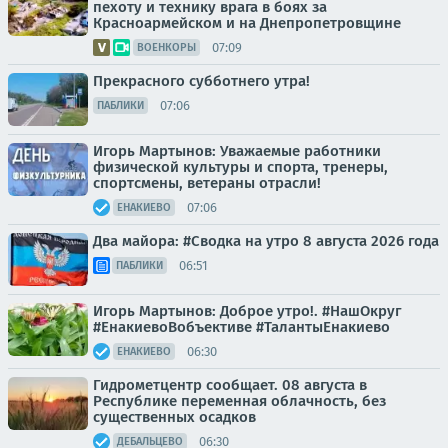
пехоту и технику врага в боях за
Красноармейском и на Днепропетровщине
07:09
ВОЕНКОРЫ
Прекрасного субботнего утра!
07:06
ПАБЛИКИ
Игорь Мартынов: Уважаемые работники
физической культуры и спорта, тренеры,
спортсмены, ветераны отрасли!
07:06
ЕНАКИЕВО
Два майора: #Сводка на утро 8 августа 2026 года
06:51
ПАБЛИКИ
Игорь Мартынов: Доброе утро!. #НашОкруг
#ЕнакиевоВобъективе #ТалантыЕнакиево
06:30
ЕНАКИЕВО
Гидрометцентр сообщает. 08 августа в
Республике переменная облачность, без
существенных осадков
06:30
ДЕБАЛЬЦЕВО