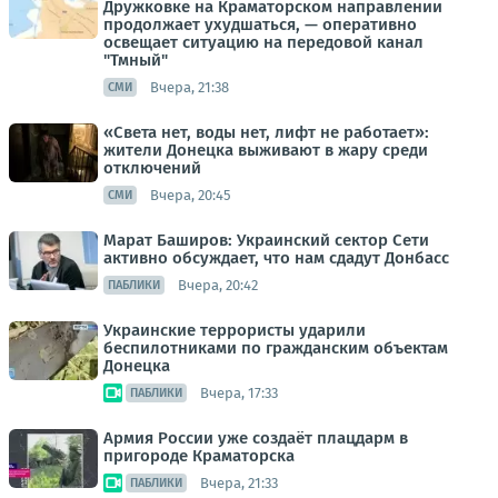
Дружковке на Краматорском направлении
продолжает ухудшаться, — оперативно
освещает ситуацию на передовой канал
"Тмный"
Вчера, 21:38
СМИ
«Света нет, воды нет, лифт не работает»:
жители Донецка выживают в жару среди
отключений
Вчера, 20:45
СМИ
Марат Баширов: Украинский сектор Сети
активно обсуждает, что нам сдадут Донбасс
Вчера, 20:42
ПАБЛИКИ
Украинские террористы ударили
беспилотниками по гражданским объектам
Донецка
Вчера, 17:33
ПАБЛИКИ
Армия России уже создаёт плацдарм в
пригороде Краматорска
Вчера, 21:33
ПАБЛИКИ