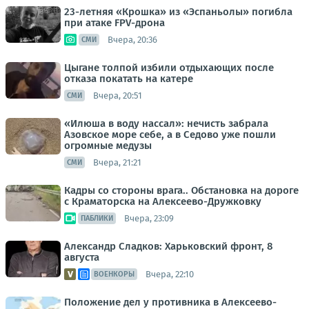
23-летняя «Крошка» из «Эспаньолы» погибла
при атаке FPV-дрона
Вчера, 20:36
СМИ
Цыгане толпой избили отдыхающих после
отказа покатать на катере
Вчера, 20:51
СМИ
«Илюша в воду нассал»: нечисть забрала
Азовское море себе, а в Седово уже пошли
огромные медузы
Вчера, 21:21
СМИ
Кадры со стороны врага.. Обстановка на дороге
с Краматорска на Алексеево-Дружковку
Вчера, 23:09
ПАБЛИКИ
Александр Сладков: Харьковский фронт, 8
августа
Вчера, 22:10
ВОЕНКОРЫ
Положение дел у противника в Алексеево-