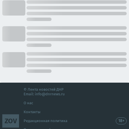
© Лента новостей ДНР
Email:
info@dnrnews.ru
О нас
Контакты
ZOV
18+
Редакционная политика