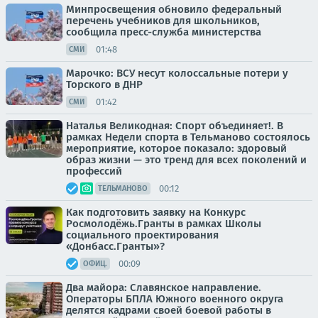
Минпросвещения обновило федеральный
перечень учебников для школьников,
сообщила пресс-служба министерства
01:48
СМИ
Марочко: ВСУ несут колоссальные потери у
Торского в ДНР
01:42
СМИ
Наталья Великодная: Спорт объединяет!. В
рамках Недели спорта в Тельманово состоялось
мероприятие, которое показало: здоровый
образ жизни — это тренд для всех поколений и
профессий
00:12
ТЕЛЬМАНОВО
Как подготовить заявку на Конкурс
Росмолодёжь.Гранты в рамках Школы
социального проектирования
«Донбасс.Гранты»?
00:09
ОФИЦ.
Два майора: Славянское направление.
Операторы БПЛА Южного военного округа
делятся кадрами своей боевой работы в