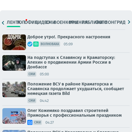
ЛЕНТА
ТОП
ОФИЦ.
ВИДЕО
СМИ
ВОЕНКОРЫ
МНЕНИЯ
ПАБЛИКИ
ФОТО
ЛОНГРИДЫ
Доброе утро!. Прекрасного настроения
05:09
ВОЛНОВАХА
На подступах к Славянску и Краматорску:
Алехин о продвижении Армии России в
Донбассе
05:00
СМИ
Положение ВСУ в районе Краматорска и
Славянска продолжает ухудшаться, сообщает
немецкая газета Bild
04:42
СМИ
Олег Кожемяко поздравил строителей
Приморья с профессиональным праздником
04:27
СМИ