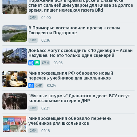
Поражение ВСУ в Краматорске и Славянске
станет сильнейшим ударом для Киева за долгое
время, пишет немецкая газета Bild
04:00
СМИ
В Приморье восстановили проезд к селам
Гвоздево и Подгорное
03:36
СМИ
Донбасс могут освободить к 10 декабря – Аслан
Нахушев. Но это только один сценарий
03:06
СМИ
Минпросвещения РФ обновило новый
перечень учебников для школьников
02:24
СМИ
"Мясные штурмы" Драпатого в деле: ВСУ несут
колоссальные потери в ДНР
02:21
СМИ
Минпросвещения обновило перечень
учебников для школьников
02:18
СМИ