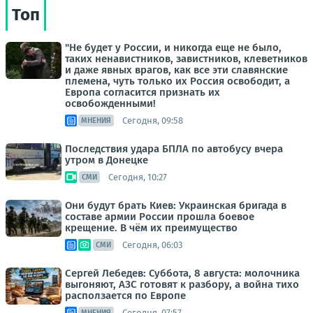
Топ
"Не будет у России, и никогда еще не было,
таких ненавистников, завистников, клеветников
и даже явных врагов, как все эти славянские
племена, чуть только их Россия освободит, а
Европа согласится признать их
освобожденными!
Сегодня, 09:58
МНЕНИЯ
Последствия удара БПЛА по автобусу вчера
утром в Донецке
Сегодня, 10:27
СМИ
Они будут брать Киев: Украинская бригада в
составе армии России прошла боевое
крещение. В чём их преимущество
Сегодня, 06:03
СМИ
Сергей Лебедев: Суббота, 8 августа: молочника
выгоняют, АЗС готовят к разбору, а война тихо
расползается по Европе
Сегодня, 07:57
МНЕНИЯ