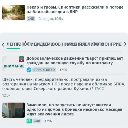
Пекло и грозы. Синоптики рассказали о погоде
на ближайшие дни в ДНР
Сегодня, 10:54
СМИ
ЛЕНТА
ТОП
ОФИЦ.
ВИДЕО
СМИ
ВОЕНКОРЫ
МНЕНИЯ
ПАБЛИКИ
ФОТО
ЛОНГРИДЫ
Добровольческое движение "Барс" приглашает
граждан на военную службу по контракту
12:07
СТАРОБЕШЕВО
Шесть человек, предварительно, пострадали из-за
возгорания на Ильском НПЗ после падения обломков БПЛА,
сообщил глава Северского района Кубани.//
ТАСС
12:07
Заменили, но запустить не могут: жители
одного из домов в Донецке несколько месяцев
ждут включения лифта
12:07
СМИ