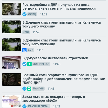
Росгвардейцы в ДНР получают из дома
региональные газеты и письма поддержки
11:52
ОФИЦ.
В Донецке спасатели вытащили из Кальмиуса
тонущего мужчину
11:52
СМИ
В Донецке спасатели вытащили из Кальмиуса
тонущего мужчину
11:51
СМИ
В Докучаевске чествовали строителей
11:48
ДОКУЧАЕВСК
Военный комиссариат Мангушского МО ДНР
ведёт набор в добровольческое формирование
"БАРС-ДНР"
11:48
МАНГУШ
Заказ льготных лекарств — теперь в
мессенджере «МАХ»
11:45
КРАСНЫЙ ЛИМАН