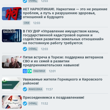
12:03
ОФИЦ.
НЕТ НАРКОТИКАМ!. Наркотики — это не решение
проблем, а путь к разрушению здоровья,
отношений и будущего
12:03
СМИ
В ГКУ ДНР «Управление имуществом казны,
государственной кадастровой оценки и
содействия развитию земельных отношений»
на постоянную работу требуются:
12:03
ОФИЦ.
Пятая встреча в Торезе: поддержка ветеранов
СВО и их семей в развитии
предпринимательских навыков!
12:01
ПАБЛИКИ
Уважаемые жители Горняцкого и Кировского
районов!
11:57
МАКЕЕВКА
Присоединяемся к поздравлениям!
11:52
ОФИЦ.