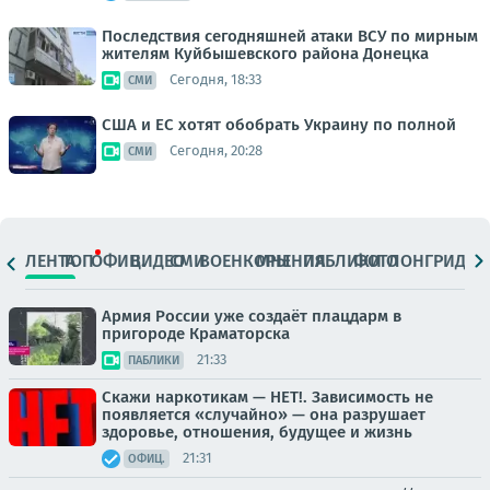
Последствия сегодняшней атаки ВСУ по мирным
жителям Куйбышевского района Донецка
Сегодня, 18:33
СМИ
США и ЕС хотят обобрать Украину по полной
Сегодня, 20:28
СМИ
ЛЕНТА
ТОП
ОФИЦ.
ВИДЕО
СМИ
ВОЕНКОРЫ
МНЕНИЯ
ПАБЛИКИ
ФОТО
ЛОНГРИДЫ
Армия России уже создаёт плацдарм в
пригороде Краматорска
21:33
ПАБЛИКИ
Скажи наркотикам — НЕТ!. Зависимость не
появляется «случайно» — она разрушает
здоровье, отношения, будущее и жизнь
21:31
ОФИЦ.