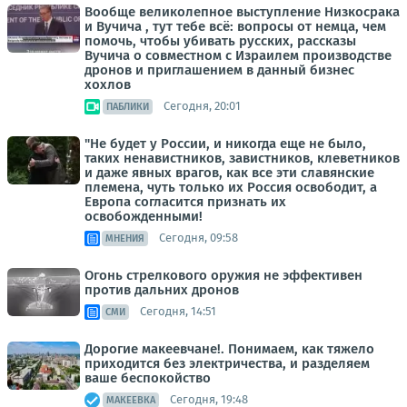
Вообще великолепное выступление Низкосрака
и Вучича , тут тебе всё: вопросы от немца, чем
помочь, чтобы убивать русских, рассказы
Вучича о совместном с Израилем производстве
дронов и приглашением в данный бизнес
хохлов
Сегодня, 20:01
ПАБЛИКИ
"Не будет у России, и никогда еще не было,
таких ненавистников, завистников, клеветников
и даже явных врагов, как все эти славянские
племена, чуть только их Россия освободит, а
Европа согласится признать их
освобожденными!
Сегодня, 09:58
МНЕНИЯ
Огонь стрелкового оружия не эффективен
против дальних дронов
Сегодня, 14:51
СМИ
Дорогие макеевчане!. Понимаем, как тяжело
приходится без электричества, и разделяем
ваше беспокойство
Сегодня, 19:48
МАКЕЕВКА