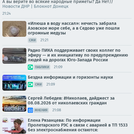
А вы верите во всякие народные приметы? Да Нет//
Новости ДНР | Блокнот Донецк
21:24
«Илюша в воду нассал»: нечисть забрала
Азовское море себе, а в Седово уже пошли
огромные медузы
21:21
СМИ
Радио ПИКА поддерживает своих коллег по
эфиру — и их инициативу по предупреждению
людей на дорогах Юго-Запада России
21:09
ПАБЛИКИ
Бездна информации и горизонты науки
21:09
СМИ
Сергей Лебедев: #Николаев, дайджест за
08.08.2026 от николаевских граждан
21:08
МНЕНИЯ
Елена Рязанцева: По информации
Пролетарского РЭС в связи с аварией в ТП 1533
без электроснабжения остаются: