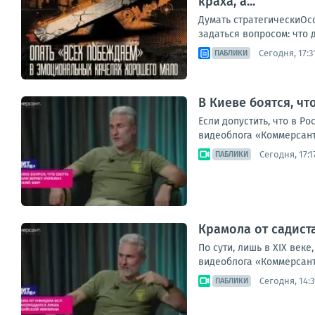
краха, а...
Думать стратегическиОс
задаться вопросом: что д
Сегодня, 17:3
ПАБЛИКИ
В Киеве боятся, чт
Если допустить, что в Р
видеоблога «Коммерсант
Сегодня, 17:1
ПАБЛИКИ
Крамола от садист
По сути, лишь в XIX век
видеоблога «Коммерсант
Сегодня, 14:3
ПАБЛИКИ