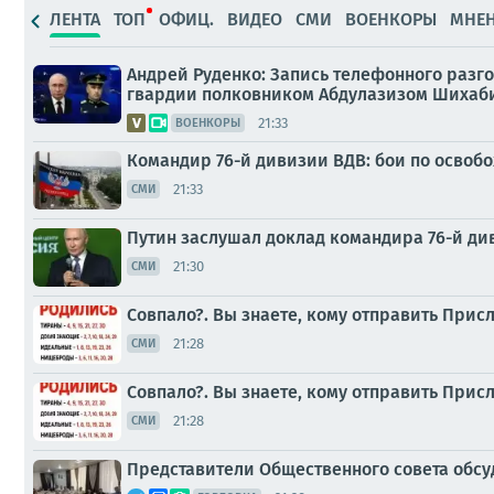
ЛЕНТА
ТОП
ОФИЦ.
ВИДЕО
СМИ
ВОЕНКОРЫ
МНЕ
Андрей Руденко: Запись телефонного раз
гвардии полковником Абдулазизом Шиха
21:33
ВОЕНКОРЫ
Командир 76-й дивизии ВДВ: бои по освоб
21:33
СМИ
Путин заслушал доклад командира 76-й ди
21:30
СМИ
Совпало?. Вы знаете, кому отправить Прис
21:28
СМИ
Совпало?. Вы знаете, кому отправить Прис
21:28
СМИ
Представители Общественного совета обсу