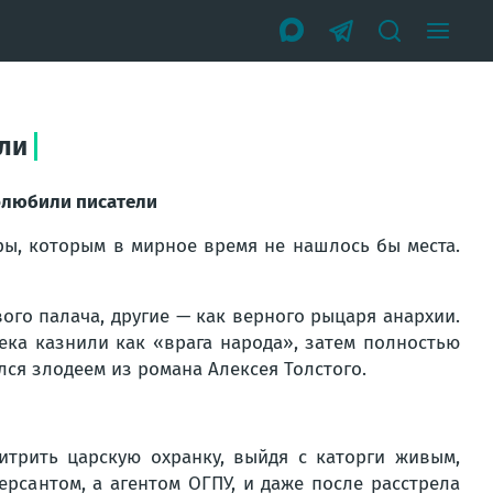
ели
полюбили писатели
ы, которым в мирное время не нашлось бы места.
вого палача, другие — как верного рыцаря анархии.
века казнили как «врага народа», затем полностью
лся злодеем из романа Алексея Толстого.
трить царскую охранку, выйдя с каторги живым,
рсантом, а агентом ОГПУ, и даже после расстрела