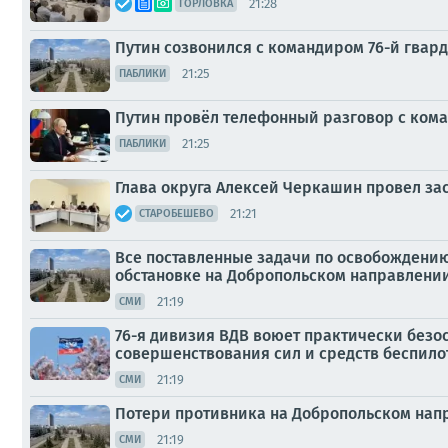
21:28
ГОРЛОВКА
Путин созвонился с командиром 76-й гвар
21:25
ПАБЛИКИ
Путин провёл телефонный разговор с ком
21:25
ПАБЛИКИ
Глава округа Алексей Черкашин провел з
21:21
СТАРОБЕШЕВО
Все поставленные задачи по освобождению
обстановке на Добропольском направлени
21:19
СМИ
76-я дивизия ВДВ воюет практически безос
совершенствования сил и средств беспило
21:19
СМИ
Потери противника на Добропольском напр
21:19
СМИ