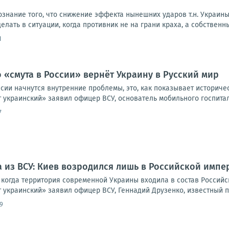
ознание того, что снижение эффекта нынешних ударов т.н. Украи
елать в ситуации, когда противник не на грани краха, а собственны
1
о «смута в России» вернёт Украину в Русский мир
оссии начнутся внутренние проблемы, это, как показывает историче
 украинский» заявил офицер ВСУ, основатель мобильного госпитал
7
а из ВСУ: Киев возродился лишь в Российской импе
е, когда территория современной Украины входила в состав Россий
 украинский» заявил офицер ВСУ, Геннадий Друзенко, известный п
9