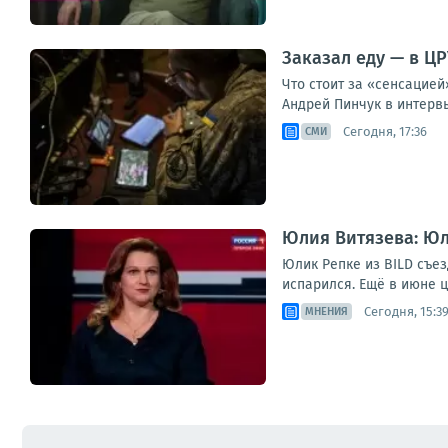
Заказал еду — в Ц
Что стоит за «сенсацие
Андрей Пинчук в интервь
Сегодня, 17:36
СМИ
Юлия Витязева: Юл
Юлик Репке из BILD съе
испарился. Ещё в июне ц
Сегодня, 15:3
МНЕНИЯ