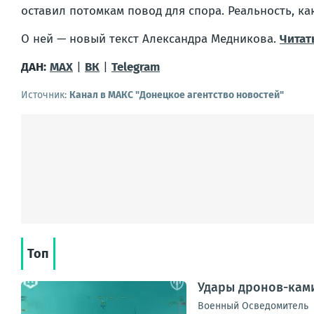
оставил потомкам повод для спора. Реальность, ка
О ней — новый текст Александра Медникова.
Читат
ДАН:
MAX
|
ВК
|
Telegram
Источник:
Канал в МАКС "Донецкое агентство новостей"
Топ
Удары дронов-ками
Военный Осведомитель