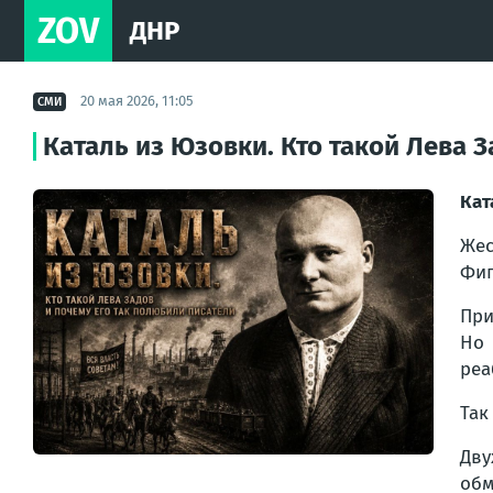
ZOV
ДНР
20 мая 2026, 11:05
СМИ
Каталь из Юзовки. Кто такой Лева 
Кат
Жес
Фиг
При
Но 
реа
Так
Дву
обм