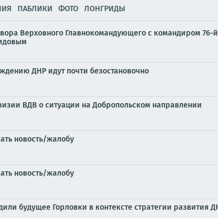
НИЯ
ПАБЛИКИ
ФОТО
ЛОНГРИДЫ
говора Верховного Главнокомандующего с командиром 76-
бидовым
ождению ДНР идут почти безостановочно
визии ВДВ о ситуации на Добропольском направлении
лать новость/жалобу
лать новость/жалобу
дили будущее Горловки в контексте стратегии развития Д