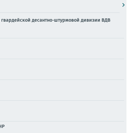
й гвардейской десантно-штурмовой дивизии ВДВ
НР