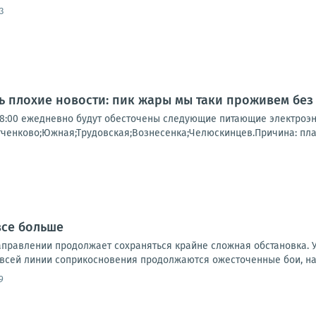
3
нь плохие новости: пик жары мы таки проживем без
о 18:00 ежедневно будут обесточены следующие питающие электроэ
тченково;Южная;Трудовская;Вознесенка;Челюскинцев.Причина: пл
все больше
правлении продолжает сохраняться крайне сложная обстановка. 
 всей линии соприкосновения продолжаются ожесточенные бои, на 
9