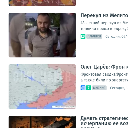
Перекуп из Мелито
43-летний перекуп из М
топливо прямо в еврокуб
Сегодня, 09:1
ПАБЛИКИ
Олег Царёв: Фронт
Фронтовая сводкаФронто
а также били по энергет
Сегодня, 1
МНЕНИЯ
Думать стратегиче
исчерпанию ее воз