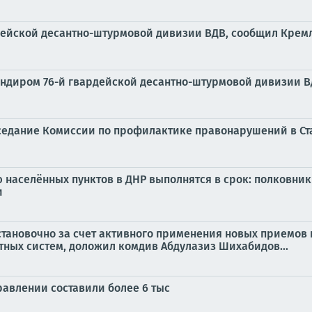
дейской десантно-штурмовой дивизии ВДВ, сообщил Крем
андиром 76-й гвардейской десантно-штурмовой дивизии В
аседание Комиссии по профилактике правонарушений в С
 населённых пунктов в ДНР выполнятся в срок: полковни
и
тановочно за счет активного применения новых приемов 
тных систем, доложил комдив Абдулазиз Шихабидов...
авлении составили более 6 тыс