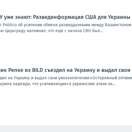
РУ уже знают: Развединформация США для Украины 
й» Politico об усилении обмена разведданными между Вашингтоном
ю Царьграду напомнил, что ещё с начала СВО был...
ик Репке из BILD съездил на Украину и выдал свои
здил на Украину и выдал свои умозаключения:«Осторожный оптимиз
арила надежда, что усиливающиеся украинские атаки на...
9