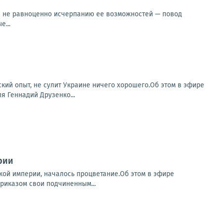
ны не равноценно исчерпанию ее возможностей — повод
е...
ский опыт, не сулит Украине ничего хорошего.Об этом в эфире
я Геннадий Друзенко...
рии
ской империи, началось процветание.Об этом в эфире
риказом свои подчиненным...