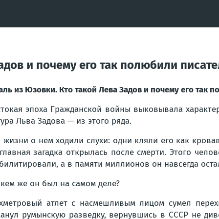
Задов и почему его так полюбили писат
аль из Юзовки. Кто такой Лева Задов и почему его так 
токая эпоха Гражданской войны выковывала характер
ура Льва Задова — из этого ряда.
 жизни о нем ходили слухи: одни кляли его как крова
главная загадка открылась после смерти. Этого чело
билитировали, а в памяти миллионов он навсегда оста
 кем же он был на самом деле?
хметровый атлет с насмешливым лицом сумел перехи
анул румынскую разведку, вернувшись в СССР не диве