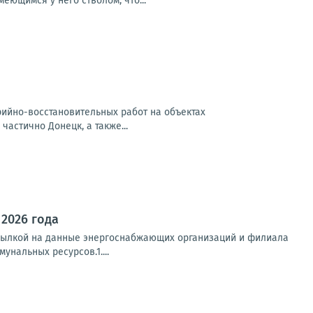
еющимся у него стволом, что...
арийно-восстановительных работ на объектах
частично Донецк, а также...
 2026 года
ссылкой на данные энергоснабжающих организаций и филиала
нальных ресурсов.1....