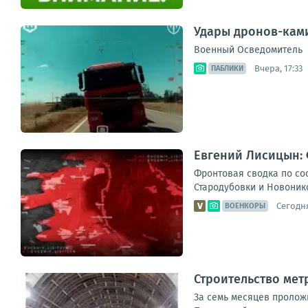
Удары дронов-ками
Военный Осведомитель
Вчера, 17:33
ПАБЛИКИ
Евгений Лисицын: 
Фронтовая сводка по сос
Стародубовки и Новонико
Сегодня
ВОЕНКОРЫ
Строительство мет
За семь месяцев пролож