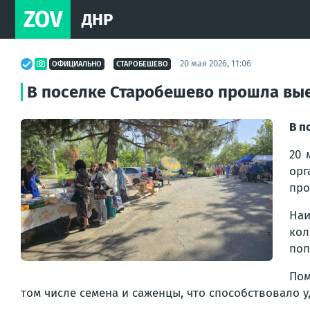
ZOV
ДНР
20 мая 2026, 11:06
ОФИЦИАЛЬНО
СТАРОБЕШЕВО
В поселке Старобешево прошла вые
В п
20 
орг
про
Наи
ко
поп
Пом
том числе семена и саженцы, что способствовало