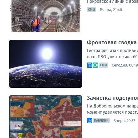
Покровской линии с воз
Вчера, 21:46
СМИ
Фронтовая сводка з
География атак противни
ночь ПВО уничтожила 605
Сегодня, 00:19
СМИ
Зачистка подступо
На Добропольском напра
момент уделяется подст
Вчера, 20:37
ПАБЛИКИ