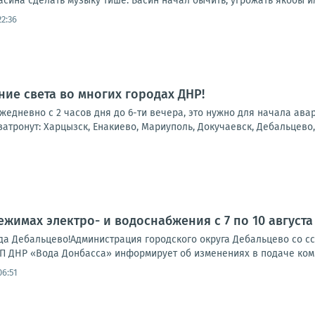
ина сделать музыку тише. Басин начал бычить, угрожать якобы им
22:36
ие света во многих городах ДНР!
 ежедневно с 2 часов дня до 6-ти вечера, это нужно для начала ав
атронут: Харцызск, Енакиево, Мариуполь, Докучаевск, Дебальцево, 
жимах электро- и водоснабжения с 7 по 10 августа
а Дебальцево!Администрация городского округа Дебальцево со 
П ДНР «Вода Донбасса» информирует об изменениях в подаче комму
06:51