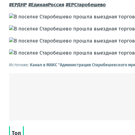
#ЕРДНР
#ЕдинаяРоссия
#ЕРСтаробешево
Источник:
Канал в МАКС "Администрация Старобешевского мун
Топ