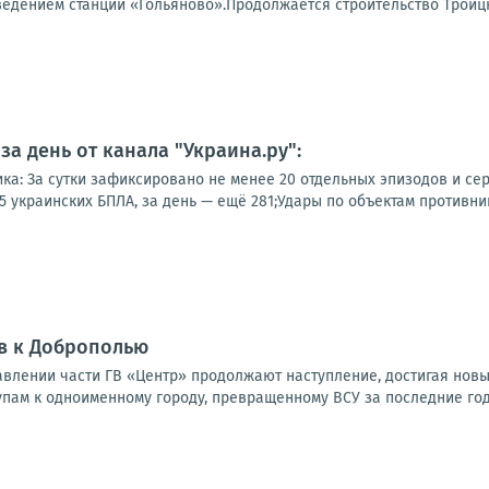
ведением станции «Гольяново».Продолжается строительство Троицк
а день от канала "Украина.ру":
ка: За сутки зафиксировано не менее 20 отдельных эпизодов и сер
 украинских БПЛА, за день — ещё 281;Удары по объектам противника
в к Доброполью
влении части ГВ «Центр» продолжают наступление, достигая новы
упам к одноименному городу, превращенному ВСУ за последние годы