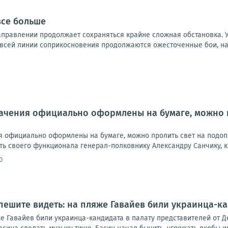
все больше
правлении продолжает сохраняться крайне сложная обстановка. 
 всей линии соприкосновения продолжаются ожесточенные бои, на 
начения официально оформлены на бумаге, можно 
ия официально оформлены на бумаге, можно пролить свет на подоп
ь своего функционала генерал-полковнику Александру Санчику, ко
0
пешите видеть: на пляже Гавайев били украинца-ка
е Гавайев били украинца-кандидата в палату представителей от Д