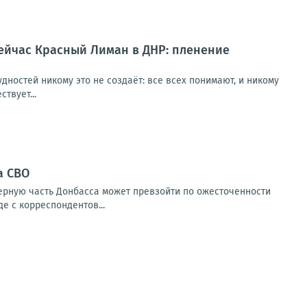
ейчас Красный Лиман в ДНР: пленение
дностей никому это не создаёт: все всех понимают, и никому
твует...
а СВО
верную часть Донбасса может превзойти по ожесточенности
е с корреспондентов...