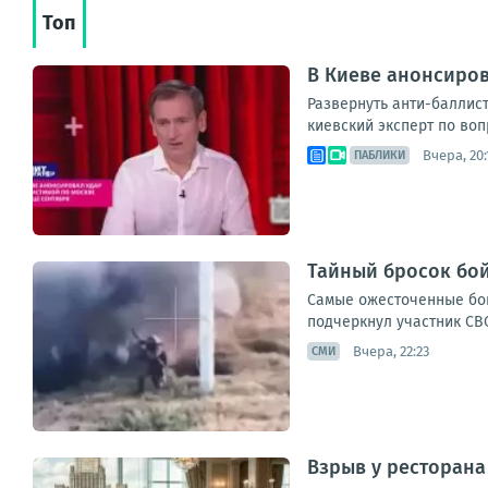
Топ
В Киеве анонсиров
Развернуть анти-баллис
киевский эксперт по воп
Вчера, 20:
ПАБЛИКИ
Тайный бросок бой
Самые ожесточенные бои
подчеркнул участник СВО
Вчера, 22:23
СМИ
Взрыв у ресторана