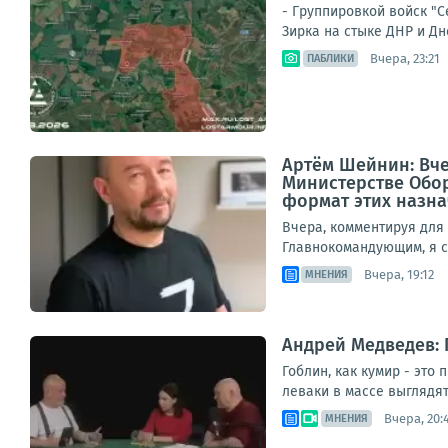
- Группировкой войск "
Зирка на стыке ДНР и Дн
Вчера, 23:21
ПАБЛИКИ
Артём Шейнин: Вч
Министерстве Обор
формат этих назнач
Вчера, комментируя дл
Главнокомандующим, я ср
Вчера, 19:12
МНЕНИЯ
Андрей Медведев: Г
Гоблин, как кумир - это
леваки в массе выглядят
Вчера, 20:
МНЕНИЯ