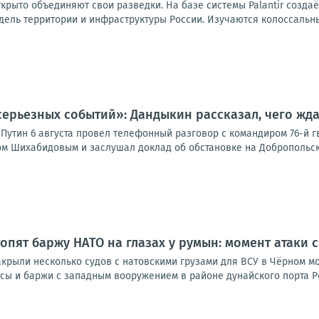
ткрыто объединяют свои разведки. На базе системы Palantir созд
ель территории и инфраструктуры России. Изучаются колоссальны
серьезных событий»: Дандыкин рассказал, чего жд
Путин 6 августа провел телефонный разговор с командиром 76-й 
м Шихабидовым и заслушал доклад об обстановке на Добропольско
опят баржу НАТО на глазах у румын: момент атаки с
акрыли несколько судов с натовскими грузами для ВСУ в Чёрном м
сы и баржи с западным вооружением в районе дунайского порта Рен