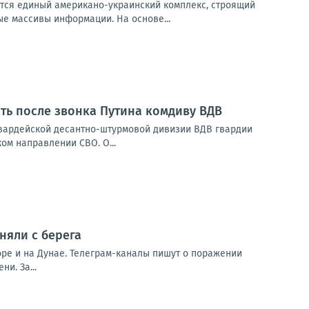
аётся единый американо-украинский комплекс, строящий
е массивы информации. На основе...
ать после звонка Путина комдиву ВДВ
гвардейской десантно-штурмовой дивизии ВДВ гвардии
м направлении СВО. О...
няли с берега
оре и на Дунае. Телеграм-каналы пишут о поражении
и. За...