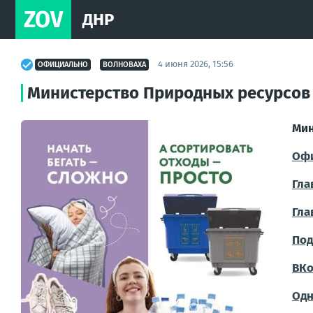
ZOV
ДНР
4 июня 2026, 15:56
ОФИЦИАЛЬНО
ВОЛНОВАХА
Министерство Природных ресурсов
Мин
Офи
Гла
Гла
Под
ВКо
Одн