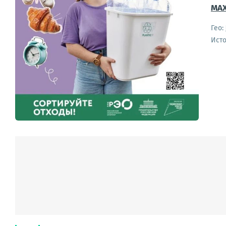
MAX
Гео:
Ист