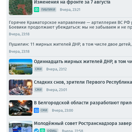
Изменения на фронте за 7 августа
Вчера, 23:21
ПАБЛИКИ
Горячее Краматорское направление — артиллерия ВС РФ р
Боевики продолжают убеждаться: мы не забываем и не п
Вчера, 23:18
Пушилин: 11 мирных жителей ДНР, в том числе двое детей
Вчера, 23:18
Одиннадцать мирных жителей ДНР, в том чи
Вчера, 23:12
СМИ
Сладких снов, зрители Первого Республика
Вчера, 23:01
СМИ
В Белгородской области разработают прило
Вчера, 23:00
СМИ
Молодёжный совет Ространснадзора завер
Вчера, 22:58
ОФИЦ.