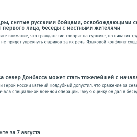
дры, снятые русскими бойцами, освобождающими с
т первого лица, беседы с местными жителями
ите внимание, что гражданские говорят на суржике, но никаких тру
 не придёт упрекнуть стариков за их речь. Языковой конфликт сущес
за север Донбасса может стать тяжелейшей с начал
и Герой России Евгений Поддубный допустил, что сражение за се
чала специальной военной операции. Такую оценку он дал в бесед
те за 7 августа