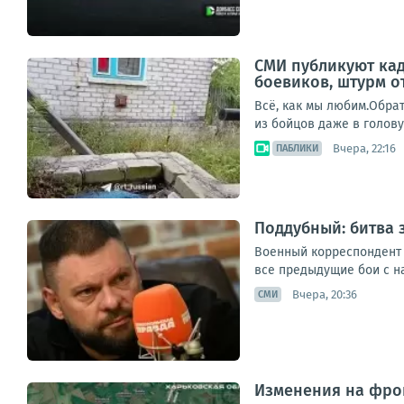
СМИ публикуют ка
боевиков, штурм о
Всё, как мы любим.Обрат
из бойцов даже в голову
Вчера, 22:16
ПАБЛИКИ
Поддубный: битва 
Военный корреспондент 
все предыдущие бои с на
Вчера, 20:36
СМИ
Изменения на фрон