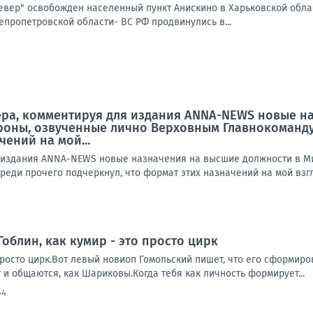
Север" освобожден населенный пункт Анискино в Харьковской обла
епропетровской области- ВС РФ продвинулись в...
ера, комментируя для издания ANNA-NEWS новые н
оны, озвученные лично Верховным Главнокоманду
ений на мой...
я издания ANNA-NEWS новые назначения на высшие должности в М
еди прочего подчеркнул, что формат этих назначений на мой взгл
облин, как кумир - это просто цирк
 просто цирк.Вот левый новиоп Гомольский пишет, что его сформир
 и общаются, как Шариковы.Когда тебя как личность формирует...
44