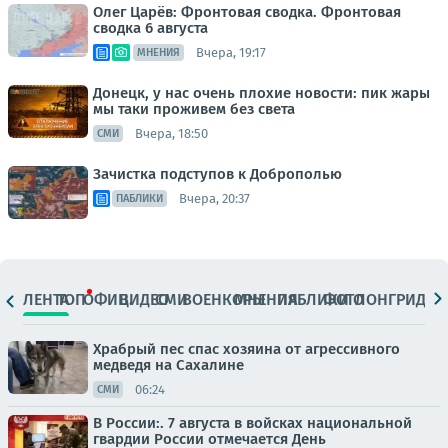
Олег Царёв: Фронтовая сводка. Фронтовая
сводка 6 августа
Вчера, 19:17
МНЕНИЯ
Донецк, у нас очень плохие новости: пик жары
мы таки проживем без света
Вчера, 18:50
СМИ
Зачистка подступов к Доброполью
Вчера, 20:37
ПАБЛИКИ
ЛЕНТА
ТОП
ОФИЦ.
ВИДЕО
СМИ
ВОЕНКОРЫ
МНЕНИЯ
ПАБЛИКИ
ФОТО
ЛОНГРИДЫ
Храбрый пес спас хозяина от агрессивного
медведя на Сахалине
06:24
СМИ
В России:. 7 августа в войсках национальной
гвардии России отмечается День