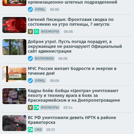
организационно-штатных подразделений
06:06
ОФИЦ.
Евгений Лисицын: Фронтовая сводка по
состоянию на утро пятницы, 7 августа:
06:06
ВОЕНКОРЫ
Доброе утро!. Пусть погода порадует, а
окружающие не разочаруют! Официальный
сайт администрации
06:06
ВОЛНОВАХА
МЧС России желает бодрости и энергии в
течение дня!
06:06
ОФИЦ.
Кадры боёв: бойцы «Центра» уничтожают
пехоту и технику врага в боях за
Красноармейском и на Днепропетровщине
05:54
ВОЕНКОРЫ
ВС РФ уничтожили девять НРТК в районе
Краматорска
05:51
СМИ