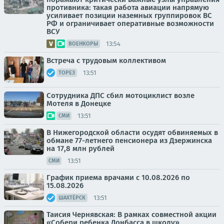
противника: такая работа авиации напрямую
усиливает позиции наземных группировок ВС
РФ и ограничивает оперативные возможности
ВСУ
13:54
ВОЕНКОРЫ
Встреча с трудовым коллективом
13:51
ТОРЕЗ
Сотрудника ДПС сбил мотоциклист возле
Мотеля в Донецке
13:51
СМИ
В Нижегородской области осудят обвиняемых в
обмане 77-летнего пенсионера из Дзержинска
на 17,8 млн рублей
13:51
СМИ
График приема врачами с 10.08.2026 по
15.08.2026
13:51
ШАХТЁРСК
Таисия Чернявская: В рамках совместной акции
«Собери ребенка Донбасса в школу»,