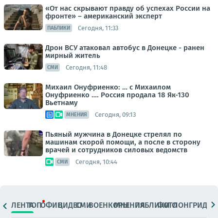
«От нас скрывают правду об успехах России на
фронте» – американский эксперт
Сегодня, 11:33
ПАБЛИКИ
Дрон ВСУ атаковал автобус в Донецке - ранен
мирный житель
Сегодня, 11:48
СМИ
Михаил Онуфриенко: … с Михаилом
Онуфриенко …. Россия продала 18 Як-130
Вьетнаму
Сегодня, 09:13
МНЕНИЯ
Пьяный мужчина в Донецке стрелял по
машинам скорой помощи, а после в сторону
врачей и сотрудников силовых ведомств
Сегодня, 10:44
СМИ
ЛЕНТА
ТОП
ОФИЦ.
ВИДЕО
СМИ
ВОЕНКОРЫ
МНЕНИЯ
ПАБЛИКИ
ФОТО
ЛОНГРИДЫ