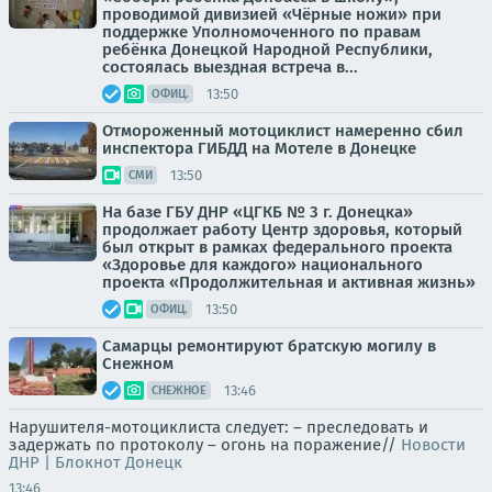
проводимой дивизией «Чёрные ножи» при
поддержке Уполномоченного по правам
ребёнка Донецкой Народной Республики,
состоялась выездная встреча в...
13:50
ОФИЦ.
Отмороженный мотоциклист намеренно сбил
инспектора ГИБДД на Мотеле в Донецке
13:50
СМИ
На базе ГБУ ДНР «ЦГКБ № 3 г. Донецка»
продолжает работу Центр здоровья, который
был открыт в рамках федерального проекта
«Здоровье для каждого» национального
проекта «Продолжительная и активная жизнь»
13:50
ОФИЦ.
Самарцы ремонтируют братскую могилу в
Снежном
13:46
СНЕЖНОЕ
Нарушителя-мотоциклиста следует: – преследовать и
задержать по протоколу – огонь на поражение//
Новости
ДНР | Блокнот Донецк
13:46