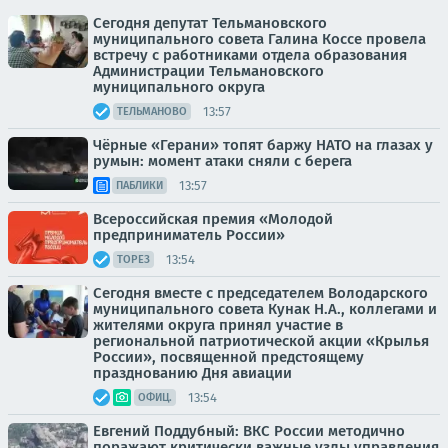
Сегодня депутат Тельмановского
муниципального совета Галина Коссе провела
встречу с работниками отдела образования
Администрации Тельмановского
муниципального округа
13:57
ТЕЛЬМАНОВО
Чёрные «Герани» топят баржу НАТО на глазах у
румын: момент атаки сняли с берега
13:57
ПАБЛИКИ
Всероссийская премия «Молодой
предприниматель России»
13:54
ТОРЕЗ
Сегодня вместе с председателем Володарского
муниципального совета Кунак Н.А., коллегами и
жителями округа принял участие в
региональной патриотической акции «Крылья
России», посвященной предстоящему
празднованию Дня авиации
13:54
ОФИЦ.
Евгений Поддубный: ВКС России методично
поражают критически важные узлы управления