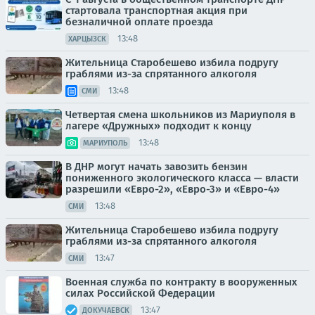
стартовала транспортная акция при
безналичной оплате проезда
13:48
ХАРЦЫЗСК
Жительница Старобешево избила подругу
граблями из-за спрятанного алкоголя
13:48
СМИ
Четвертая смена школьников из Мариуполя в
лагере «Дружных» подходит к концу
13:48
МАРИУПОЛЬ
В ДНР могут начать завозить бензин
пониженного экологического класса — власти
разрешили «Евро-2», «Евро-3» и «Евро-4»
13:48
СМИ
Жительница Старобешево избила подругу
граблями из-за спрятанного алкоголя
13:47
СМИ
Военная служба по контракту в вооруженных
силах Российской Федерации
13:47
ДОКУЧАЕВСК