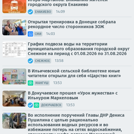
городского округа Енакиево
14:09
ЕНАКИЕВО
Открытая тренировка в Донецке собрала
рекордное число сторонников ЗОЖ
14:03
СМИ
График подвоза воды на территории
муниципального образования городской округ
Снежное на период с 01.08.2026 по 31.08.2026
13:58
СНЕЖНОЕ
В Ильичевской сельской библиотеке юные
читатели открыли для себя «Царство книг»
13:53
МАНГУШ
В Докучаевске прошел «Урок мужества» с
Ильнуром Маркеловым
13:53
ДОКУЧАЕВСК
Во исполнение поручений Главы ДНР Дениса
Пушилина с целью рационально
использования водных ресурсов и во
избежание потерь на сетях водоснабжения,