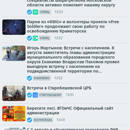
специалисты шефа-региона Московской
области активно помогают нашему округу
13:53
ОФИЦ.
Парни из «KWG» и волонтеры проекта «Free
Soldier» продолжают свою работу по
освобождению Краматорска
13:52
ОФИЦ.
Игорь Мартынов: Встречи с населением. 8
августа заместитель главы администрации
муниципального образования городского
округа Енакиево Владислав Пахомов провел
выездную встречу с населением на
подведомственной территории по...
13:52
ЕНАКИЕВО
Встреча в Старобешевской ЦРБ
13:51
СТАРОБЕШЕВО
Берегите лес!. #ГОиЧС Официальный сайт
администрации
13:49
ВОЛНОВАХА
С 1 августа в общественном транспорте ДНР