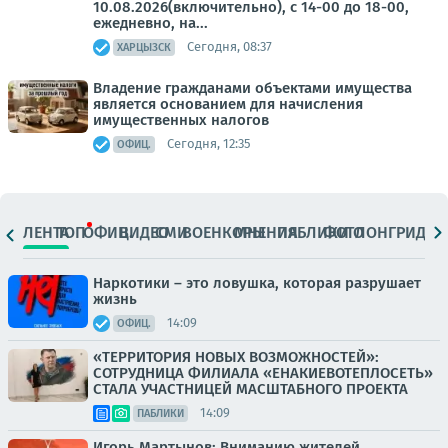
10.08.2026(включительно), с 14-00 до 18-00,
ежедневно, на...
Сегодня, 08:37
ХАРЦЫЗСК
Владение гражданами объектами имущества
является основанием для начисления
имущественных налогов
Сегодня, 12:35
ОФИЦ.
ЛЕНТА
ТОП
ОФИЦ.
ВИДЕО
СМИ
ВОЕНКОРЫ
МНЕНИЯ
ПАБЛИКИ
ФОТО
ЛОНГРИДЫ
Наркотики – это ловушка, которая разрушает
жизнь
14:09
ОФИЦ.
«ТЕРРИТОРИЯ НОВЫХ ВОЗМОЖНОСТЕЙ»:
СОТРУДНИЦА ФИЛИАЛА «ЕНАКИЕВОТЕПЛОСЕТЬ»
СТАЛА УЧАСТНИЦЕЙ МАСШТАБНОГО ПРОЕКТА
14:09
ПАБЛИКИ
Игорь Мартынов: Вниманию жителей