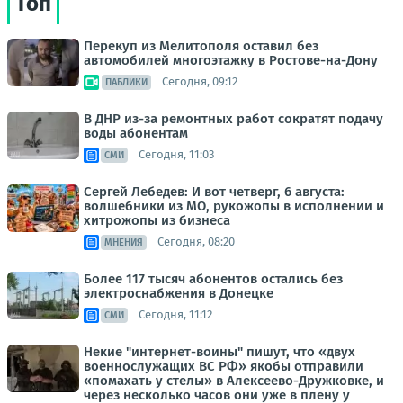
Топ
Перекуп из Мелитополя оставил без
автомобилей многоэтажку в Ростове-на-Дону
Сегодня, 09:12
ПАБЛИКИ
В ДНР из-за ремонтных работ сократят подачу
воды абонентам
Сегодня, 11:03
СМИ
Сергей Лебедев: И вот четверг, 6 августа:
волшебники из МО, рукожопы в исполнении и
хитрожопы из бизнеса
Сегодня, 08:20
МНЕНИЯ
Более 117 тысяч абонентов остались без
электроснабжения в Донецке
Сегодня, 11:12
СМИ
Некие "интернет-воины" пишут, что «двух
военнослужащих ВС РФ» якобы отправили
«помахать у стелы» в Алексеево-Дружковке, и
через несколько часов они уже в плену у