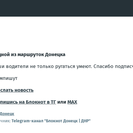
дной из маршруток Донецка
и водители не только ругаться умеют. Спасибо подписч
мпишут
слать новость
пишись на Блокнот в ТГ
или
МАХ
Донецк
очник:
Telegram-канал "Блокнот Донецк | ДНР"