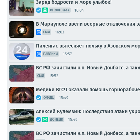
Заряд бодрости и море улыбок!
16:04
ВОЛНОВАХА
В Мариуполе ввели веерные отключения э
16:03
СМИ
Пиленгас вытесняет тюльку в Азовском мо
15:57
ПАБЛИКИ
ВС РФ зачистили н.п. Новый Донбасс, а та
15:52
СМИ
Медики ВГСЧ оказали помощь горнорабоче
15:49
ОФИЦ.
Алексей Кулемзин: Последствия атаки ук
15:49
ДОНЕЦК
ВС РФ зачистили н.п. Новый Донбасс, а та