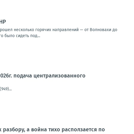
ДНР
прошел несколько горячих направлений — от Волновахи до
 было сидеть под...
2026г. подача централизованного
49)...
к разбору, а война тихо расползается по