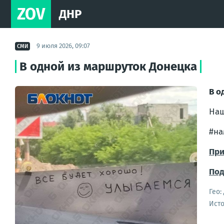
ZOV
ДНР
9 июля 2026, 09:07
СМИ
В одной из маршруток Донецка
В о
Наш
#на
При
Под
Гео:
Ист