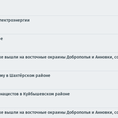
лектроэнергии
ре
кже вышли на восточные окраины Доброполья и Анновки, 
му в Шахтёрском районе
ронацистов в Куйбышевском районе
кже вышли на восточные окраины Доброполья и Анновки, 