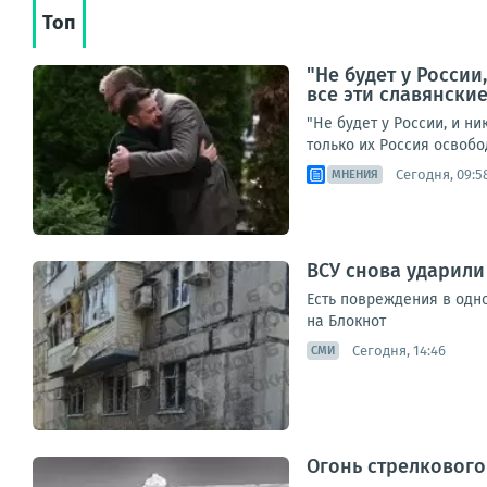
Топ
"Не будет у России
все эти славянски
"Не будет у России, и н
только их Россия освобо
Сегодня, 09:5
МНЕНИЯ
ВСУ снова ударил
Есть повреждения в одн
на Блокнот
Сегодня, 14:46
СМИ
Огонь стрелковог