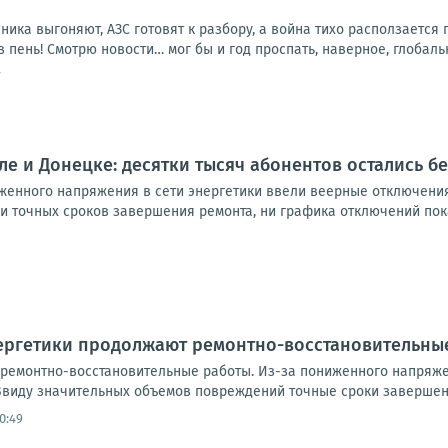
очника выгоняют, АЗС готовят к разбору, а война тихо расползаетс
в пень! Смотрю новости… мог бы и год проспать, наверное, глобальн
7
ле и Донецке: десятки тысяч абонентов остались бе
женного напряжения в сети энергетики ввели веерные отключения
и точных сроков завершения ремонта, ни графика отключений пока н
нергетики продолжают ремонтно-восстановительны
ремонтно-восстановительные работы. Из-за пониженного напряже
виду значительных объемов повреждений точные сроки завершени
0:49