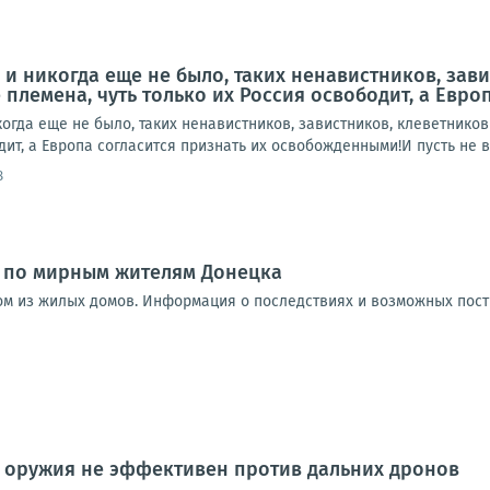
, и никогда еще не было, таких ненавистников, зав
е племена, чуть только их Россия освободит, а Евр
икогда еще не было, таких ненавистников, завистников, клеветников
дит, а Европа согласится признать их освобожденными!И пусть не в
8
и по мирным жителям Донецка
ом из жилых домов. Информация о последствиях и возможных пос
о оружия не эффективен против дальних дронов