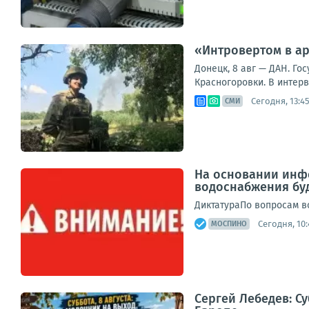
«Интровертом в ар
Донецк, 8 авг — ДАН. Г
Красногоровки. В интерв
Сегодня, 13:4
СМИ
На основании инфо
водоснабжения буд
ДиктатураПо вопросам во
Сегодня, 10:
МОСПИНО
Сергей Лебедев: Су