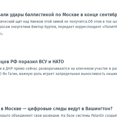
али удары баллистикой по Москве в конце сентяб
тический щит над Киевом этой зимой не получится.Об этом в ток-
росам энергетики Виктор Куртев, передает корреспондент «ПолитН
14
цов РФ поразил ВСУ и НАТО
 в ДНР прямо сейчас разворачиваются на ключевом участке в рай
 Ян Гагин, важную роль играет запредельная выносливость наших 
 в Москве — цифровые следы ведут в Вашингтон?
ткрыто объединяют свои разведки. На базе системы Palantir созд