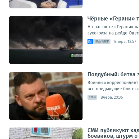
Чёрные «Герани» т
На рассвете «Герани» н
сухогруза на рейде Одес
Вчера, 13:57
ПАБЛИКИ
Поддубный: битва 
Военный корреспондент 
все предыдущие бои с на
Вчера, 20:36
СМИ
СМИ публикуют ка
боевиков, штурм о