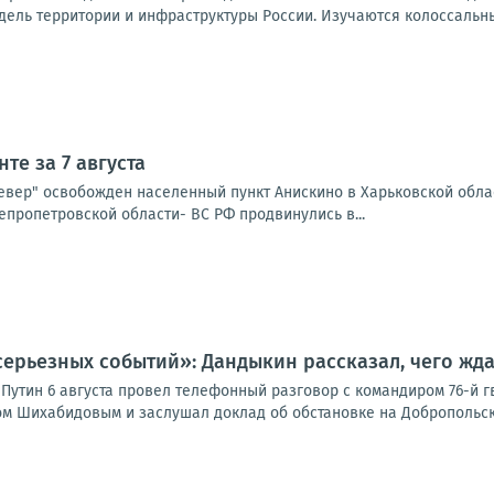
ель территории и инфраструктуры России. Изучаются колоссальны
те за 7 августа
Север" освобожден населенный пункт Анискино в Харьковской обла
епропетровской области- ВС РФ продвинулись в...
серьезных событий»: Дандыкин рассказал, чего жд
Путин 6 августа провел телефонный разговор с командиром 76-й 
м Шихабидовым и заслушал доклад об обстановке на Добропольско