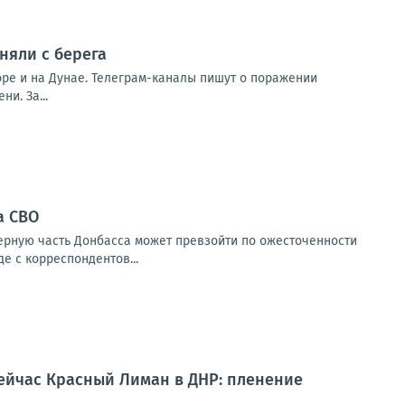
няли с берега
оре и на Дунае. Телеграм-каналы пишут о поражении
и. За...
а СВО
верную часть Донбасса может превзойти по ожесточенности
е с корреспондентов...
ейчас Красный Лиман в ДНР: пленение