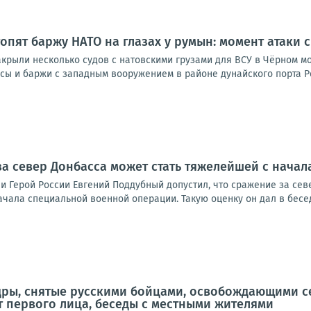
опят баржу НАТО на глазах у румын: момент атаки с
акрыли несколько судов с натовскими грузами для ВСУ в Чёрном м
сы и баржи с западным вооружением в районе дунайского порта Рен
за север Донбасса может стать тяжелейшей с начал
и Герой России Евгений Поддубный допустил, что сражение за се
чала специальной военной операции. Такую оценку он дал в бесед
дры, снятые русскими бойцами, освобождающими с
т первого лица, беседы с местными жителями