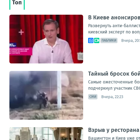
Топ
В Киеве анонсиров
Развернуть анти-баллис
киевский эксперт по воп
Вчера, 20:
ПАБЛИКИ
Тайный бросок бой
Самые ожесточенные бои
подчеркнул участник СВО
Вчера, 22:23
СМИ
Взрыв у ресторана
Вашингтон и Киев уже о