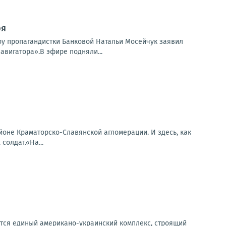
ря
шоу пропагандистки Банковой Натальи Мосейчук заявил
авигатора».В эфире подняли...
оне Краматорско-Славянской агломерации. И здесь, как
солдат.«На...
аётся единый американо-украинский комплекс, строящий