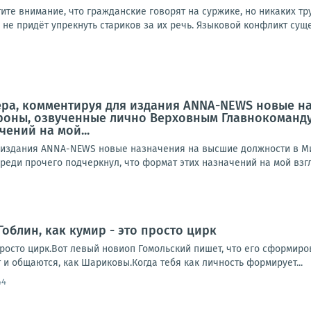
ите внимание, что гражданские говорят на суржике, но никаких тру
 не придёт упрекнуть стариков за их речь. Языковой конфликт сущес
ера, комментируя для издания ANNA-NEWS новые н
оны, озвученные лично Верховным Главнокоманду
ений на мой...
я издания ANNA-NEWS новые назначения на высшие должности в М
еди прочего подчеркнул, что формат этих назначений на мой взгл
облин, как кумир - это просто цирк
 просто цирк.Вот левый новиоп Гомольский пишет, что его сформир
 и общаются, как Шариковы.Когда тебя как личность формирует...
44