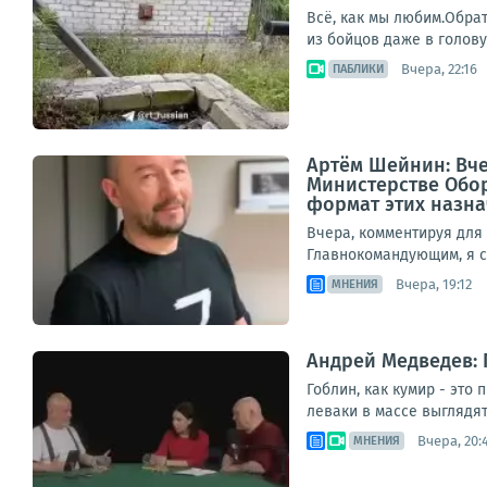
Всё, как мы любим.Обрат
из бойцов даже в голову
Вчера, 22:16
ПАБЛИКИ
Артём Шейнин: Вч
Министерстве Обор
формат этих назнач
Вчера, комментируя дл
Главнокомандующим, я ср
Вчера, 19:12
МНЕНИЯ
Андрей Медведев: Г
Гоблин, как кумир - это
леваки в массе выглядят
Вчера, 20:
МНЕНИЯ