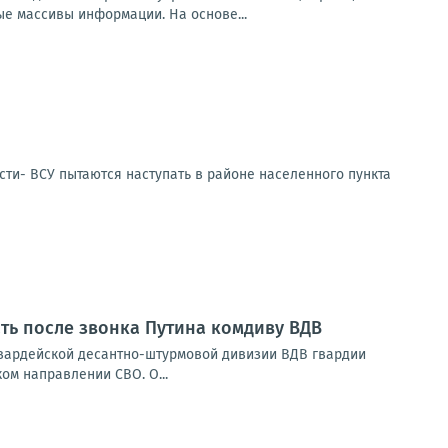
е массивы информации. На основе...
сти- ВСУ пытаются наступать в районе населенного пункта
ать после звонка Путина комдиву ВДВ
гвардейской десантно-штурмовой дивизии ВДВ гвардии
м направлении СВО. О...