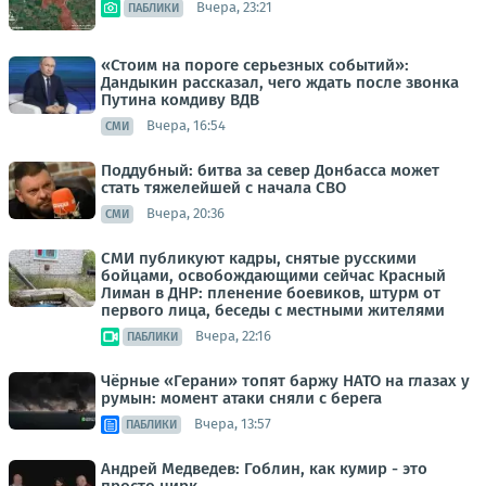
Вчера, 23:21
ПАБЛИКИ
«Стоим на пороге серьезных событий»:
Дандыкин рассказал, чего ждать после звонка
Путина комдиву ВДВ
Вчера, 16:54
СМИ
Поддубный: битва за север Донбасса может
стать тяжелейшей с начала СВО
Вчера, 20:36
СМИ
СМИ публикуют кадры, снятые русскими
бойцами, освобождающими сейчас Красный
Лиман в ДНР: пленение боевиков, штурм от
первого лица, беседы с местными жителями
Вчера, 22:16
ПАБЛИКИ
Чёрные «Герани» топят баржу НАТО на глазах у
румын: момент атаки сняли с берега
Вчера, 13:57
ПАБЛИКИ
Андрей Медведев: Гоблин, как кумир - это
просто цирк