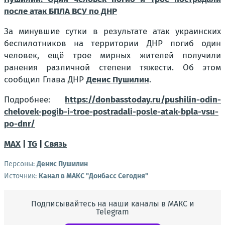
после атак БПЛА ВСУ по ДНР
За минувшие сутки в результате атак украинских
беспилотников на территории ДНР погиб один
человек, ещё трое мирных жителей получили
ранения различной степени тяжести. Об этом
сообщил Глава ДНР
Денис Пушилин
.
Подробнее:
https://donbasstoday.ru/pushilin-odin-
chelovek-pogib-i-troe-postradali-posle-atak-bpla-vsu-
po-dnr/
MAX
|
TG
|
Связь
Персоны:
Денис Пушилин
Источник:
Канал в МАКС "Донбасс Сегодня"
Подписывайтесь на наши каналы в МАКС и
Telegram