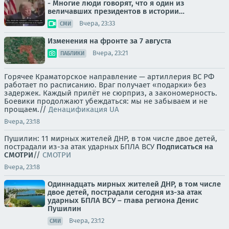
- Многие люди говорят, что я один из
величавших президентов в истории…
Вчера, 23:33
СМИ
Изменения на фронте за 7 августа
Вчера, 23:21
ПАБЛИКИ
Горячее Краматорское направление — артиллерия ВС РФ
работает по расписанию. Враг получает «подарки» без
задержек. Каждый прилёт не сюрприз, а закономерность.
Боевики продолжают убеждаться: мы не забываем и не
прощаем.//
Денацификация UA
Вчера, 23:18
Пушилин: 11 мирных жителей ДНР, в том числе двое детей,
пострадали из-за атак ударных БПЛА ВСУ
Подписаться на
СМОТРИ
//
СМОТРИ
Вчера, 23:18
Одиннадцать мирных жителей ДНР, в том числе
двое детей, пострадали сегодня из-за атак
ударных БПЛА ВСУ – глава региона Денис
Пушилин
Вчера, 23:12
СМИ