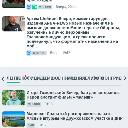
Вчера, 20:44
МНЕНИЯ
Артём Шейнин: Вчера, комментируя для
издания ANNA-NEWS новые назначения на
высшие должности в Министерстве Обороны,
озвученные лично Верховным
Главнокомандующим, я среди прочего
подчеркнул, что формат этих назначений на
мой...
Вчера, 19:12
МНЕНИЯ
ЛЕНТА
ТОП
ОФИЦ.
ВИДЕО
СМИ
ВОЕНКОРЫ
МНЕНИЯ
ПАБЛИКИ
ФОТО
ЛОНГРИДЫ
Игорь Гомольский: Вечер, бар для ветеранов.
Народ смотрит фильм «Малыш»
01:18
МНЕНИЯ
Марочко: Драпатый распорядился начать
мясные штурмы на дружковском участке в ДНР
01:12
СМИ