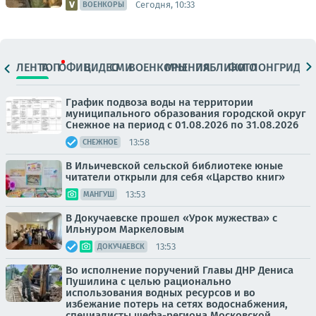
Сегодня, 10:33
ВОЕНКОРЫ
ЛЕНТА
ТОП
ОФИЦ.
ВИДЕО
СМИ
ВОЕНКОРЫ
МНЕНИЯ
ПАБЛИКИ
ФОТО
ЛОНГРИДЫ
График подвоза воды на территории
муниципального образования городской округ
Снежное на период с 01.08.2026 по 31.08.2026
13:58
СНЕЖНОЕ
В Ильичевской сельской библиотеке юные
читатели открыли для себя «Царство книг»
13:53
МАНГУШ
В Докучаевске прошел «Урок мужества» с
Ильнуром Маркеловым
13:53
ДОКУЧАЕВСК
Во исполнение поручений Главы ДНР Дениса
Пушилина с целью рационально
использования водных ресурсов и во
избежание потерь на сетях водоснабжения,
специалисты шефа-региона Московской