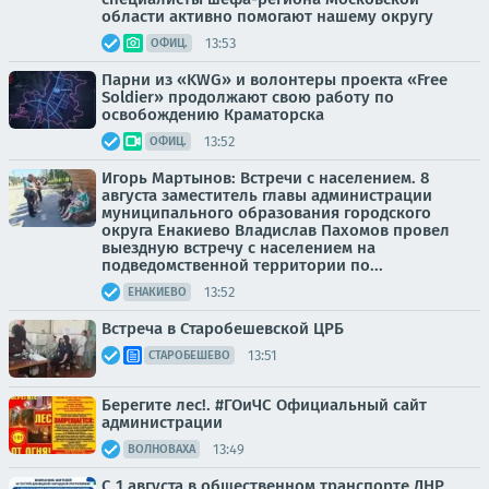
области активно помогают нашему округу
13:53
ОФИЦ.
Парни из «KWG» и волонтеры проекта «Free
Soldier» продолжают свою работу по
освобождению Краматорска
13:52
ОФИЦ.
Игорь Мартынов: Встречи с населением. 8
августа заместитель главы администрации
муниципального образования городского
округа Енакиево Владислав Пахомов провел
выездную встречу с населением на
подведомственной территории по...
13:52
ЕНАКИЕВО
Встреча в Старобешевской ЦРБ
13:51
СТАРОБЕШЕВО
Берегите лес!. #ГОиЧС Официальный сайт
администрации
13:49
ВОЛНОВАХА
С 1 августа в общественном транспорте ДНР