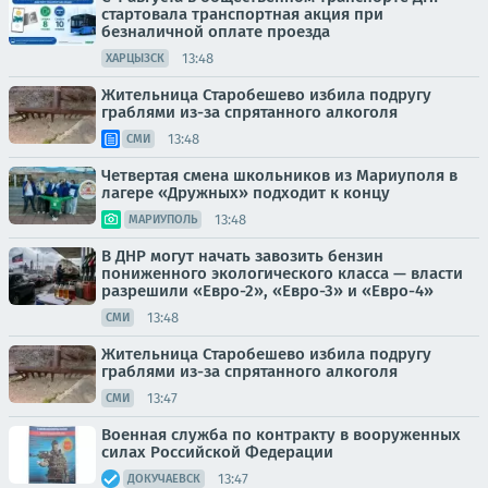
стартовала транспортная акция при
безналичной оплате проезда
13:48
ХАРЦЫЗСК
Жительница Старобешево избила подругу
граблями из-за спрятанного алкоголя
13:48
СМИ
Четвертая смена школьников из Мариуполя в
лагере «Дружных» подходит к концу
13:48
МАРИУПОЛЬ
В ДНР могут начать завозить бензин
пониженного экологического класса — власти
разрешили «Евро-2», «Евро-3» и «Евро-4»
13:48
СМИ
Жительница Старобешево избила подругу
граблями из-за спрятанного алкоголя
13:47
СМИ
Военная служба по контракту в вооруженных
силах Российской Федерации
13:47
ДОКУЧАЕВСК