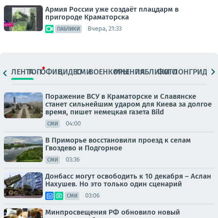
Армия России уже создаёт плацдарм в
пригороде Краматорска
Вчера, 21:33
ПАБЛИКИ
ЛЕНТА
ТОП
ОФИЦ.
ВИДЕО
СМИ
ВОЕНКОРЫ
МНЕНИЯ
ПАБЛИКИ
ФОТО
ЛОНГРИДЫ
Поражение ВСУ в Краматорске и Славянске
станет сильнейшим ударом для Киева за долгое
время, пишет немецкая газета Bild
04:00
СМИ
В Приморье восстановили проезд к селам
Гвоздево и Подгорное
03:36
СМИ
Донбасс могут освободить к 10 декабря – Аслан
Нахушев. Но это только один сценарий
03:06
СМИ
Минпросвещения РФ обновило новый