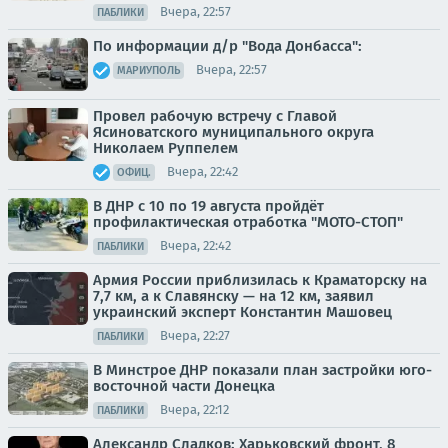
Вчера, 22:57
ПАБЛИКИ
По информации д/р "Вода Донбасса":
Вчера, 22:57
МАРИУПОЛЬ
Провел рабочую встречу с Главой
Ясиноватского муниципального округа
Николаем Руппелем
Вчера, 22:42
ОФИЦ.
В ДНР с 10 по 19 августа пройдёт
профилактическая отработка "МОТО-СТОП"
Вчера, 22:42
ПАБЛИКИ
Армия России приблизилась к Краматорску на
7,7 км, а к Славянску — на 12 км, заявил
украинский эксперт Константин Машовец
Вчера, 22:27
ПАБЛИКИ
В Минстрое ДНР показали план застройки юго-
восточной части Донецка
Вчера, 22:12
ПАБЛИКИ
Александр Сладков: Харьковский фронт, 8