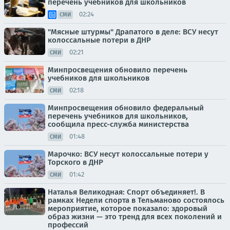
перечень учебников для школьников
02:24
СМИ
"Мясные штурмы" Драпатого в деле: ВСУ несут
колоссальные потери в ДНР
02:21
СМИ
Минпросвещения обновило перечень
учебников для школьников
02:18
СМИ
Минпросвещения обновило федеральный
перечень учебников для школьников,
сообщила пресс-служба министерства
01:48
СМИ
Марочко: ВСУ несут колоссальные потери у
Торского в ДНР
01:42
СМИ
Наталья Великодная: Спорт объединяет!. В
рамках Недели спорта в Тельманово состоялось
мероприятие, которое показало: здоровый
образ жизни — это тренд для всех поколений и
профессий