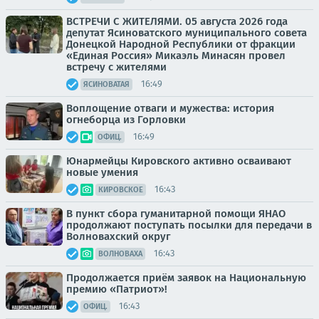
ВСТРЕЧИ С ЖИТЕЛЯМИ. 05 августа 2026 года
депутат Ясиноватского муниципального совета
Донецкой Народной Республики от фракции
«Единая Россия» Микаэль Минасян провел
встречу с жителями
16:49
ЯСИНОВАТАЯ
Воплощение отваги и мужества: история
огнеборца из Горловки
16:49
ОФИЦ.
Юнармейцы Кировского активно осваивают
новые умения
16:43
КИРОВСКОЕ
В пункт сбора гуманитарной помощи ЯНАО
продолжают поступать посылки для передачи в
Волновахский округ
16:43
ВОЛНОВАХА
Продолжается приём заявок на Национальную
премию «Патриот»!
16:43
ОФИЦ.