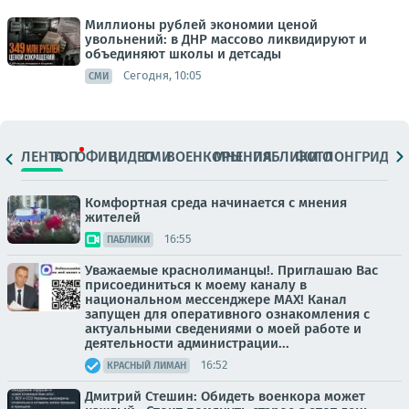
Миллионы рублей экономии ценой
увольнений: в ДНР массово ликвидируют и
объединяют школы и детсады
Сегодня, 10:05
СМИ
ЛЕНТА
ТОП
ОФИЦ.
ВИДЕО
СМИ
ВОЕНКОРЫ
МНЕНИЯ
ПАБЛИКИ
ФОТО
ЛОНГРИДЫ
Комфортная среда начинается с мнения
жителей
16:55
ПАБЛИКИ
Уважаемые краснолиманцы!. Приглашаю Вас
присоединиться к моему каналу в
национальном мессенджере MAX! Канал
запущен для оперативного ознакомления с
актуальными сведениями о моей работе и
деятельности администрации...
16:52
КРАСНЫЙ ЛИМАН
Дмитрий Стешин: Обидеть военкора может