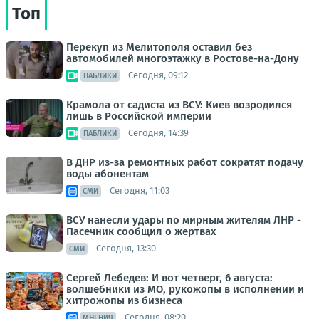
Топ
Перекуп из Мелитополя оставил без
автомобилей многоэтажку в Ростове-на-Дону
Сегодня, 09:12
ПАБЛИКИ
Крамола от садиста из ВСУ: Киев возродился
лишь в Российской империи
Сегодня, 14:39
ПАБЛИКИ
В ДНР из-за ремонтных работ сократят подачу
воды абонентам
Сегодня, 11:03
СМИ
ВСУ нанесли удары по мирным жителям ЛНР -
Пасечник сообщил о жертвах
Сегодня, 13:30
СМИ
Сергей Лебедев: И вот четверг, 6 августа:
волшебники из МО, рукожопы в исполнении и
хитрожопы из бизнеса
Сегодня, 08:20
МНЕНИЯ