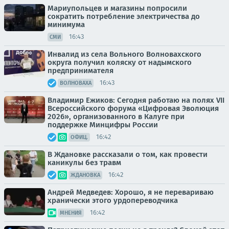
Мариупольцев и магазины попросили
сократить потребление электричества до
минимума
16:43
СМИ
Инвалид из села Вольного Волновахского
округа получил коляску от надымского
предпринимателя
16:43
ВОЛНОВАХА
Владимир Ежиков: Сегодня работаю на полях VII
Всероссийского форума «Цифровая Эволюция
2026», организованного в Калуге при
поддержке Минцифры России
16:42
ОФИЦ.
В Ждановке рассказали о том, как провести
каникулы без травм
16:42
ЖДАНОВКА
Андрей Медведев: Хорошо, я не перевариваю
хранически этого урдопереводчика
16:42
МНЕНИЯ