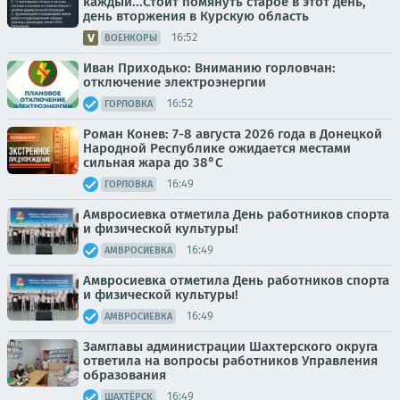
каждый...Стоит помянуть старое в этот день,
день вторжения в Курскую область
16:52
ВОЕНКОРЫ
Иван Приходько: Вниманию горловчан:
отключение электроэнергии
16:52
ГОРЛОВКА
Роман Конев: 7-8 августа 2026 года в Донецкой
Народной Республике ожидается местами
сильная жара до 38°С
16:49
ГОРЛОВКА
Амвросиевка отметила День работников спорта
и физической культуры!
16:49
АМВРОСИЕВКА
Амвросиевка отметила День работников спорта
и физической культуры!
16:49
АМВРОСИЕВКА
Замглавы администрации Шахтерского округа
ответила на вопросы работников Управления
образования
16:49
ШАХТЁРСК