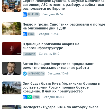
Сергей Лебедев: Суббота, 8 августа: молочника
выгоняют, АЗС готовят к разбору, а война тихо
расползается по Европе
Сегодня, 07:57
МНЕНИЯ
Пекло и грозы. Синоптики рассказали о погоде
на ближайшие дни в ДНР
Сегодня, 10:54
СМИ
В Донецке произошла авария на
энергоинфраструктуре
Сегодня, 10:10
ПАБЛИКИ
Антон Кольцов: Энергетики продолжают
ремонтно-восстановительные работы
Сегодня, 10:49
МАРИУПОЛЬ
Они будут брать Киев: Украинская бригада в
составе армии России прошла боевое
крещение. В чём их преимущество
Сегодня, 06:03
СМИ
Последствия удара БПЛА по автобусу вчера