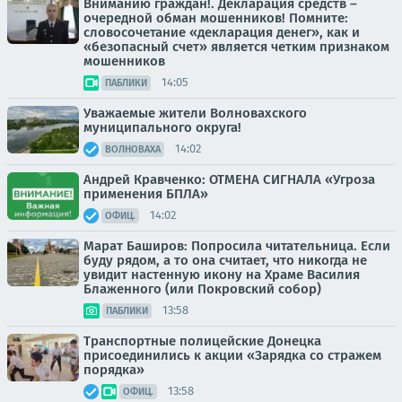
Вниманию граждан!. Декларация средств –
очередной обман мошенников! Помните:
словосочетание «декларация денег», как и
«безопасный счет» является четким признаком
мошенников
14:05
ПАБЛИКИ
Уважаемые жители Волновахского
муниципального округа!
14:02
ВОЛНОВАХА
Андрей Кравченко: ОТМЕНА СИГНАЛА «Угроза
применения БПЛА»
14:02
ОФИЦ.
Марат Баширов: Попросила читательница. Если
буду рядом, а то она считает, что никогда не
увидит настенную икону на Храме Василия
Блаженного (или Покровский собор)
13:58
ПАБЛИКИ
Транспортные полицейские Донецка
присоединились к акции «Зарядка со стражем
порядка»
13:58
ОФИЦ.