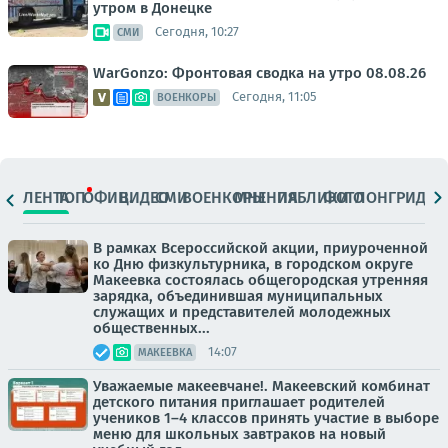
утром в Донецке
Сегодня, 10:27
СМИ
WarGonzo: Фронтовая сводка на утро 08.08.26
Сегодня, 11:05
ВОЕНКОРЫ
ЛЕНТА
ТОП
ОФИЦ.
ВИДЕО
СМИ
ВОЕНКОРЫ
МНЕНИЯ
ПАБЛИКИ
ФОТО
ЛОНГРИДЫ
В рамках Всероссийской акции, приуроченной
ко Дню физкультурника, в городском округе
Макеевка состоялась общегородская утренняя
зарядка, объединившая муниципальных
служащих и представителей молодежных
общественных...
14:07
МАКЕЕВКА
Уважаемые макеевчане!. Макеевский комбинат
детского питания приглашает родителей
учеников 1–4 классов принять участие в выборе
меню для школьных завтраков на новый