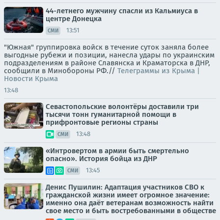
44-летнего мужчину спасли из Кальмиуса в
центре Донецка
13:51
СМИ
"Южная" группировка войск в течение суток заняла более
выгодные рубежи и позиции, нанесла удары по украинским
подразделениям в районе Славянска и Краматорска в ДНР,
сообщили в Минобороны РФ.//
Телеграммы из Крыма |
Новости Крыма
13:48
Севастопольские волонтёры доставили три
тысячи тонн гуманитарной помощи в
прифронтовые регионы страны
13:48
СМИ
«Интровертом в армии быть смертельно
опасно». История бойца из ДНР
13:45
СМИ
Денис Пушилин: Адаптация участников СВО к
гражданской жизни имеет огромное значение:
именно она даёт ветеранам возможность найти
свое место и быть востребованными в обществе