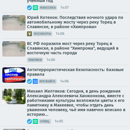
учебный год
14:07
МАКЕЕВКА
Юрий Котенок: Последствия ночного удара по
автомобильному мосту через реку Торец в
Славянске, в районе «Химпрома»
14:06
ВОЕНКОРЫ
ВС РФ поразили мост через реку Торец в
Славянске, в районе "Химпрома", ведущий в
восточную часть города
14:06
ПАБЛИКИ
Антитеррористическая безопасность: базовые
правила
14:06
ИЛОВАЙСК
Михаил Желтяков: Сегодня, в день рождения
Александра Алексеевича Ханжонкова, вместе с
работниками культуры возложили цветы к его
памятнику в Макеевке, чтобы отдать дань
уважения человеку, чьё имя навечно вписано в
историю...
14:05
ОФИЦ.