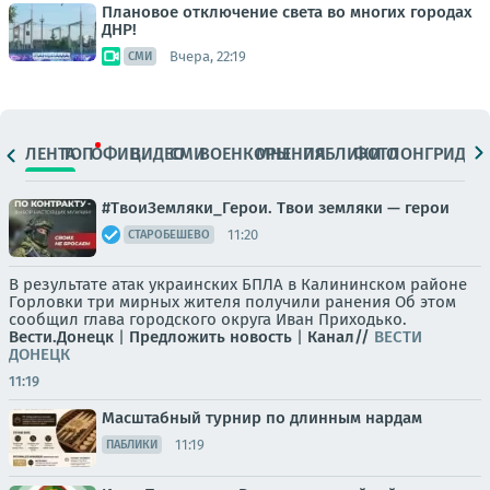
Плановое отключение света во многих городах
ДНР!
Вчера, 22:19
СМИ
ЛЕНТА
ТОП
ОФИЦ.
ВИДЕО
СМИ
ВОЕНКОРЫ
МНЕНИЯ
ПАБЛИКИ
ФОТО
ЛОНГРИДЫ
#ТвоиЗемляки_Герои. Твои земляки — герои
11:20
СТАРОБЕШЕВО
В результате атак украинских БПЛА в Калининском районе
Горловки три мирных жителя получили ранения Об этом
сообщил глава городского округа Иван Приходько.
Вести.Донецк
|
Предложить новость
|
Канал//
ВЕСТИ
ДОНЕЦК
11:19
Масштабный турнир по длинным нардам
11:19
ПАБЛИКИ