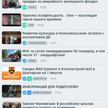
граждан из аварийного жилищного фонда»
11:13
ТОРЕЗ
Принята эстафета долга. . Они — настоящие
герои нашего времени
11:13
СМИ
Развитие культуры в Комсомольском: встреча с
коллективом ДК
11:11
СТАРОБЕШЕВО
МЧС за сутки ликвидировано 50 пожаров, в том
числе 31 - ландшафтный
11:11
ОФИЦ.
Сводка ЖКХ (ремонт и благоустройство) в
Шахтерске на 7 августа
11:11
ШАХТЁРСК
ИНФОРМАЦИЯ ДЛЯ РОДИТЕЛЕЙ!!!
11:11
АМВРОСИЕВКА
Таисия Чернявская: В российских школах
появится оценка за поведение