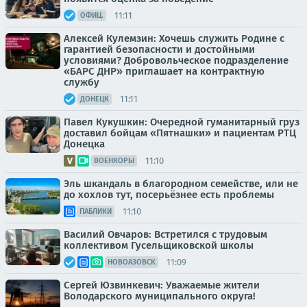
11:11
ОФИЦ.
Алексей Кулемзин: Хочешь служить Родине с
гарантией безопасности и достойными
условиями? Добровольческое подразделение
«БАРС ДНР» приглашает на контрактную
службу
11:11
ДОНЕЦК
Павел Кукушкин: Очередной гуманитарный груз
доставил бойцам «Пятнашки» и пациентам РТЦ
Донецка
11:10
ВОЕНКОРЫ
Эль шкандаль в благородном семействе, или не
до хохлов тут, посерьёзнее есть проблемы
11:10
ПАБЛИКИ
Василий Овчаров: Встретился с трудовым
коллективом Гусельщиковской школы
11:09
НОВОАЗОВСК
Сергей Юзвинкевич: Уважаемые жители
Володарского муниципального округа!