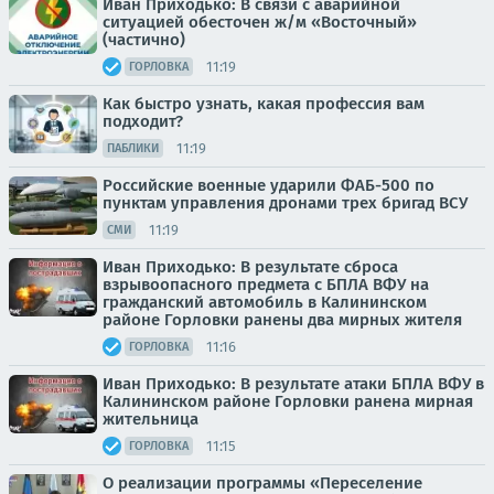
Иван Приходько: В связи с аварийной
ситуацией обесточен ж/м «Восточный»
(частично)
11:19
ГОРЛОВКА
Как быстро узнать, какая профессия вам
подходит?
11:19
ПАБЛИКИ
Российские военные ударили ФАБ-500 по
пунктам управления дронами трех бригад ВСУ
11:19
СМИ
Иван Приходько: В результате сброса
взрывоопасного предмета с БПЛА ВФУ на
гражданский автомобиль в Калининском
районе Горловки ранены два мирных жителя
11:16
ГОРЛОВКА
Иван Приходько: В результате атаки БПЛА ВФУ в
Калининском районе Горловки ранена мирная
жительница
11:15
ГОРЛОВКА
О реализации программы «Переселение