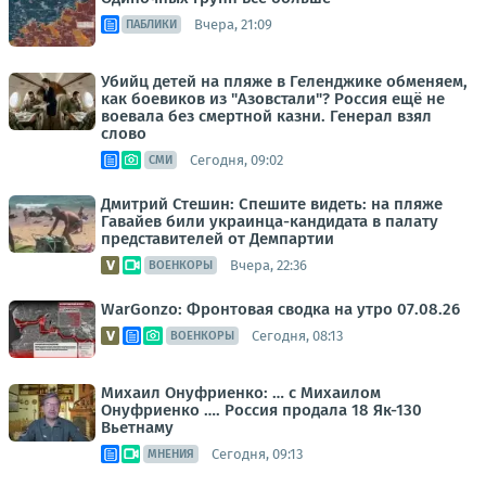
Вчера, 21:09
ПАБЛИКИ
Убийц детей на пляже в Геленджике обменяем,
как боевиков из "Азовстали"? Россия ещё не
воевала без смертной казни. Генерал взял
слово
Сегодня, 09:02
СМИ
Дмитрий Стешин: Спешите видеть: на пляже
Гавайев били украинца-кандидата в палату
представителей от Демпартии
Вчера, 22:36
ВОЕНКОРЫ
WarGonzo: Фронтовая сводка на утро 07.08.26
Сегодня, 08:13
ВОЕНКОРЫ
Михаил Онуфриенко: … с Михаилом
Онуфриенко …. Россия продала 18 Як-130
Вьетнаму
Сегодня, 09:13
МНЕНИЯ