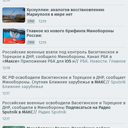
12:19
Хуснуллин: аналогов восстановлению
Мариуполя в мире нет
12:19
СМИ
Главное из нового брифинга Минобороны
России:
12:19
СМИ
Российские военные взяли под контроль Васютинское и
Торецкое в ДНР, сообщило Минобороны. Канал РБК в
«
Максе
» Приложение РБК для
iOS
и//
РБК. Новости. Главное
12:18
ВС РФ освободили Васютинское и Торецкое в ДНР, сообщает
Минобороны. Спутник Ближнее зарубежье
в MAКС
//
Sputnik
Ближнее зарубежье
12:17
Российские военные освободили Васютинское и Торецкое в
ДНР, сообщили в Минобороны
Подписаться на Радио
Sputnik в МАКС
//
Радио Sputnik
12:17