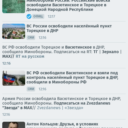
Минобороны России: Российские войска
освободили Васютинское и Торецкое в
Донецкой Народной Республике
12:17
ОФИЦ.
ВС России освободили населённый пункт
Торецкое в ДНР
12:16
СМИ
ВС РФ освободили Торецкое и
Васютинское
в ДНР,
сообщило Минобороны. Подписаться на RT:
ТГ
|
Зеркало
|
MAX//
RT на русском
12:16
ВС РФ освободили Васютинское и взяли под
контроль населённый пункт Торецкое в ДНР,
сообщили в Минобороны РФ
12:16
СМИ
Армия России освободила Васютинское и Торецкое в ДНР,
сообщило Минобороны.
Подписаться на Zvezdanews
"Звезда" в MAX
//
Zvezdanews | «Звезда»
12:16
Антон Кольцов: Друзья, в условиях