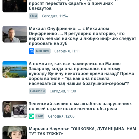
просят перестать «врать» о причинах
блэкаутов
Сегодня, 11:54
СМИ
Михаил Онуфриенко: … с Михаилом
Онуфриенко …. Я регулярно повторяю, что
верить нельзя никому и любую инф-ию следует
пробовать на зуб
Сегодня, 11:11
МНЕНИЯ
А помните, как все накинулись на Марию
Захарову, когда она проехалась по этому
куколду Вучичу некоторое время назад? Прямо
хором вопили - "да как она посмела
насмехаться над нашим братушкой-сербом"?
Сегодня, 11:00
ПАБЛИКИ
Зеленский заявил о масштабных разрушениях
по всей стране после ночного обстрела
Сегодня, 12:06
СМИ
Марьяна Наумова: ТОШКОВКА, ЛУГАНЩИНА. НАМ
ТУТ ТАК ТЯЖКО: