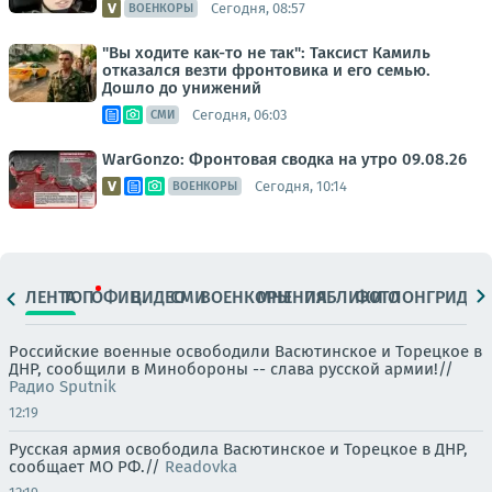
Сегодня, 08:57
ВОЕНКОРЫ
"Вы ходите как-то не так": Таксист Камиль
отказался везти фронтовика и его семью.
Дошло до унижений
Сегодня, 06:03
СМИ
WarGonzo: Фронтовая сводка на утро 09.08.26
Сегодня, 10:14
ВОЕНКОРЫ
ЛЕНТА
ТОП
ОФИЦ.
ВИДЕО
СМИ
ВОЕНКОРЫ
МНЕНИЯ
ПАБЛИКИ
ФОТО
ЛОНГРИДЫ
Российские военные освободили Васютинское и Торецкое в
ДНР, сообщили в Минобороны -- слава русской армии!//
Радио Sputnik
12:19
Русская армия освободила Васютинское и Торецкое в ДНР,
сообщает МО РФ.//
Readovka