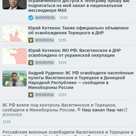
ограниченного доступа к Телеграму прошу вас
подписаться на мой канал в национальном
мессенджере МАХ
12:15
МАРИУПОЛЬ
Юрий Котенок: Также официально объявлено
об освобождении Торецкого в ДНР
12:15
ВОЕНКОРЫ
Юрий Котенок: МО РФ: Васютинское в ДНР
освобождено от украинской оккупации
12:15
ВОЕНКОРЫ
Андрей Руденко: ВС РФ освободили населённые
пункты Васютинское и Торецкое в Донецкой
Народной Республике — сообщили в
Минобороны России
12:15
ВОЕНКОРЫ
ВС РФ взяли под контроль Васютинское и Торецкое,
сообщили в Минобороны России. ©
Наш канал
Наш чат
//
ИЗНАНКА
12:15
Российские военные освободили Васютинское и Торецкое в